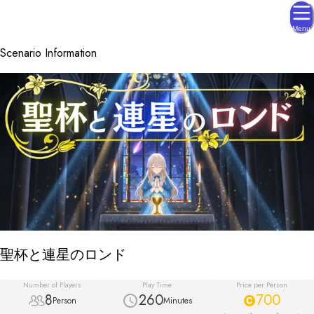
Menu
Scenario Information
聖杯と連星のロンド
Number of Players
Play Time
Price per Person
8
260
700
Person
Minutes