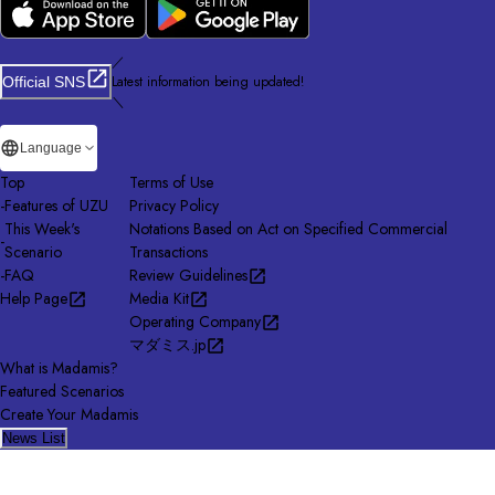
／
Latest information being updated!
Official SNS
＼
Language
Top
Terms of Use
-
Features of UZU
Privacy Policy
This Week's
Notations Based on Act on Specified Commercial
-
Scenario
Transactions
-
FAQ
Review Guidelines
Help Page
Media Kit
Operating Company
マダミス.jp
What is Madamis?
Featured Scenarios
Create Your Madamis
News List