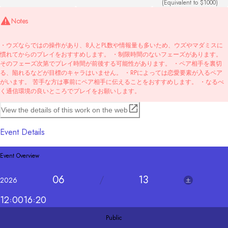
(Equivalent to $1000)
Notes
・ウズならではの操作があり、8人とPL数や情報量も多いため、ウズやマダミスに
慣れてからのプレイをおすすめします。 ・制限時間のないフェーズがあります。
そのフェーズ次第でプレイ時間が前後する可能性があります。 ・ペア相手を裏切
る、陥れるなどが目標のキャラはいません。 ・RPによっては恋愛要素が入るペア
がいます。 苦手な方は事前にペア相手に伝えることをおすすめします。 ・なるべ
く通信環境の良いところでプレイをお願いします。
View the details of this work on the web
Event Details
Event Overview
06
13
2026
土
12
00
16
20
Public