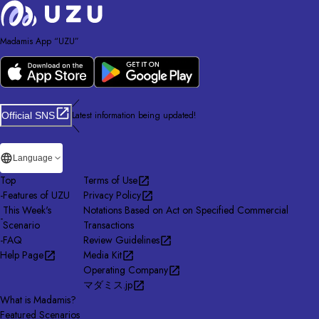
Madamis App “UZU”
／
Latest information being updated!
Official SNS
＼
Language
Top
Terms of Use
-
Features of UZU
Privacy Policy
This Week's
Notations Based on Act on Specified Commercial
-
Scenario
Transactions
-
FAQ
Review Guidelines
Help Page
Media Kit
Operating Company
マダミス.jp
What is Madamis?
Featured Scenarios