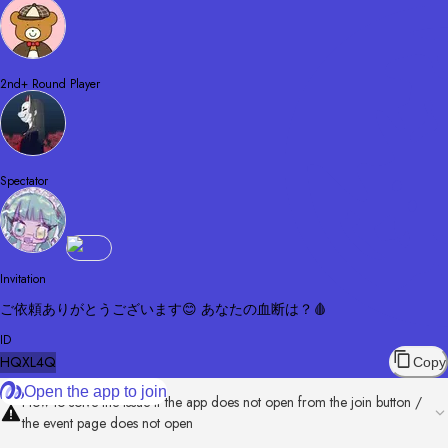
2nd+ Round Player
Spectator
Invitation
ご依頼ありがとうございます😊 あなたの血断は？🩸
ID
HQXL4Q
Copy
Open the app to join
How to solve the issue if the app does not open from the join button /
the event page does not open