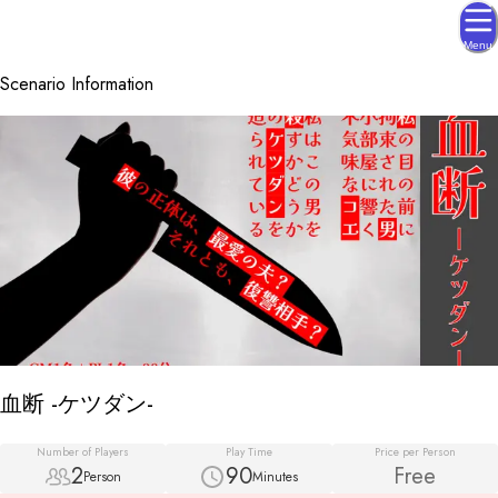
Menu
Scenario Information
血断 -ケツダン-
Number of Players
Play Time
Price per Person
2
90
Free
Person
Minutes