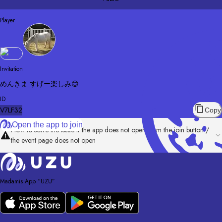
Player
Invitation
めんきま すげー楽しみ😊
ID
V7LF32
Copy
Open the app to join
How to solve the issue if the app does not open from the join button /
the event page does not open
Madamis App “UZU”