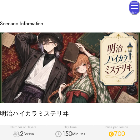
Menu
Scenario Information
明治ハイカラミステリヰ
Number of Players
Play Time
Price per Person
2
150
700
Person
Minutes