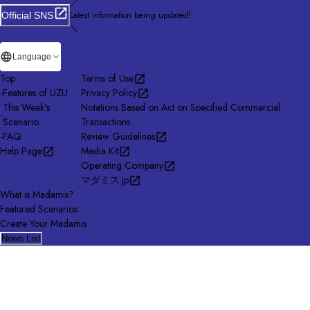
／
Latest information being updated!
Official SNS
＼
Language
Top
Terms of Use
-
Features of UZU
Privacy Policy
This Week's
Notations Based on Act on Specified Commercial
-
Scenario
Transactions
-
FAQ
Review Guidelines
Help Page
Media Kit
Operating Company
マダミス.jp
What is Madamis?
Featured Scenarios
Create Your Madamis
News List