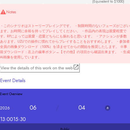
(Equivalent to $1000)
Notes
・このシナリオはストーリープレイングです。 ・制限時間のないフェーズがござい
ます。お時間に余裕を持ってプレイしてください。 ・作品内の表現は親愛程度で
す。RPによっては親愛・恋愛どちらにも振れると思います。 ・アクションが多数
あります。UZUでの操作に慣れてからプレイすることをおすすめします。 ・参加者
全員の画像ダウンロード（100%）を済ませてからの開始を推奨したします。 ※事
前ダウンロード：左上の歯車ボタン→【その他】の項目から確認出来ます。 ・生成
AI画像を使用しています。
View the details of this work on the web
Event Details
Event Overview
06
04
2026
木
13
00
15
30
Public