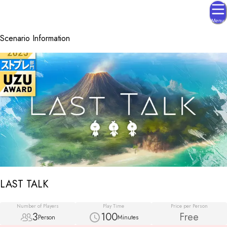
Menu
Scenario Information
LAST TALK
Number of Players
Play Time
Price per Person
3
100
Free
Person
Minutes