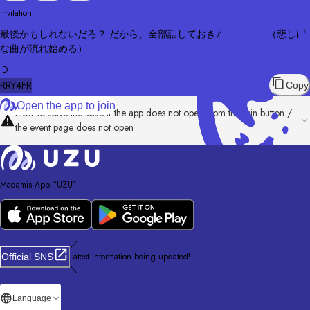
Invitation
最後かもしれないだろ？ だから、全部話しておきたいんだ。 （悲しげ
な曲が流れ始める）
ID
RRY4FR
Copy
Open the app to join
How to solve the issue if the app does not open from the join button /
the event page does not open
Madamis App “UZU”
／
Latest information being updated!
Official SNS
＼
Language