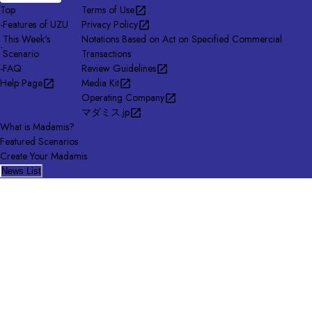
Top
Terms of Use
-
Features of UZU
Privacy Policy
This Week's
Notations Based on Act on Specified Commercial
-
Scenario
Transactions
-
FAQ
Review Guidelines
Help Page
Media Kit
Operating Company
マダミス.jp
What is Madamis?
Featured Scenarios
Create Your Madamis
News List