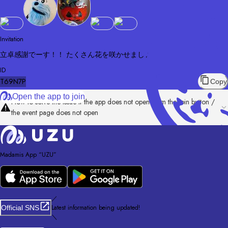
Invitation
立卓感謝でーす！！ たくさん花を咲かせましょうね！
ID
T69N7P
Copy
Open the app to join
How to solve the issue if the app does not open from the join button /
the event page does not open
Madamis App “UZU”
／
Latest information being updated!
Official SNS
＼