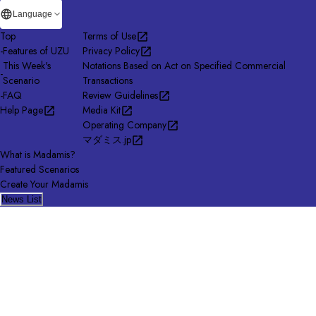
Language
Top
Terms of Use
-
Features of UZU
Privacy Policy
This Week's
Notations Based on Act on Specified Commercial
-
Scenario
Transactions
-
FAQ
Review Guidelines
Help Page
Media Kit
Operating Company
マダミス.jp
What is Madamis?
Featured Scenarios
Create Your Madamis
News List