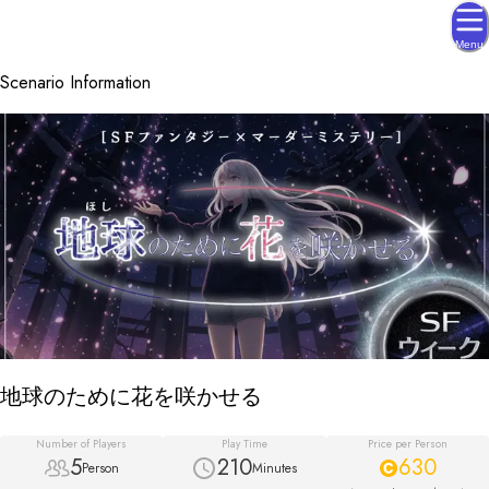
Menu
Scenario Information
地球のために花を咲かせる
Number of Players
Play Time
Price per Person
5
210
630
Person
Minutes