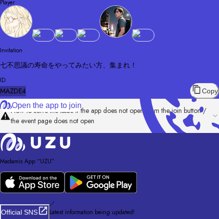
Player
Invitation
七不思議の寿命をやってみたい方、集まれ！
ID
MAZDE4
Copy
Open the app to join
How to solve the issue if the app does not open from the join button /
the event page does not open
Madamis App “UZU”
／
Latest information being updated!
Official SNS