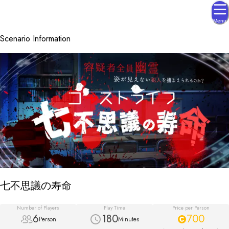
Menu
Scenario Information
七不思議の寿命
Number of Players
Play Time
Price per Person
6
180
700
Person
Minutes