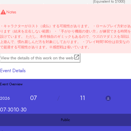
(Equivalent to $1000)
Notes
・キャラクターがロスト（成仏）する可能性があります。 ・ロールプレイ方針があ
ります（結末を左右しない範囲） ・「手がかり機能の使い方」が練習できる時間を
設けています。 ただし、本作独自のギミックもあるので、ウズのマダミスを5回以
上遊んで、慣れ親しんだ方を対象にしております。 ・プレイ時間180分は目安なの
で超過する可能性があります。※感想戦は省いています。
View the details of this work on the web
Event Details
Event Overview
07
11
2026
土
07
30
10
30
Public