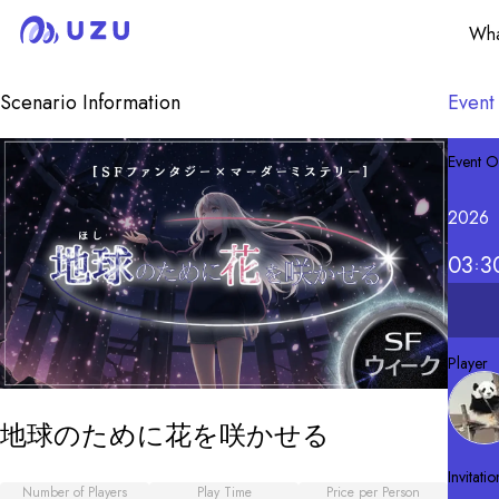
Wha
Scenario Information
Event
Event O
2026
03
3
Player
地球のために花を咲かせる
Invitatio
Number of Players
Play Time
Price per Person