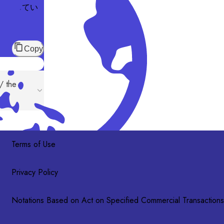
を探してい
Copy
/ the
Terms of Use
Privacy Policy
Notations Based on Act on Specified Commercial Transactions