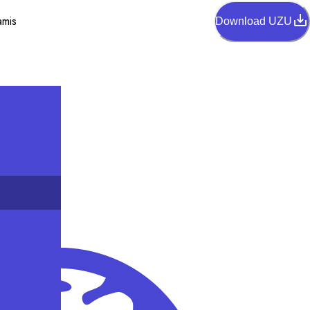
amis
Download UZU