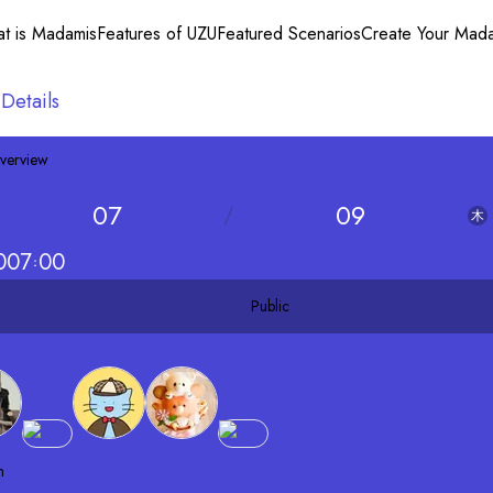
t is Madamis
Features of UZU
Featured Scenarios
Create Your Mad
 Details
verview
07
09
木
0
07
00
Public
n