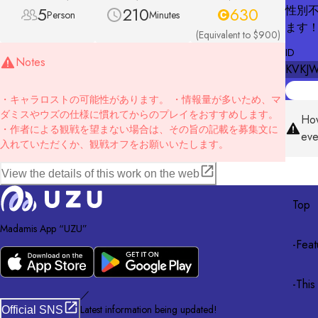
5
210
630
性別
Person
Minutes
ます
(Equivalent to $900)
ID
Notes
KVKJ
・キャラロストの可能性があります。 ・情報量が多いため、マ
ダミスやウズの仕様に慣れてからのプレイをおすすめします。
How
・作者による観戦を望まない場合は、その旨の記載を募集文に
eve
入れていただくか、観戦オフをお願いいたします。
View the details of this work on the web
Top
Madamis App “UZU”
-
Feat
-
This
／
Latest information being updated!
Official SNS