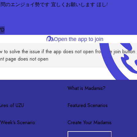
不問のエンジョイ勢です 宜しくお願いします ほしはなの参加者
！
WD
Open the app to join
 to solve the issue if the app does not open from the join button 
nt page does not open
What is Madamis?
ures of UZU
Featured Scenarios
 Week's Scenario
Create Your Madamis