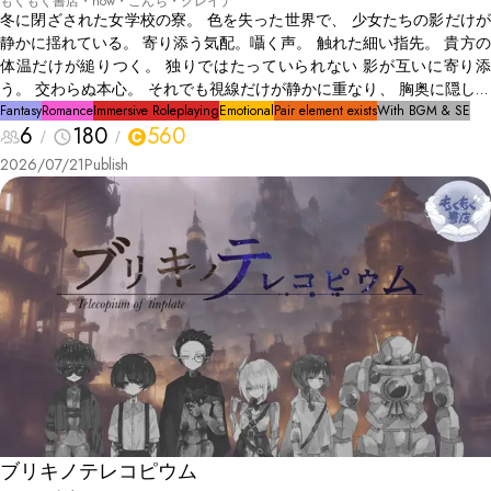
もくもく書店・now・ごんち・クレイナ
冬に閉ざされた女学校の寮。 色を失った世界で、 少女たちの影だけが
静かに揺れている。 寄り添う気配。囁く声。 触れた細い指先。 貴方の
体温だけが縋りつく。 独りではたっていられない 影が互いに寄り添
う。 交わらぬ本心。 それでも視線だけが静かに重なり、 胸奥に隠した
淡く危うい熱は深く沈んでいく。 囁きはやがて沈黙へと変わり、 静寂
Fantasy
Romance
Immersive Roleplaying
Emotional
Pair element exists
With BGM & SE
6
180
560
がすべてを覆い隠したとき。 閉ざされた均衡に、 小さな綻びが、ひと
つ。 それでも…
2026/07/21
Publish
ブリキノテレコピウム