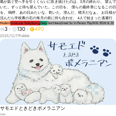
風が凪ぐ空へ手を引くくらいに吹き抜けたのは、3月の終わり。 望んで
いた。ずっと待ち望んでいた。この日を。 僕らの最終章になるこの日
を。 嗚呼、あの日みたいな、乾いた、澄んだ、晴天だなぁ。 お日様が
沈んだら学校裏の石の海月の前に待ち合わせ。 4人で始まった逃避行は
1人の女子高生、結夢(ﾕﾒ)の死によって幻、泡、影のように掻き消える。
Modern
Immersive Roleplaying
Deep
Text-Heavy
Great for In-Person Play
With BGM & SE
3
130
490
残された3人は息もできないこの世界で何を思うのだろうか。
2025/12/17
Publish
サモエドときどきポメラニアン
now