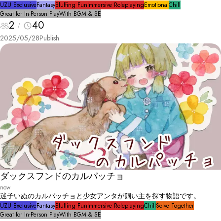
UZU Exclusive
Fantasy
Bluffing Fun
Immersive Roleplaying
Emotional
Chill
Great for In-Person Play
With BGM & SE
2
40
2025/05/28
Publish
ダックスフンドのカルパッチョ
now
迷子いぬのカルパッチョと少女アンタが飼い主を探す物語です。
UZU Exclusive
Fantasy
Bluffing Fun
Immersive Roleplaying
Chill
Solve Together
Great for In-Person Play
With BGM & SE