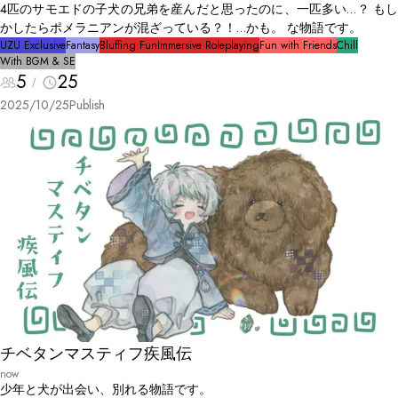
4匹のサモエドの子犬の兄弟を産んだと思ったのに、一匹多い…？ もし
かしたらポメラニアンが混ざっている？！…かも。 な物語です。
UZU Exclusive
Fantasy
Bluffing Fun
Immersive Roleplaying
Fun with Friends
Chill
With BGM & SE
5
25
2025/10/25
Publish
チベタンマスティフ疾風伝
now
少年と犬が出会い、別れる物語です。