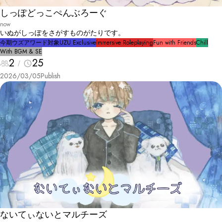
しっぽどっこぺんぶろーぐ
now
いぬがしっぽをさがすものがたりです。
今期ウズアワード対象
UZU Exclusive
Immersive Roleplaying
Fun with Friends
Chill
With BGM & SE
2
25
2026/03/05
Publish
ないてぃないとマルチーズ