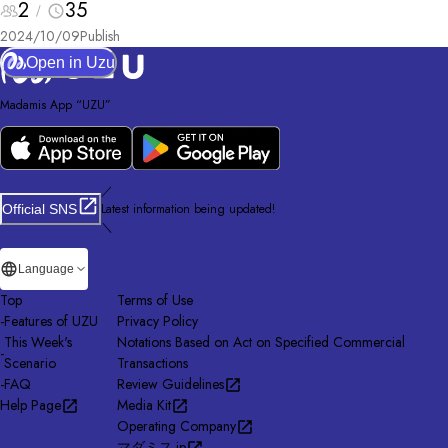
2
35
2024/10/09
Publish
Open in Uzu
Madamis App “UZU”
／
Latest information being updated!
Official SNS
＼
Language
Top
Terms of Use
-
Features of UZU
Privacy Policy
This Week's
Notations Based on Act on Specified Commercial
-
Scenario
Transactions
-
FAQ
Review Guidelines
Help Page
Media Kit
Operating Company
マダミス.jp