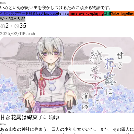
now
いぬといぬが飼い主を寝かしつけるために頑張る物語です。
今期ウズアワード対象
UZU Exclusive
Fantasy
Immersive Roleplaying
Chill
Solve Together
With BGM & SE
2
35
2026/02/11
Publish
甘き花露は綿菓子に消ゆ
now
ある山奥の神社に住まう、四人の少年少女がいた。 また、その四人に