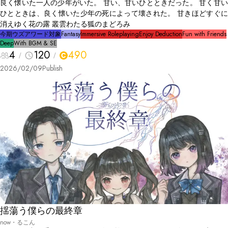
良く懐いた一人の少年がいた。 甘い、甘いひとときだった。 甘く甘い
ひとときは、良く懐いた少年の死によって壊された。 甘きほどすぐに
消えゆく花の露 叢雲わたる狐のまどろみ
今期ウズアワード対象
Fantasy
Immersive Roleplaying
Enjoy Deduction
Fun with Friends
Deep
With BGM & SE
4
120
490
2026/02/09
Publish
揺蕩う僕らの最終章
now・るこん