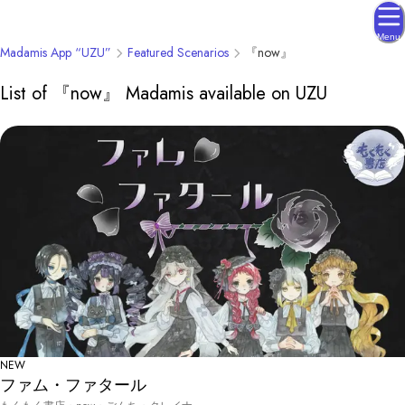
Menu
Madamis App “UZU”
Featured Scenarios
『now』
List of 『now』 Madamis available on UZU
NEW
ファム・ファタール