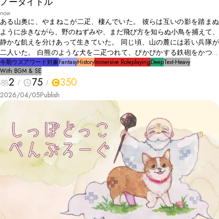
ノータイトル
now
ある山奥に、やまねこが二疋、棲んでいた。 彼らは互いの影を踏まぬ
ように歩きながら、野のねずみや、まだ飛び方を知らぬ小鳥を捕えて、
静かな飢えを分けあって生きていた。 同じ頃、山の麓には若い兵隊が
二人いた。 白熊のような犬を二疋つれて、ぴかぴかする鉄砲をかつい
で、森へ分け入っていった。 これは、二疋と二人にまつわる、少しば
今期ウズアワード対象
Fantasy
History
Immersive Roleplaying
Deep
Text-Heavy
With BGM & SE
かり、注文の多い話である。
2
75
350
2026/04/05
Publish