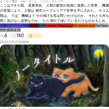
もくもく書店・now・るこん・ごんち・クレイナ
ここはマキナ国。 産業革命。 人類の叡智が急激に発展した世界。 機械
の登場により、人類は 都市ユーフォリアで安寧を手に入れた。 そう人
類は。 では、機械は？ その傾げる首は問いかけなのか。 それとも何も
聞く気のない姿勢なのか。 ただ壊れて傾いているだけなのかもしれな
い。 けれど。 彼は彼らの生き様を、 巻き戻せる術もなく。 星のない
今期ウズアワード対象
Mystery
Sci-fi
Immersive Roleplaying
Pair element exists
Text-Heavy
With BGM & SE
空を見上げる。 歯車が回り出した。
6
180
560
2026/05/21
Publish