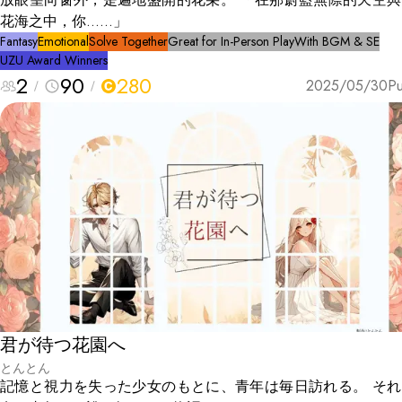
花海之中，你……」
Fantasy
Emotional
Solve Together
Great for In-Person Play
With BGM & SE
UZU Award Winners
2
90
280
2025/05/30
Pu
君が待つ花園へ
とんとん
記憶と視力を失った少女のもとに、青年は毎日訪れる。 それ