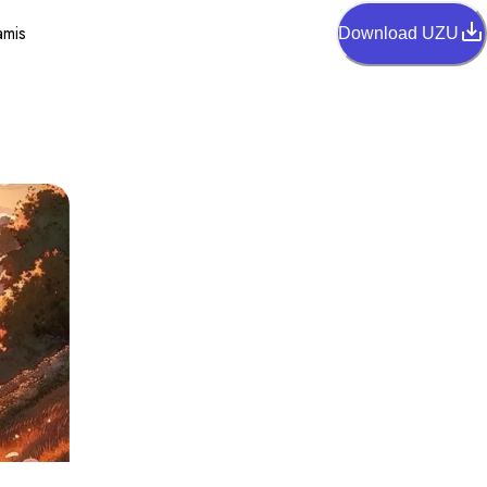
amis
Download UZU