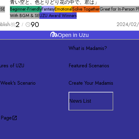
青い空と、色とりどり花の中で、君は」
 SE
Beginner-Friendly
Fantasy
Emotional
Solve Together
Great for In-Person P
With BGM & SE
UZU Award Winners
2
90
blish
2024/02/
Open in Uzu
What is Madamis?
ures of UZU
Featured Scenarios
 Week's Scenario
Create Your Madamis
News List
 Page