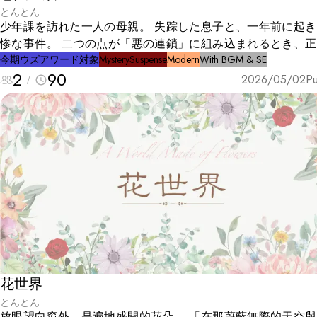
とんとん
少年課を訪れた一人の母親。 失踪した息子と、一年前に起き
惨な事件。 二つの点が「悪の連鎖」に組み込まれるとき、正
輪郭は音を立てて崩れ去る。
今期ウズアワード対象
Mystery
Suspense
Modern
With BGM & SE
2
90
2026/05/02
Pu
花世界
とんとん
放眼望向窗外，是遍地盛開的花朵。 「在那蔚藍無際的天空與