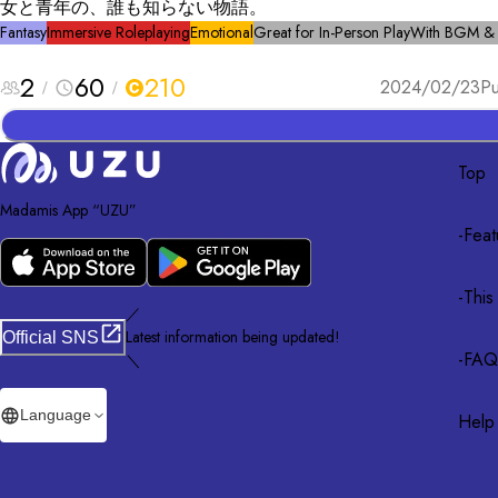
女と青年の、誰も知らない物語。
Fantasy
Immersive Roleplaying
Emotional
Great for In-Person Play
With BGM &
2
60
210
2024/02/23
Pu
Top
Madamis App “UZU”
-
Feat
-
This
／
Latest information being updated!
Official SNS
-
FAQ
＼
Language
Help