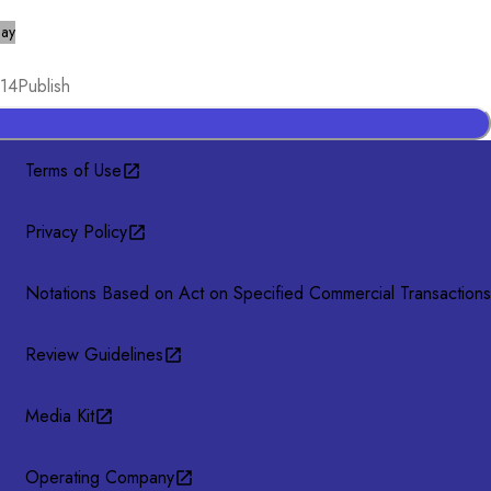
lay
14
Publish
Terms of Use
Privacy Policy
Notations Based on Act on Specified Commercial Transactions
Review Guidelines
Media Kit
Operating Company