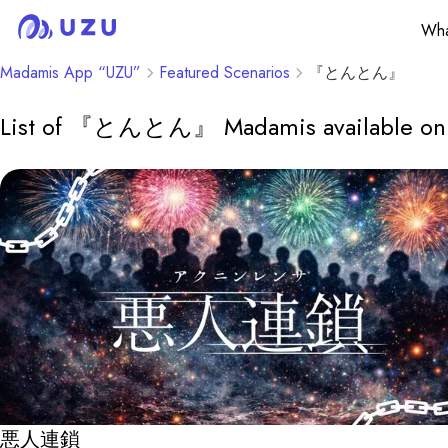
Wha
Madamis App “UZU”
Featured Scenarios
『とんとん』
List of 『とんとん』 Madamis available on
悪人連鎖