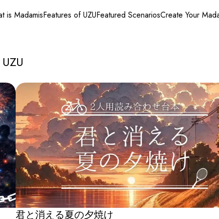
t is Madamis
Features of UZU
Featured Scenarios
Create Your Mad
 UZU
君と消える夏の夕焼け