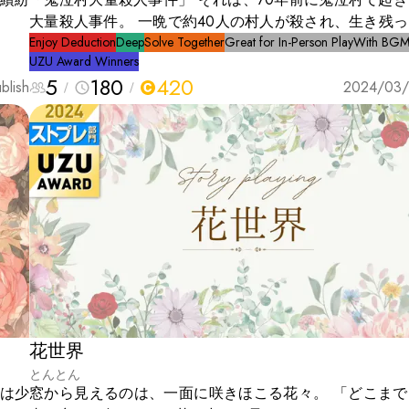
大量殺人事件。 一晩で約40人の村人が殺され、生き残
人の少女だけ。 少女は保護された後、ただ一言「鬼がみ
Enjoy Deduction
Deep
Solve Together
Great for In-Person Play
With BGM
UZU Award Winners
しました」と告げた。 -------------------------------------------
5
180
420
blish
そ、怪異探偵倶楽部へ。 わたくしは怪異探偵の百目鬼
2024/03/
す。 わが怪異探偵倶楽部へ、怪異探偵であるわたくし百
んの少しだけ力をお貸ししますので、みなさまに未だ謎の
る過去の未解決事件について推理していただく倶楽部とな
今回の事件は「鬼泣村大量殺人事件」。 赤月の晩に村で
ったのか。 ぜひ皆さまの手で真実を解き明かしてくださ
花世界
とんとん
は少
窓から見えるのは、一面に咲きほこる花々。 「どこまで