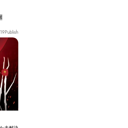
SE
19
Publish
きた未解決