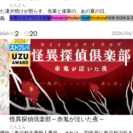
とんとん
た凄
夕焼けが照らす、先輩と後輩の、あの夏の日。
義の
今期ウズアワード対象
Romance
Modern
Youth
Emotional
With BGM & 
2
20
blish
2026/04/
怪異探偵倶楽部～赤鬼が泣いた夜～
とんとん
繽紛
「鬼泣村大量殺人事件」 それは、70年前に鬼泣村で起