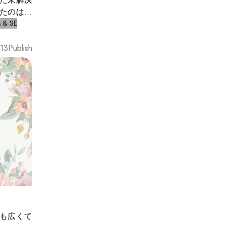
ったのは一
んなを殺
 & SE
----- ようこ
と申しま
13
Publish
目鬼がほ
ままであ
ります。
何が起こ
い。
も広くて