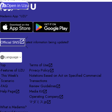
Open in Uzu
Madamis App “UZU”
／
Latest information being updated!
Official SNS
＼
Language
Top
Terms of Use
-
Features of UZU
Privacy Policy
This Week's
Notations Based on Act on Specified Commercial
-
Scenario
Transactions
-
FAQ
Review Guidelines
Help Page
Media Kit
Operating Company
マダミス.jp
What is Madamis?