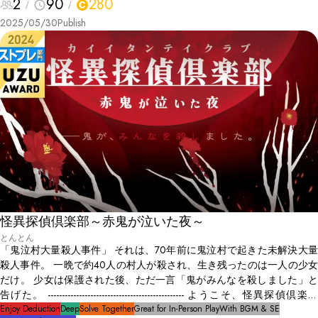
2
90
280
2025/05/30
Publish
怪異探偵倶楽部～赤鬼が泣いた夜～
とんとん
「鬼泣村大量殺人事件」 それは、70年前に鬼泣村で起きた未解決大量
殺人事件。 一晩で約40人の村人が殺され、生き残ったのは一人の少女
だけ。 少女は保護された後、ただ一言「鬼がみんなを殺しました」と
告げた。 ------------------------------------------------ ようこそ、怪異探偵倶楽部
へ。 わたくしは怪異探偵の百目鬼と申します。 わが怪異探偵倶楽部
Enjoy Deduction
Deep
Solve Together
Great for In-Person Play
With BGM & SE