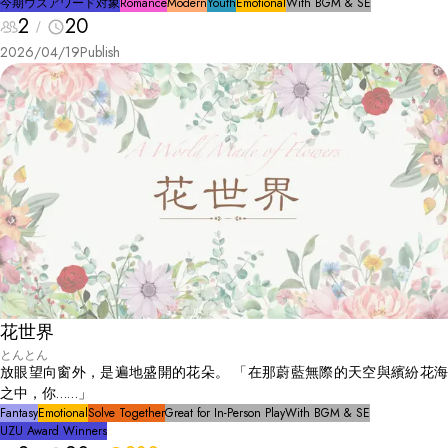
今期ウズアワード対象
Romance
Modern
Youth
Emotional
With BGM & SE
2
20
2026/04/19
Publish
花世界
とんとん
放眼望向窗外，是遍地盛開的花朵。 「在那蔚藍無際的天空與繽紛花海
之中，你……」
Fantasy
Emotional
Solve Together
Great for In-Person Play
With BGM & SE
UZU Award Winners