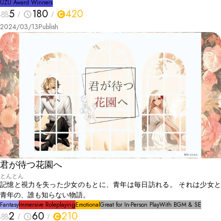
UZU Award Winners
へ、怪異探偵であるわたくし百目鬼がほんの少しだけ力をお貸しします
5
180
420
ので、みなさまに未だ謎のままである過去の未解決事件について推理し
ていただく倶楽部となります。 今回の事件は「鬼泣村大量殺人事
2024/03/13
Publish
件」。 赤月の晩に村で何が起こったのか。 ぜひ皆さまの手で真実を解
き明かしてください。
君が待つ花園へ
とんとん
記憶と視力を失った少女のもとに、青年は毎日訪れる。 それは少女と
青年の、誰も知らない物語。
Fantasy
Immersive Roleplaying
Emotional
Great for In-Person Play
With BGM & SE
2
60
210