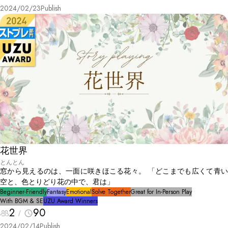
2024/02/23
Publish
花世界
とんとん
窓から見えるのは、一面に咲きほこる花々。 「どこまでも広くて青い
空と、色とりどり花の中で、君は」
Beginner-Friendly
Fantasy
Emotional
Solve Together
Great for In-Person Play
With BGM & SE
UZU Award Winners
2
90
2024/02/14
Publish