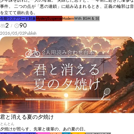
少年課を訪れた一人の母親。 失踪した息子と、一年前に起きた凄惨な
事件。 二つの点が「悪の連鎖」に組み込まれるとき、正義の輪郭は音
を立てて崩れ去る。
今期ウズアワード対象
Mystery
Suspense
Modern
With BGM & SE
2
90
2026/05/02
Publish
君と消える夏の夕焼け
とんとん
夕焼けが照らす、先輩と後輩の、あの夏の日。