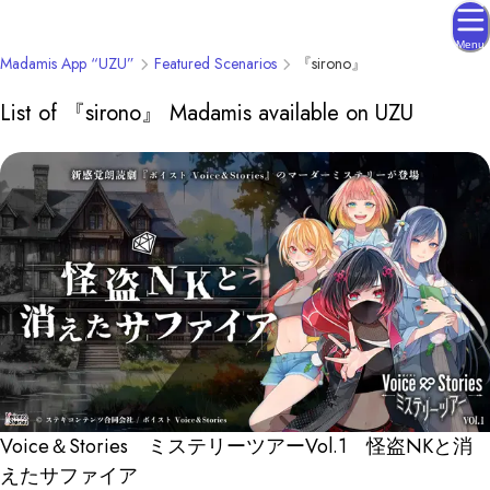
Menu
Madamis App “UZU”
Featured Scenarios
『sirono』
List of 『sirono』 Madamis available on UZU
Voice＆Stories ミステリーツアーVol.1 怪盗NKと消
えたサファイア