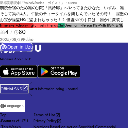
新感覚朗読劇「Voice&Stories ボイスト」・sirono
朗読合宿のため凛の別宅「風鈴邸」へやってきたひなた、いずみ、凛、
そして冥の4人。午後のティータイムを楽しんでいたその時！ 屋敷の
お宝が怪盗NKに盗まれちゃった！？ 怪盗NKの手口は、誰かに変装して
盗みを働くというもの。つまり、もう既に4人のうち誰かに変装してい
Immersive Roleplaying
Fun with Friends
Chill
Great for In-Person Play
With BGM & SE
4
80
る可能性が高いのだ。 4人は互いに頷いた。 「自分たちで怪盗NKを見
つけて捕まえよう！」 果たして怪盗はひなた、いずみ、凛、冥の誰に
2025/08/29
Publish
化けているのか。4人の推理合戦が始まる！
Open in Uzu
Madamis App “UZU”
／
Latest information being updated!
Official SNS
＼
Language
Top
Terms of Use
-
Features of UZU
Privacy Policy
This Week's
Notations Based on Act on Specified Commercial