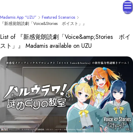
Menu
Madamis App “UZU”
Featured Scenarios
『新感覚朗読劇「Voice&Stories ボイスト」』
List of 『新感覚朗読劇「Voice&amp;Stories ボイ
スト」』 Madamis available on UZU