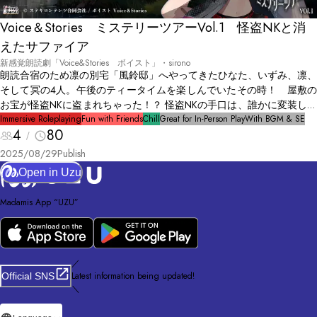
Voice＆Stories ミステリーツアーVol.1 怪盗NKと消
えたサファイア
新感覚朗読劇「Voice&Stories ボイスト」・sirono
朗読合宿のため凛の別宅「風鈴邸」へやってきたひなた、いずみ、凛、
そして冥の4人。午後のティータイムを楽しんでいたその時！ 屋敷の
お宝が怪盗NKに盗まれちゃった！？ 怪盗NKの手口は、誰かに変装して
盗みを働くというもの。つまり、もう既に4人のうち誰かに変装してい
Immersive Roleplaying
Fun with Friends
Chill
Great for In-Person Play
With BGM & SE
4
80
る可能性が高いのだ。 4人は互いに頷いた。 「自分たちで怪盗NKを見
つけて捕まえよう！」 果たして怪盗はひなた、いずみ、凛、冥の誰に
2025/08/29
Publish
化けているのか。4人の推理合戦が始まる！
Open in Uzu
Madamis App “UZU”
／
Latest information being updated!
Official SNS
＼