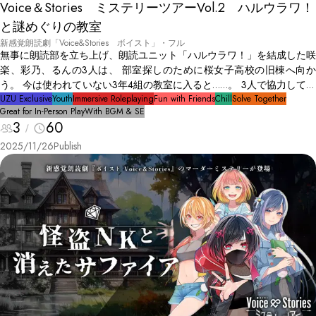
Voice＆Stories ミステリーツアーVol.2 ハルウラワ！
と謎めぐりの教室
新感覚朗読劇「Voice&Stories ボイスト」・フル
無事に朗読部を立ち上げ、朗読ユニット「ハルウラワ！」を結成した咲
楽、彩乃、るんの3人は、 部室探しのために桜女子高校の旧棟へ向か
う。 今は使われていない3年4組の教室に入ると……。 3人で協力して謎
を解き、閉ざされた教室から脱出しよう。
UZU Exclusive
Youth
Immersive Roleplaying
Fun with Friends
Chill
Solve Together
Great for In-Person Play
With BGM & SE
3
60
2025/11/26
Publish