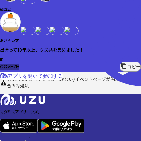
観戦者
おさそい文
出会って10年以上、クズ共を集めました！
ID
QQVHZH
コピー
アプリを開いて参加する
参加ボタンからアプリが開かない/イベントページが開かない場
合の対処法
マダミスアプリ「ウズ」
／