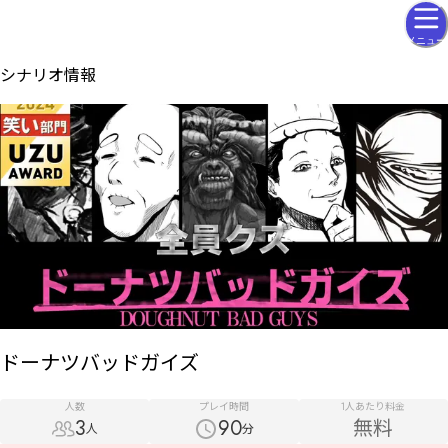
メニュー
シナリオ情報
ドーナツバッドガイズ
人数
プレイ時間
1人あたり料金
3
90
無料
人
分