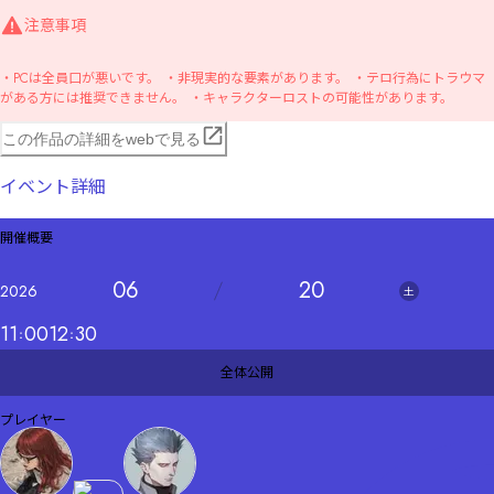
注意事項
・PCは全員口が悪いです。 ・非現実的な要素があります。 ・テロ行為にトラウマ
がある方には推奨できません。 ・キャラクターロストの可能性があります。
この作品の詳細をwebで見る
イベント詳細
開催概要
06
20
2026
土
11
00
12
30
全体公開
プレイヤー