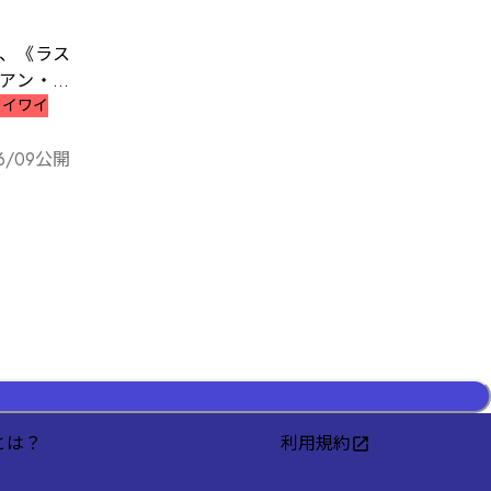
アン・サ
ワイワイ
いたのは
6/09
公開
たのか？
とは？
利用規約