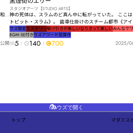
黒煙街のエリー
スタジオアーツ【STUDIO ARTS】
平和は
神の死体は、スラムのど真ん中に転がっていた。 ここは、《ラス
にし
トピット・スラム》。 歯車仕掛けのスチーム都市《アイ
を失
ンクタム》の最下層にぶら下がる“排気口”だ。 死体は、その中央
ウズ限定
ミステリー
駆け引きが楽しい
なりきって楽しい
みんなで
BGM･SE付き
ウズアワード受賞作
れで
にさらされていた。 黒い雨の中、死体のそばに残されて
5
140
700
一の
公開
一枚の手紙。 「神は死んだ」 人は呟く。 「……“エリー”が死んだ
2025/0
武器
んじゃないか？」 エリー。誰も顔を見たことはないが、誰もが助
けられたと語る。 死んだのは、果たして本当に彼女だっ
それ
誰が、何のために──“神”を殺したのか？
信じ
けは
ウズで開く
トップ
マダミス