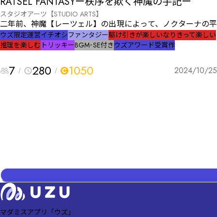
RÄTSEL FANTASYー秩序を欺く神魔の手記ー
スタジオアーツ【STUDIO ARTS】
――二年前、神魔【レーツェル】の出現によって、ノクターナの
一瞬で崩れ去った。 彼らの目に見えぬ力は、物的証拠等を基
ウズ限定
運営イチオシ
ファンタジー
駆け引きが楽しい
なりきって楽しい
推理を楽しむ
トリッキー
BGM･SE付き
ウズアワード受賞作
た旧捜査体制を破壊し、法を無力化した。警察も司法も意味
い、混沌が広がる中で、無法者たちが闇に蠢き始めた。 そ
7
280
1050
も、私たちは生きるために足掻く。法の秩序が失われた今、唯
2024/10/25
希望は魔証探偵【シグル】たちだ。 彼らは論理と推理だけを
に魔法に抗っている。 ――神魔【レーツェル】の謎は未だ解明されて
いない。 なぜ彼らが現れたのか、その答えはまだ見えない。
でも、探偵たちがこの混沌とした世界に希望を取り戻す鍵だと
ている。 この世界の夜は長く、そして冷たい。だけど、夜明
いつか必ず訪れるはず。 ――あなたたちが、それまで生き延びること
が出来れば。
マダミスアプリ「ウズ」