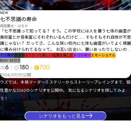
NEW
七不思議の寿命
寂尾蘭太・はるか
「七不思議って知ってる？ そう。この学校には人を襲う七体の幽霊が
美術室とか音楽室にそれぞれいるんだけど…… そもそもそれ自体が不思
議じゃない？ だってさ、こんな狭い校内に七体も幽霊がいてよく綺麗
に棲み分けられてるなって。 お互い出会い、襲いあったりしないのか
なって疑問に思わない？ でもね、どうやら七不思議の一体も同じこと
ウズ限定
ホラー
なりきって楽しい
推理を楽しむ
トリッキー
エモーショナル
BGM･SE付き
を考えたみたいで「一度全員で一ヶ所に集合してみないか」って提案し
6
180
700
たらしいのよ。 目的は「七不思議同盟」を結ぶこと。要は友達になっ
てお互いに孤独を解消しようって話で、結果六体が集合することにした
2026/07/01
公開
んだって。いい話でしょ？ ……ここまではね。 でもね、この話にはま
ウズでは、本格マーダーミステリーからストーリープレイングまで、個
だ続きがあって…… 集合した六体は、幽霊のくせに驚いたんだ！ だっ
性豊かな2362のシナリオを公開中。 気になるシナリオを探してみよ
てね……ふふ……六体とも本当は……」
う！
シナリオをもっと見る