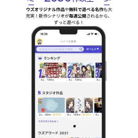
ウズオリジナル作品
や
無料で遊べる名作
も大
充実！新作シナリオが
毎週公開
されるから、
ずっと遊べる！