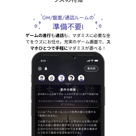
GM/盤面/通話ルームの
準備不要!
ゲームの進行
も
通話
も、マダミスに必要な全
てをウズにお任せ。充実のゲーム画面で、
ス
マホひとつで手軽に
マダミスが遊べる！