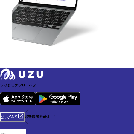
マダミスアプリ「ウズ」
／
最新情報を発信中！
公式SNS
＼