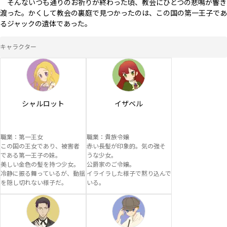
　そんないつも通りのお祈りが終わった頃、教会にひとつの悲鳴が響き
渡った。かくして教会の裏庭で見つかったのは、この国の第一王子であ
るジャックの遺体であった。
キャラクター
シャルロット
イザベル
職業：第一王女

職業：貴族令嬢

この国の王女であり、被害者
赤い長髪が印象的。気の強そ
である第一王子の妹。

うな少女。

美しい金色の髪を持つ少女。

公爵家のご令嬢。

冷静に振る舞っているが、動揺
イライラした様子で黙り込んで
を隠し切れない様子だ。
いる。