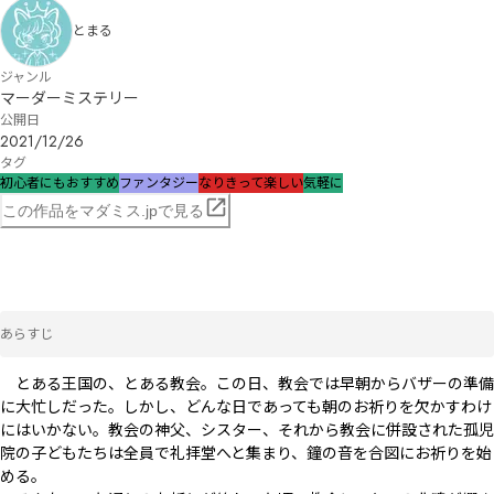
とまる
ジャンル
マーダーミステリー
公開日
2021/12/26
タグ
初心者にもおすすめ
ファンタジー
なりきって楽しい
気軽に
この作品をマダミス.jpで見る
あらすじ
　とある王国の、とある教会。この日、教会では早朝からバザーの準備
に大忙しだった。しかし、どんな日であっても朝のお祈りを欠かすわけ
にはいかない。教会の神父、シスター、それから教会に併設された孤児
院の子どもたちは全員で礼拝堂へと集まり、鐘の音を合図にお祈りを始
める。
