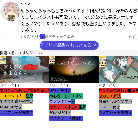
NINA
めちゃくちゃおもしろかったです！個人的に特に好みの内容
でした。イラストも可愛いです。60分なのに長編シナリオ
ぐらいやりごたえがあり、感想戦も盛り上がりました。おす
すめです！
5
2022/01/12
運営チェック済み
アプリで感想をもっと見る
関連するおすすめシナリオ
4
120
4
100
2
90
なりきって楽しい
推理を楽しむ
運営イチオシ
なりきって楽しい
推理
エモーショナル
重厚
初心者にもおすすめ
協力して解決
対面でも遊びやすい
ファンタジー
SF
対面でも遊びやすい
BGM･SE付き
なりきって楽しい
重厚
BGM･SE付き
ウズアワード受賞作
BGM･SE付き
ウズアワード受賞作
ウズアワード受賞作