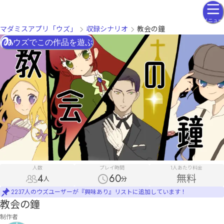
メニュー
マダミスアプリ「ウズ」
収録シナリオ
教会の鐘
ウズでこの作品を遊ぶ
人数
プレイ時間
1人あたり料金
4
60
無料
人
分
2237人のウズユーザーが『興味あり』リストに追加しています！
教会の鐘
制作者