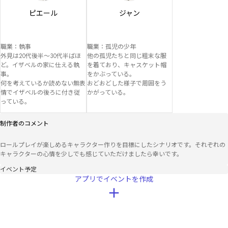
ピエール
ジャン
職業：執事

職業：孤児の少年

外見は20代後半～30代半ばほ
他の孤児たちと同じ粗末な服
ど。イザベルの家に仕える執
を着ており、キャスケット帽
事。

をかぶっている。

何を考えているか読めない無表
おどおどした様子で周囲をう
情でイザベルの後ろに付き従
かがっている。
っている。
制作者のコメント
ロールプレイが楽しめるキャラクター作りを目標にしたシナリオです。それぞれの
キャラクターの心情を少しでも感じていただけましたら幸いです。
イベント予定
アプリでイベントを作成