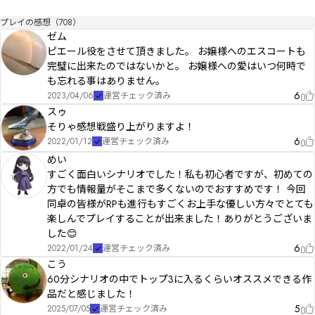
プレイの感想（708）
ゼム
ピエール役をさせて頂きました。 お嬢様へのエスコートも
完璧に出来たのではないかと。 お嬢様への愛はいつ何時で
も忘れる事はありません。
6
2023/04/06
運営チェック済み
スゥ
そりゃ感想戦盛り上がりますよ！
6
2022/01/12
運営チェック済み
めい
すごく面白いシナリオでした！私も初心者ですが、初めての
方でも情報量がそこまで多くないのでおすすめです！ 今回
同卓の皆様がRPも進行もすごくお上手な優しい方々でとても
楽しんでプレイすることが出来ました！ありがとうございま
した😊
6
2022/01/24
運営チェック済み
こう
60分シナリオの中でトップ3に入るくらいオススメできる作
品だと感じました！
5
2025/07/05
運営チェック済み