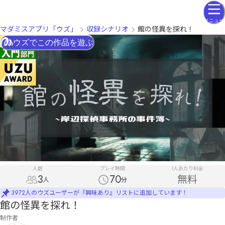
メニュー
マダミスアプリ「ウズ」
収録シナリオ
館の怪異を探れ！
ウズでこの作品を遊ぶ
人数
プレイ時間
1人あたり料金
3
70
無料
人
分
3972人のウズユーザーが『興味あり』リストに追加しています！
館の怪異を探れ！
制作者