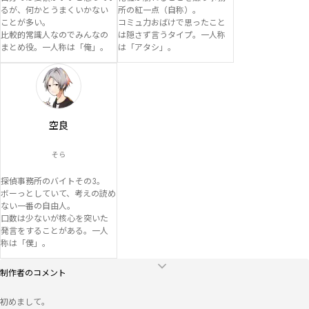
るが、何かとうまくいかない
所の紅一点（自称）。

ことが多い。

コミュ力おばけで思ったこと
比較的常識人なのでみんなの
は隠さず言うタイプ。一人称
まとめ役。一人称は「俺」。
は「アタシ」。
空良
そら
探偵事務所のバイトその3。

ボーっとしていて、考えの読め
ない一番の自由人。

口数は少ないが核心を突いた
発言をすることがある。一人
称は「僕」。
制作者のコメント
初めまして。
