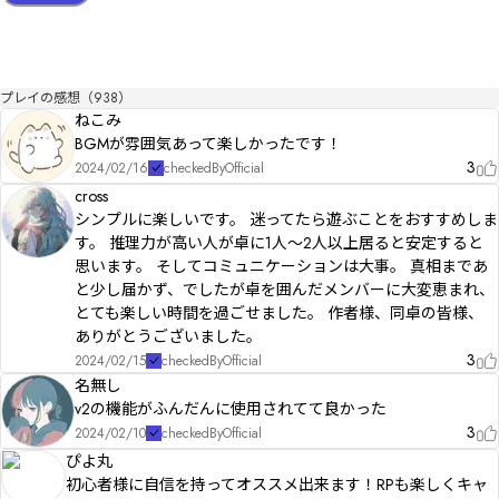
・誤字脱字修正（25/05/12）
プレイの感想（938）
ねこみ
BGMが雰囲気あって楽しかったです！
3
2024/02/16
checkedByOfficial
cross
シンプルに楽しいです。 迷ってたら遊ぶことをおすすめしま
す。 推理力が高い人が卓に1人〜2人以上居ると安定すると
思います。 そしてコミュニケーションは大事。 真相まであ
と少し届かず、でしたが卓を囲んだメンバーに大変恵まれ、
とても楽しい時間を過ごせました。 作者様、同卓の皆様、
ありがとうございました。
3
2024/02/15
checkedByOfficial
名無し
v2の機能がふんだんに使用されてて良かった
3
2024/02/10
checkedByOfficial
ぴよ丸
初心者様に自信を持ってオススメ出来ます！RPも楽しくキャ