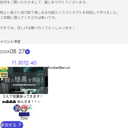
拙作をご覧いただきまして、誠にありがとうございます。

程よい長さと協力型で楽しめる内容というコンセプトを目指して作りました。

ご気軽に遊んでくだされば幸いです。

それでは、怪しげな館へ行ってらっしゃいませ！

クレジット（敬称略）

イベント予定
☆キャラクターイラスト

　 No.396（@mikura_078）

08
27
2026
木
☆背景画像

　 歳のTRPG（@tubaki_ranTRPG）

11
30
12
40
　 ゲームまてりあるず

finishedRecruit
　 きまぐれアフター背景素材置き場

☆操作説明画像

　 小鳥印（booth）

☆BGM・SE

　 柊情景音楽店

　 MusMus

３人で怪異探ってきます！
　 On-Jin ~音人~

🏡👻👻👻 めんきま！！✨️
　 Keyta（DOVA-SYNDROME）

　 KK（DOVA-SYNDROME）

0
/
10
70
分
更新履歴

参加する
・シナリオテキスト修正（24/02/17）
