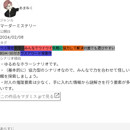
あまねく
ジャンル
マーダーミステリー
公開日
2024/02/08
タグ
ウズ限定
ホラー
みんなでワイワイ
気軽に
協力して解決
対面でも遊びやすい
BGM･SE付き
ウズアワード受賞作
シナリオ傾向
・ゆるめなホラーシナリオです。

・（基本的に）協力型のシナリオなので、みんなで力を合わせて怪しい
館を探索しましょう。

・対人の推理要素は少なく、手に入れた情報から謎解きを行う要素が多
いです。
この作品をマダミス.jpで見る
あらすじ