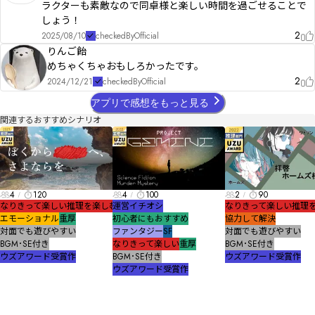
ラクターも素敵なので同卓様と楽しい時間を過ごせることで
しょう！
2
2025/08/10
checkedByOfficial
りんご飴
めちゃくちゃおもしろかったです。
2
2024/12/21
checkedByOfficial
アプリで感想をもっと見る
関連するおすすめシナリオ
4
120
4
100
2
90
なりきって楽しい
推理を楽しむ
運営イチオシ
なりきって楽しい
推理
エモーショナル
重厚
初心者にもおすすめ
協力して解決
対面でも遊びやすい
ファンタジー
SF
対面でも遊びやすい
BGM･SE付き
なりきって楽しい
重厚
BGM･SE付き
ウズアワード受賞作
BGM･SE付き
ウズアワード受賞作
ウズアワード受賞作