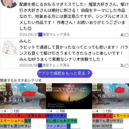
配慮を感じるおもろマダミスでした✨ 推理大好きさん、駆け
引き大好きさんは絶対に刺さる！ 自殺をテーマにした作品
なので、地雷ある方には要注意⚠️ですが、シンプルにオスス
メしたい作品です！ 作者さん！お誘いありがとうございま
した😊
4
2024/06/27
運営チェック済み
みんと
ラビットで通過して良かったなってとっても思います！ バラ
ンスも良くて駆け引きうまくできたらきっと楽しいです！
みんなRPうまくて素敵なシナリオ体験でした！
3
2025/06/08
運営チェック済み
アプリで感想をもっと見る
関連するおすすめシナリオ
4
120
4
100
4
120
なりきって楽しい
推理を楽しむ
運営イチオシ
推理を楽しむ
エモーシ
エモーショナル
重厚
初心者にもおすすめ
対面でも遊びやすい
対面でも遊びやすい
ファンタジー
SF
BGM･SE付き