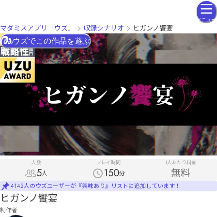
メニュー
マダミスアプリ「ウズ」
収録シナリオ
ヒガンノ饗宴
ウズでこの作品を遊ぶ
人数
プレイ時間
1人あたり料金
5
150
無料
人
分
4142人のウズユーザーが『興味あり』リストに追加しています！
ヒガンノ饗宴
制作者