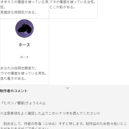
オオカミの覆面を被っている男
ブタの覆面を被っている女性。

性。

どこか影がある。
真面目な雰囲気がある。
ホース
ほーす
あなたは自殺志願者だ。

ウマの覆面を被っている男性。

落ち着きがある。
制作者のコメント
『ヒガンノ饗宴(きょうえん)』

※注意事項をよく確認した上でこのシナリオを遊んでください※

　初めまして、作者の冬海（ふゆみ）すずと申します。初作品のため色々拙いとこ