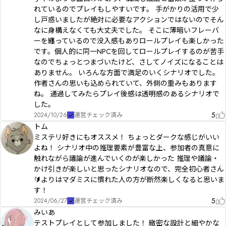
れているのでプレイもしやすいです。 手がかりの活用で少
し戸惑いましたが絶対に必要なアクションではないのでそん
なに身構えなくても大丈夫でした。 そこに薄暗いフレーバ
ーを纏っているので没入感もありロールプレイも楽しかった
です。個人的に同一NPCを回してロールプレイするのが苦手
なのでちょっとつまづいたけど、さしてノイズになることは
ありません。 いろんな方面で満足のいくシナリオでした。
作者さんの思いも込められていて、外側の重みもあります
ね。 通過してみたらプレイ後感は透明感のあるシナリオで
した。
5
2024/10/26
運営チェック済み
トム
ミステリ好きにもオススメ！ ちょっとダークな感じがいい
よね！ シナリオ中の推理要素が豊富な上、参加者の真意に
触れながら議論が進んでいくのが楽しかった 推理や議論・
かけ引きが楽しいと思ったシナリオなので、完全初心者さん
🔰よりはマダミスに慣れた人の方が断然楽しくなると思いま
す！
5
2024/06/27
運営チェック済み
みいあ
テストプレイとして参加しました！ 緻密な設計と細やかな