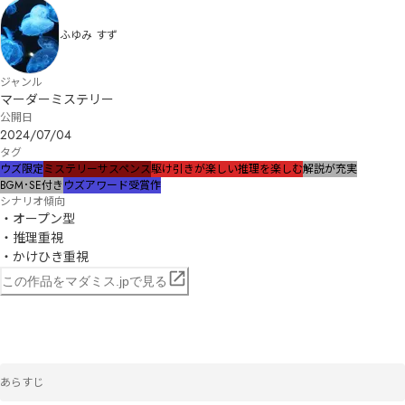
ふゆみ すず
ジャンル
マーダーミステリー
公開日
2024/07/04
タグ
ウズ限定
ミステリー
サスペンス
駆け引きが楽しい
推理を楽しむ
解説が充実
BGM･SE付き
ウズアワード受賞作
シナリオ傾向
・オープン型

・推理重視

・かけひき重視
この作品をマダミス.jpで見る
あらすじ