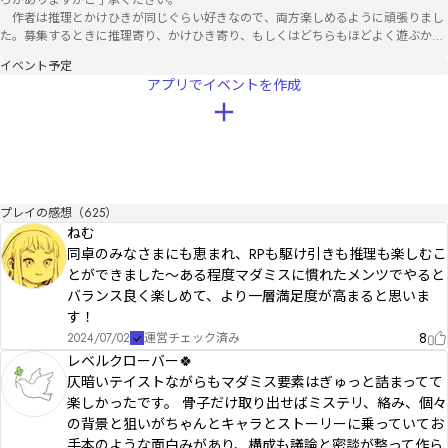
ろがありますがご了承ください。

　作者は推理とかけひきが同じぐらい好きなので、両方楽しめるように頑張りまし
た。募集するときに推理寄り、かけひき寄り、もしくはどちらもほどよく遊ぶか書
いておくとミスマッチが起こりずらいのでおすすめです。

イベント予定
アプリでイベントを作成
2024/7/9　誤字、推理導線の修正。

2024/12/8　壁打ち機能の追加。

◉クレジット

イラスト：イラストAC、シルエットAC、ICOOON MONO、da lace、みずのゆめ様

BGM：ミリー様、yuhei komatsu様

SE：効果音ラボ、Springin’ Sound Stock、DOVA-SYNDROME
プレイの感想（625）
ねむ
同卓のみなさまにも恵まれ、RPも駆け引きも推理も楽しむこ
とができました〜ある程度マダミスに慣れたメンツでやると
バランス良く楽しめて、より一層満足度が高まると思いま
す！
8
2024/07/02
運営チェック済み
レベルクローバー🍀
仄暗いテイストながらもマダミス要素はぎゅっと詰まってて
楽しかったです。 骨子だけ取り出せばミステリ、絡み、個々
の背景と狙いがちゃんとキャラとストーリーに乗っていてお
手本のような面白みがあり、構成も議論と密談が整って作ら