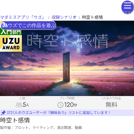
メニュー
マダミスアプリ「ウズ」
収録シナリオ
時空ト感情
ウズでこの作品を遊ぶ
人数
プレイ時間
1人あたり料金
5
120
無料
人
分
3721人のウズユーザーが『興味あり』リストに追加しています！
時空ト感情
製作猫：プロット、ライティング、演出関連、動画