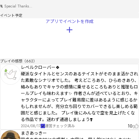
🐈 Special Thanks

・テストプレイ参加者の皆様

イベント予定
・共同制作者 ksd

アプリでイベントを作成
🍀 使用素材

BGM：DOVA-SYNDROME

Ｓ Ｅ：効果音ラボ

◌.₊⋆………………………………………………………………

プレイの感想（662）
🐈‍⬛ アップデート情報

レベルクローバー🍀
2024.08.29    キャラ画・トップ画 変更

硬派なタイトルとセンスのあるテイストがそのまま活かされ
2024.12.11     壁打ち機能 追加

た素敵なシナリオでした。 考えどころあり、ひらめきあり、
2025.01.01     BGM・SE・背景 追加変更

絡みもありでキャラの感情に乗せるところもありと推理もロ
　　　　　      全ED配布→通過済EDのみ配布 変更

ールプレイも味わえます✨ 作者さんが述べているとおり、キ
2025.01.31　  特典イラスト追加

ャラクターによってプレイ難易度に差はあるように感じるか
2025.03.03 　一部アクションギミック 追加

もしれませんが、充分立ち回りでカバーできるし楽しめる範
　　　　　　   通過ED解説 追加

2025.06.20    BGM・背景 変更

囲だと感じました。 プレイ後にみんなで空を見上げたくな
　　　　　　   ED内容・解説 追加変更

る作品です。迷わず通過しましょう❣️
2025.10.12　 追加コンテンツ追加(各ED資料)
10
2024/08/17
運営チェック済み
まさあっきー