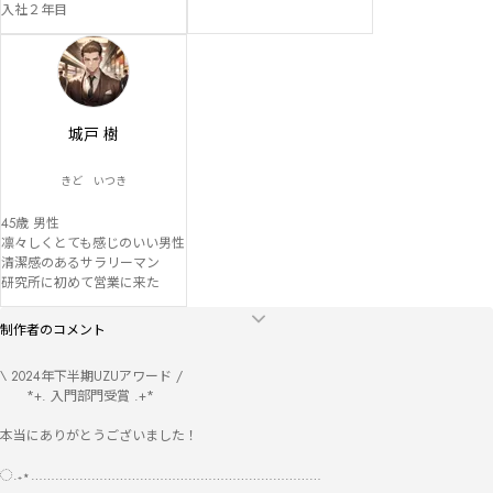
入社２年目
城戸 樹
きど いつき
45歳 男性

凛々しくとても感じのいい男性

清潔感のあるサラリーマン

研究所に初めて営業に来た
制作者のコメント
\ 2024年下半期UZUアワード /

　　*+. 入門部門受賞 .+*

本当にありがとうございました！

◌.₊⋆………………………………………………………………
