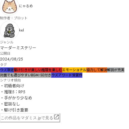
にゃるめ
制作者：プロット
ksd
ジャンル
マーダーミステリー
公開日
2024/08/25
タグ
ウズ限定
駆け引きが楽しい
推理を楽しむ
エモーショナル
協力して解決
解説が充実
対面でも遊びやすい
BGM･SE付き
ウズアワード受賞作
シナリオ傾向
・初級者向け

・推理5：RP5

・手がかり少なめ

・密談なし

・駆け引き重要
この作品をマダミス.jpで見る