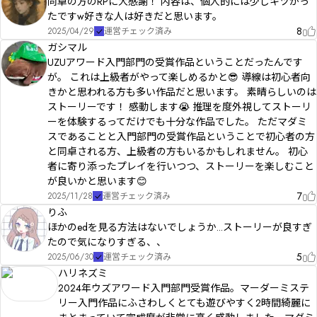
同卓の方のRPに大感謝！ 内容は、個人的には少しキツかっ
たですw好きな人は好きだと思います。
8
2025/04/29
運営チェック済み
ガシマル
UZUアワード入門部門の受賞作品ということだったんです
が。 これは上級者がやって楽しめるかと😎 導線は初心者向
きかと思われる方も多い作品だと思います。 素晴らしいのは
ストーリーです！ 感動します😭 推理を度外視してストーリ
ーを体験するってだけでも十分な作品でした。 ただマダミ
スであることと入門部門の受賞作品ということで初心者の方
と同卓される方、上級者の方もいるかもしれません。 初心
者に寄り添ったプレイを行いつつ、ストーリーを楽しむこと
が良いかと思います😊
7
2025/11/28
運営チェック済み
りふ
ほかのedを見る方法はないでしょうか...ストーリーが良すぎ
たので気になりすぎる、、
5
2025/06/30
運営チェック済み
ハリネズミ
2024年ウズアワード入門部門受賞作品。マーダーミステ
リー入門作品にふさわしくとても遊びやすく2時間綺麗に