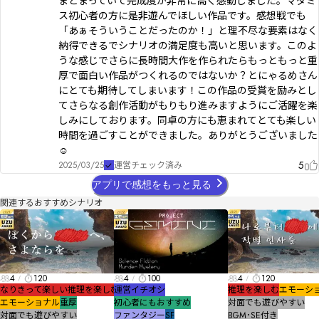
まとまっていて完成度が非常に高く感動しました。マダミ
ス初心者の方に是非遊んでほしい作品です。感想戦でも
「あぁそういうことだったのか！」と理不尽な要素はなく
納得できるでシナリオの満足度も高いと思います。このよ
うな感じでさらに長時間大作を作られたらもっともっと重
厚で面白い作品がつくれるのではないか？とにゃるめさん
にとても期待してしまいます！この作品の受賞を励みとし
てさらなる創作活動がもりもり進みますようにご活躍を楽
しみにしております。同卓の方にも恵まれてとても楽しい
時間を過ごすことができました。ありがとうございました
☺
5
2025/03/25
運営チェック済み
アプリで感想をもっと見る
関連するおすすめシナリオ
4
120
4
100
4
120
なりきって楽しい
推理を楽しむ
運営イチオシ
推理を楽しむ
エモーシ
エモーショナル
重厚
初心者にもおすすめ
対面でも遊びやすい
対面でも遊びやすい
ファンタジー
SF
BGM･SE付き