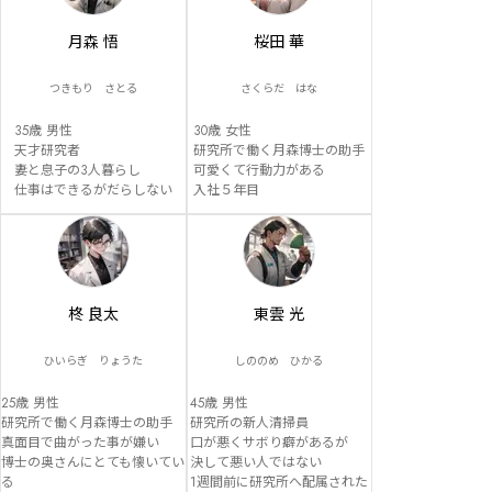
月森 悟
桜田 華
つきもり さとる
さくらだ はな
35歳 男性

30歳 女性

天才研究者

研究所で働く月森博士の助手

妻と息子の3人暮らし

可愛くて行動力がある

仕事はできるがだらしない
入社５年目
柊 良太
東雲 光
ひいらぎ りょうた
しののめ ひかる
25歳 男性

45歳 男性

研究所で働く月森博士の助手

研究所の新人清掃員

真面目で曲がった事が嫌い

口が悪くサボり癖があるが

博士の奥さんにとても懐いてい
決して悪い人ではない

る

1週間前に研究所へ配属された