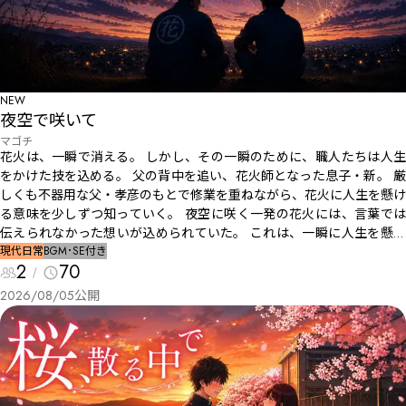
語。
NEW
夜空で咲いて
マゴチ
花火は、一瞬で消える。 しかし、その一瞬のために、職人たちは人生
をかけた技を込める。 父の背中を追い、花火師となった息子・新。 厳
しくも不器用な父・孝彦のもとで修業を重ねながら、花火に人生を懸け
る意味を少しずつ知っていく。 夜空に咲く一発の花火には、言葉では
伝えられなかった想いが込められていた。 これは、一瞬に人生を懸け
た花火師親子の物語。
現代
日常
BGM･SE付き
2
70
2026/08/05
公開