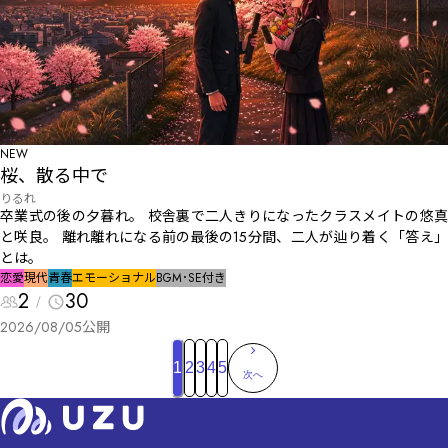
NEW
桜、散る中で
りるれ
卒業式の後の夕暮れ。 校舎裏で二人きりになったクラスメイトの悠真
と咲良。 離れ離れになる前の最後の15分間、二人が辿り着く「答え」
とは――。
恋愛
現代
青春
エモーショナル
BGM･SE付き
2
30
2026/08/05
公開
1
2
3
4
5
次へ