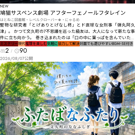
NEW
鳩猫サスペンス劇場 アフターフェノールフタレイン
はとねこ図書館・レベルクローバー🍀・にゃるめ
堅物な研究者「とげありとげなし柊」とド直球な女刑事「弾丸阿久
津」。 かつて文久町の7不思議を巡った級友は、大人になって新たな事
件に立ち向かう。 巻き込まれたのは「口の中に葉っぱを含んでいた」
という不可解な女子大生襲撃事件！ 雨雲に包まれた町で、幼馴染ので
ミステリー
現代
推理を楽しむ
気軽に
協力して解決
対面でも遊びやすい
BGM･SE付き
2
90
こぼこコンビが再び謎の究明に挑むこととなる――。 🕊鳩猫サスペンス劇
場🐈 はーじまーるよー！ チャンネルはそのままで！
2026/08/07
公開