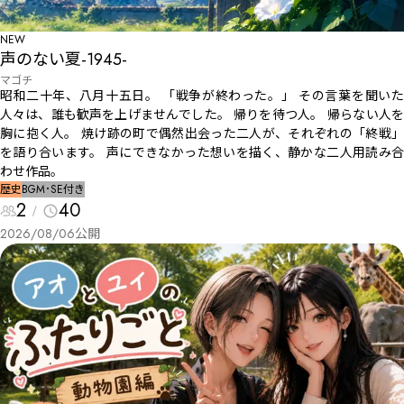
NEW
声のない夏-1945-
マゴチ
昭和二十年、八月十五日。 「戦争が終わった。」 その言葉を聞いた
人々は、誰も歓声を上げませんでした。 帰りを待つ人。 帰らない人を
胸に抱く人。 焼け跡の町で偶然出会った二人が、それぞれの「終戦」
を語り合います。 声にできなかった想いを描く、静かな二人用読み合
わせ作品。
歴史
BGM･SE付き
2
40
2026/08/06
公開