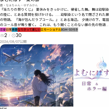
蒼・なぁちゃん・ゆずみかん
『当たりの祭りくじ』 夏休みをきっかけに、帰省した舞。舞は幼馴染
の陸に、とある質問を投げかける。……幼馴染という名で閉ざされた扉
の物語。 『海が包んだラブコール。』 とある海辺。 夕焼けの下、電話
のコール音が鳴り響く。 これは、もう開くことのない扉の先の物語。
『花火の恋』 幼馴染の遥斗と芹那は今年も恒例の花火大会にやってく
恋愛
日常
青春
なりきって楽しい
エモーショナル
BGM･SE付き
2
30
る。今年こそは想いを伝えようと芹那は決心するが……。
2026/08/07
公開
NEW