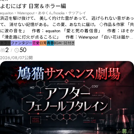
よむにばす 日常＆ホラー編
equaiton・Waterspout・あゆくん/hosoka・テツアレイ
浜辺を駆け抜けて、 美しく灼けた雲があって、 逃げられない音があっ
て、 消せない記憶がある。 この夏、――あなたに届け。 ◇作品＆作家 「共
に波の音を」 作者：equaiton 「愛と死の着信音」 作者：ほそか
「滑走路に灯火が点るころに」 作者：Waterspout 「白い花は届かな
い。」 作者：テツアレイ ◇エンディング曲 『夏の日』 作詞作曲：
ホラー
ファンタジー
恋愛
日常
青春
BGM･SE付き
2
50
Waterspout (SunoAI使用） #よむにばす_日常ホラー編
2026/08/07
公開