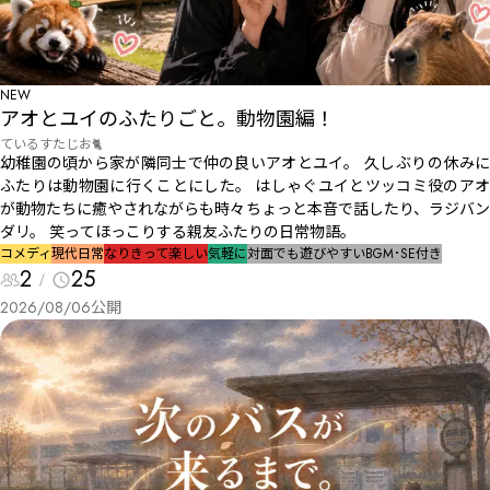
NEW
アオとユイのふたりごと。動物園編！
ているすたじお🐈
幼稚園の頃から家が隣同士で仲の良いアオとユイ。 久しぶりの休みに
ふたりは動物園に行くことにした。 はしゃぐユイとツッコミ役のアオ
が動物たちに癒やされながらも時々ちょっと本音で話したり、ラジバン
ダリ。 笑ってほっこりする親友ふたりの日常物語。
コメディ
現代
日常
なりきって楽しい
気軽に
対面でも遊びやすい
BGM･SE付き
2
25
2026/08/06
公開