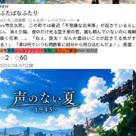
NEW
ふたばなふたり
はとねこ図書館・にゃるめ・レベルクローバー🍀
××市文久町。 この町では最近「不思議な出来事」が起きているらし
い。 消えた猫、夜中だけ光る空き家の窓、誰も頼んでいないのに毎朝
届く花束……。 「ねぇ、良太！ なんか面白いことが起きてる気がす
る！」 「凛は何でいつも問題事に自分から飛び込むんだよ！」 真面目
な良太と猪突猛進な凛の″ 幼馴染コンビ ″が繰り広げる。 ――僕たちの、ひ
日常
青春
みんなでワイワイ
気軽に
協力して解決
BGM･SE付き
2
60
と夏の物語。
2026/08/07
公開