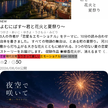
NEW
よむにばす〜君と花火と夏祭り〜
つかさ・あいこ・ゆきよ・うさもふ・みどり
5人の作者が「恋愛＆エモーショナル」をテーマに、10分の読み合わせ
台本を書きました。 すべての物語の舞台は、とある町の夏祭り。 河川
敷から打ち上がる大きな花火とともに紡がれる、5つの切ない夏の恋愛
ストーリーをお届けします。 収録作品 ◉線香花火が、消えるまで（う
さもふ） 夏祭りの日、河川敷で線香花火をするシュウと、見守るア
恋愛
現代
日常
なりきって楽しい
エモーショナル
BGM･SE付き
2
50
ヤ。消えてしまうその瞬間まで、線香花火の灯りの下で紡がれる二人の
会話とは？ ◉花火があがるその前に（つかさ） 「来年も絶対、一緒に
2026/08/06
公開
花火を見ようね。」 二人は些細なことですれ違う。――それでも約束を忘
れられなかった二人は。ひと夏の甘い恋の物語。 ◉止まった夏の、そ
の先へ（ゆきよ） 蒼天祭の日。鳥居の下でアスカとカケルは想いを交
わす。これは、花火とともに夜空へ溶けていく、一夜限りの物語――。 ◉
大人になっても（みどり） 同じ高校の先輩後輩だった大地と美香。卒
業以来会っていなかった二人は、偶然お祭りで再開する。 ◉僕は金魚
になりたい（あいこ） お祭りの金魚すくいに訪れた彼方と澪。終わら
ないと思っていた夏も、もうすぐ終わる。高校生二人の少し切ない物