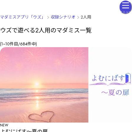
メニュー
マダミスアプリ「ウズ」
収録シナリオ
2人用
ウズで遊べる2人用のマダミス一覧
(
1
~
10
件目/
684
件中
)
NEW
よむにばす〜夏の扉