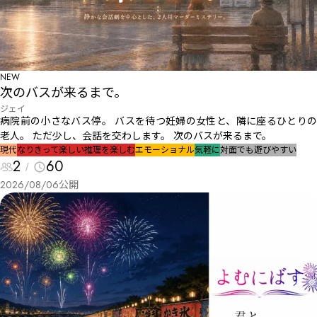
NEW
次のバスが来るまで。
ジェイ
病院前の小さなバス停。 バスを待つ妊婦の女性と、隣に座るひとりの
老人。 ただ少し、会話を交わします。 次のバスが来るまで。
現代
なりきって楽しい
推理を楽しむ
エモーショナル
気軽に
対面でも遊びやすい
2
60
2026/08/06
公開