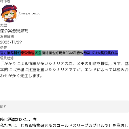
制作者
Orange pecco
类型
谋杀案悬疑游戏
发布日期
2023/11/29
标签
官方推荐
科幻
享受推理
沉重
面对面也好玩
含BGM和音效
悬窝UZU大奖获奖作品
场景趋势
手がかりによる情報が多いシナリオの為、メモの用意を推奨します。基
本的には推理に比重を置いたシナリオですが、エンドによっては読み合
わせが多く発生します。
简介
時は西暦31XX年、春。

私たちは、とある植物研究所のコールドスリープカプセルで目を覚まし