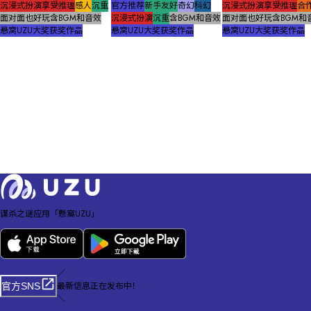
沉浸式扮演
享受推理
感人
沉重
官方推荐
新手友好
奇幻
科幻
沉浸式扮演
享受推理
合
面对面也好玩
含BGM和音效
沉浸式扮演
沉重
含BGM和音效
面对面也好玩
含BGM和
悬窝UZU大奖获奖作品
悬窝UZU大奖获奖作品
悬窝UZU大奖获奖作品
谋杀之谜应用「懸窩UZU」
／
最新信息正在发布中！
官方SNS
＼