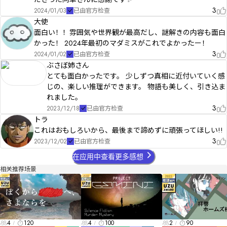
3
2024/01/03
已由官方检查
大使
面白い！！雰囲気や世界観が最高だし、謎解きの内容も面白
かった！ 2024年最初のマダミスがこれでよかったー！
3
2024/01/02
已由官方检查
ぶさぼ姉さん
とても面白かったです。 少しずつ真相に近付いていく感
じの、楽しい推理ができます。 物語も美しく、引き込ま
れました。
3
2023/12/18
已由官方检查
トラ
これはおもしろいから、最後まで諦めずに頑張ってほしい!!
3
2023/12/02
已由官方检查
在应用中查看更多感想
相关推荐场景
4
120
4
100
2
90