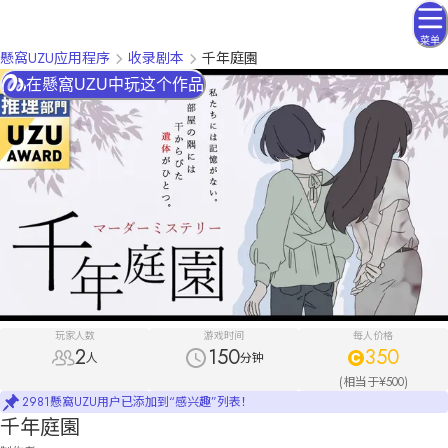
菜单
懸窩UZU应用程序
收录剧本
千年庭園
在懸窩UZU中玩这个作品
玩家人数
游戏时间
每人价格
2
150
350
人
分钟
(相当于¥500)
2981懸窩UZU用户已添加到“感兴趣”列表！
千年庭園