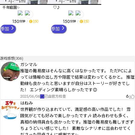
千年庭園✨
♡♪
150
150
350
350
分钟
分钟
参加
参加
游戏感想(306)
ガシマル
推理の難易度はそんなに高くはなかったです。 ただPCによ
っては情報の出し方や隠匿で結果は変わってくるかと。 推理
動線も良かったと思いますが自分はストーリーが好きでし
た！ エンディング素晴らしかったです😊
6
2025/06/06
已由官方检查
はねみ
世界観が作り込まれていて、満足感の高い作品でした！ 雰
囲気がとても好みで楽しかったです🎶 読み合わせも多く、
真相の納得具合も良かったです。推理の難易度も難しすぎず
ちょうどいい感じでした！ 素敵なシナリオに出会わせてく
ださった同卓さんに感謝です✨️