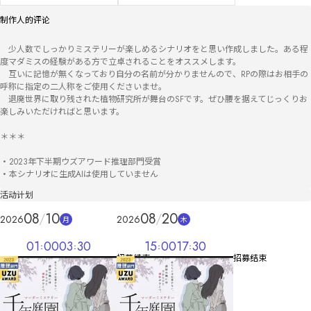
制作人的评论
　少人数でしっかりミステリーが楽しめるシナリオをと思い作成しました。ある程
度マダミスの経験がある方で立卓されることをオススメします。

　互いに記憶が無くなっており自分の名前が分かりませんので、RPの際はお相手の
呼称に指定の二人称をご使用くださいませ。

　退廃世界に取り残された植物研究所が舞台のSFです。ぜひ腰を据えてじっくりお
楽しみいただければと思います。

＊＊＊

・2023年下半期ウズアワード推理部門受賞

・本シナリオに生成AIは使用していません
活动计划
08
10
08
20
2026
2026
月
木
01
00
03
30
15
00
17
30
招募结束
招募结束