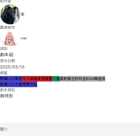
制作者
実
翻譯兼修
nier
類型
劇本殺
發布日期
2025/05/16
標籤
懸窩UZU限定
代入感強
享受推理
沉重
面對面也好玩
含BGM與音效
懸窩UZU大賞得獎作品
劇本類型
無特別
簡介