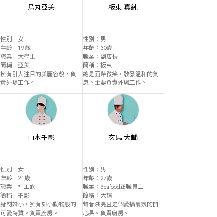
烏丸亞美
板東 真純
性別：女

性別：男

年齡：19歲

年齡：30歲

職業：大學生

職業：副店長

簡稱：亞美

簡稱：板東

擁有引人注目的美麗容貌，負
總是面帶微笑，散發溫和的氣
責外場工作。
息。主要負責外場工作。
山本千影
玄馬 大輔
性別：女

性別：男

年齡：21歲

年齡：27歲

職業：打工族

職業：Seafood正職員工

簡稱：千影

簡稱：大輔

身材嬌小，擁有如小動物般的
聲音洪亮且是個愛搞氣氛的開
可愛特質。負責廚房。
心果。負責廚房。