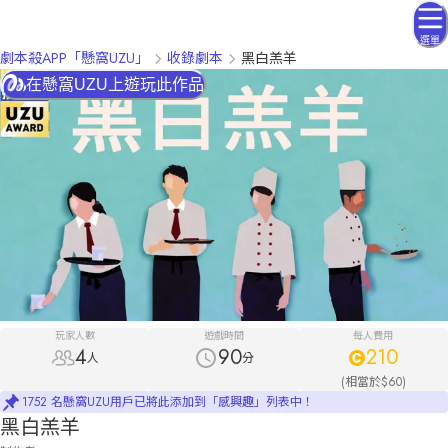
選單
劇本殺APP「懸窩UZU」
收錄劇本
黑白羔羊
在懸窩UZU上遊玩此作品
玩家人數
遊戲時間
每人費用
4
90
210
人
分
(相當於$60)
1752 名懸窩UZU用戶已將此添加到「感興趣」列表中！
黑白羔羊