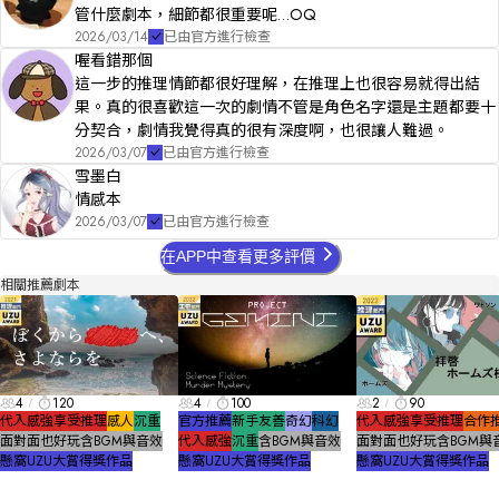
管什麼劇本，細節都很重要呢…OQ
2026/03/14
已由官方進行檢查
喔看錯那個
這一步的推理情節都很好理解，在推理上也很容易就得出結
果。真的很喜歡這一次的劇情不管是角色名字還是主題都要十
分契合，劇情我覺得真的很有深度啊，也很讓人難過。
2026/03/07
已由官方進行檢查
雪墨白
情感本
2026/03/07
已由官方進行檢查
在APP中查看更多評價
相關推薦劇本
4
120
4
100
2
90
代入感強
享受推理
感人
沉重
官方推薦
新手友善
奇幻
科幻
代入感強
享受推理
合作
面對面也好玩
含BGM與音效
代入感強
沉重
含BGM與音效
面對面也好玩
含BGM與
懸窩UZU大賞得獎作品
懸窩UZU大賞得獎作品
懸窩UZU大賞得獎作品