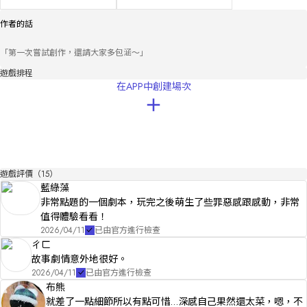
作者的話
「第一次嘗試創作，還請大家多包涵～」
遊戲排程
在APP中創建場次
遊戲評價（15）
藍綠藻
非常點題的一個劇本，玩完之後萌生了些罪惡感跟感動，非常
值得體驗看看！
2026/04/11
已由官方進行檢查
ㄔㄈ
故事劇情意外地很好。
2026/04/11
已由官方進行檢查
布熊
就差了一點細節所以有點可惜…深感自己果然還太菜，嗯，不