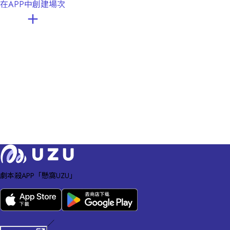
在APP中創建場次
劇本殺APP「懸窩UZU」
／