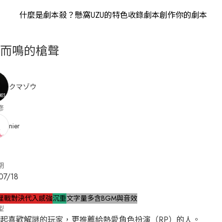
什麼是劇本殺？
懸窩UZU的特色
收錄劇本
創作你的劇本
而鳴的槍聲
クマゾウ
修
nier
期
07/18
理戰對決
代入感強
沉重
文字量多
含BGM與音效
型
起喜歡解謎的玩家，更推薦給熱愛角色扮演（RP）的人。
