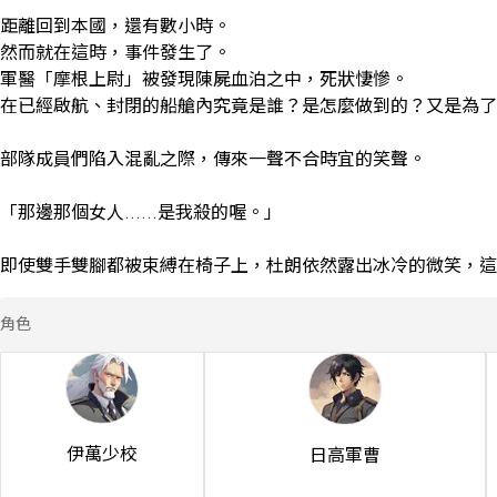
距離回到本國，還有數小時。

然而就在這時，事件發生了。

軍醫「摩根上尉」被發現陳屍血泊之中，死狀悽慘。

在已經啟航、封閉的船艙內究竟是誰？是怎麼做到的？又是為了
部隊成員們陷入混亂之際，傳來一聲不合時宜的笑聲。

「那邊那個女人……是我殺的喔。」

即使雙手雙腳都被束縛在椅子上，杜朗依然露出冰冷的微笑，這
角色
伊萬少校
日高軍曹