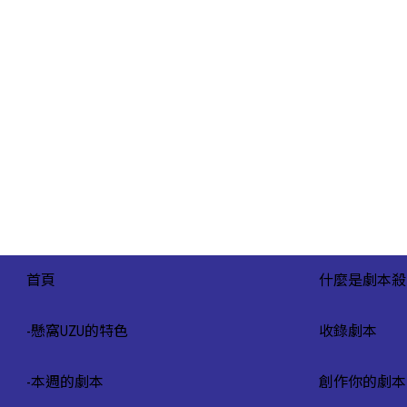
首頁
什麼是劇本殺
-
懸窩UZU的特色
收錄劇本
-
本週的劇本
創作你的劇本