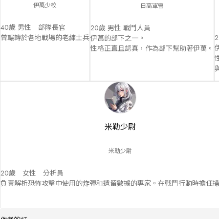
伊萬少校
日高軍曹
40歲 男性　部隊長官

20歲 男性 戰鬥人員

曾輾轉於各地戰場的老練士兵
伊萬的部下之一。

性格正直且認真，作為部下幫助著伊萬。
米勒少尉
米勒少尉
20歲　女性　分析員

負責解析恐怖攻擊中使用的炸彈和遺留數據的專家。在戰鬥行動時擔任