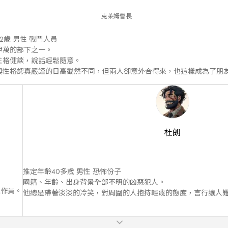
克萊姆曹長
22歲 男性 戰鬥人員

伊萬的部下之一。

性格健談，說話輕鬆隨意。

與性格認真嚴謹的日高截然不同，但兩人卻意外合得來，也這樣成為了朋
杜朗
推定年齡40多歲 男性 恐怖份子

國籍、年齡、出身背景全部不明的凶惡犯人。

操作員。
他總是帶著淡淡的冷笑，對周圍的人抱持輕蔑的態度，言行讓人難