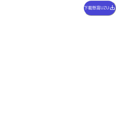
下載懸窩UZU