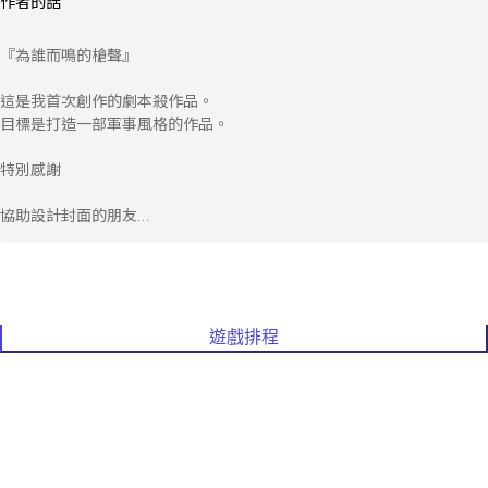
作者的話
『為誰而鳴的槍聲』

這是我首次創作的劇本殺作品。

目標是打造一部軍事風格的作品。

特別感謝

協助設計封面的朋友

參與測試遊玩的各位玩家
遊戲排程