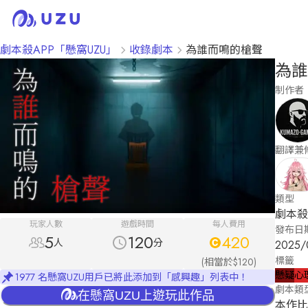
劇本殺APP「懸窩UZU」
收錄劇本
為誰而鳴的槍聲
為誰
制作者
翻譯兼
類型
劇本殺
玩家人數
遊戲時間
每人費用
發布日
5
120
420
人
分
2025/
標籤
(相當於$120)
懸疑
心
1977 名懸窩UZU用戶已將此添加到「感興趣」列表中！
劇本類
在懸窩UZU上遊玩此作品
本作比