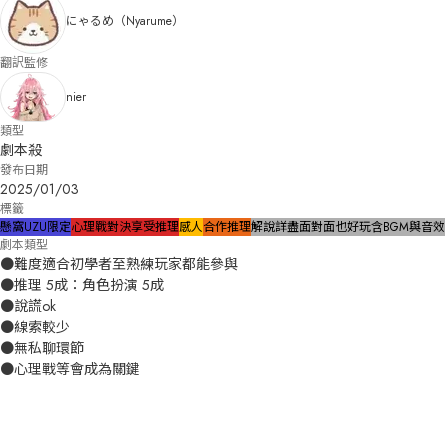
にゃるめ（Nyarume）
翻訳監修
nier
類型
劇本殺
發布日期
2025/01/03
標籤
懸窩UZU限定
心理戰對決
享受推理
感人
合作推理
解說詳盡
面對面也好玩
含BGM與音效
劇本類型
●難度適合初學者至熟練玩家都能參與

●推理 5成：角色扮演 5成

●說謊ok

●線索較少

●無私聊環節

●心理戰等會成為關鍵