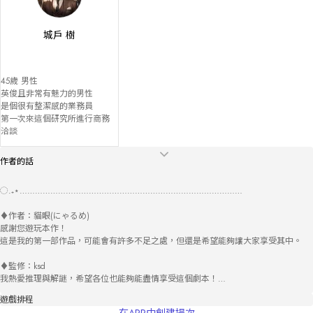
城戶 樹
45歲 男性

英俊且非常有魅力的男性

是個很有整潔感的業務員

第一次來這個研究所進行商務
洽談
作者的話
◌.₊⋆……………………………………………………………………………

♦作者：貓眼(にゃるめ)

感謝您遊玩本作！

這是我的第一部作品，可能會有許多不足之處，但還是希望能夠讓大家享受其中。

♦監修：ksd

我熱愛推理與解謎，希望各位也能夠能盡情享受這個劇本！

遊戲排程
◌.₊⋆……………………………………………………………………………
