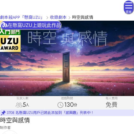
選單
劇本殺APP「懸窩UZU」
收錄劇本
時空與感情
在懸窩UZU上遊玩此作品
玩家人數
遊戲時間
每人費用
5
130
免費
人
分
3708 名懸窩UZU用戶已將此添加到「感興趣」列表中！
時空與感情
制作者