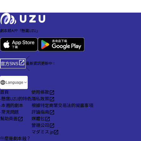
劇本殺APP「懸窩UZU」
／
最新資訊更新中！
官方SNS
＼
Language
首頁
使用條款
-
懸窩UZU的特色
隱私政策
-
本週的劇本
根據特定商業交易法的揭露事項
-
常見問題
評論指南
幫助頁面
媒體包
營運公司
マダミス.jp
什麼是劇本殺？