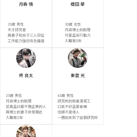
月森 悟
櫻田 華
35歲 男性

30歲 女性

天才研究者

月森博士的助理

與妻子和兒子三人同住

可愛且有行動力

工作能力強但有些邋遢
入職第5年
柊 良太
東雲 光
25歲 男性

45歲 男性

月森博士的助理

研究所的新進清潔工

認真且討厭不務正業的人

口氣不好且愛偷懶

與博士的妻子非常親近

但絕不是壞人

入職第2年
一週前來到了這個研究所