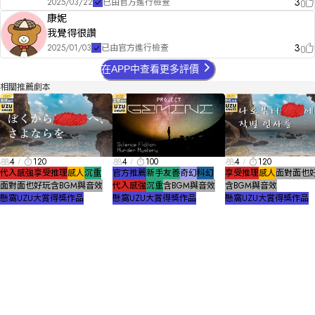
3
2025/03/22
已由官方進行檢查
康妮
我覺得很讚
3
2025/01/03
已由官方進行檢查
在APP中查看更多評價
相關推薦劇本
4
120
4
100
4
120
代入感強
享受推理
感人
沉重
官方推薦
新手友善
奇幻
科幻
享受推理
感人
面對面也
面對面也好玩
含BGM與音效
代入感強
沉重
含BGM與音效
含BGM與音效
懸窩UZU大賞得獎作品
懸窩UZU大賞得獎作品
懸窩UZU大賞得獎作品