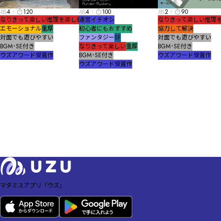
4
120
4
100
2
90
なりきって楽しい
推理を楽しむ
運営イチオシ
なりきって楽しい
推理
エモーショナル
重厚
初心者にもおすすめ
協力して解決
対面でも遊びやすい
ファンタジー
SF
対面でも遊びやすい
BGM･SE付き
なりきって楽しい
重厚
BGM･SE付き
ウズアワード受賞作
BGM･SE付き
ウズアワード受賞作
ウズアワード受賞作
マダミスアプリ「ウズ」