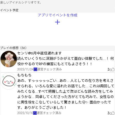
楽しいアイドルシナリオです。
イベント予定
アプリでイベントを作成
プレイの感想（56）
センリ@6月中返信遅れます
読んでいくうちに深淵がうかがえて面白い体験でした…！ 何
役かやるのでRPの練習にもとてもよさそう！！
3
2025/11/24
運営チェック済み
もちもち
あの、すっっっっっごい…あの… 人としての在り方を考えさ
せられる、いろんな愛に溢れたお話でした… これは周回して
みたくなる…すべて把握した上で次はどんな読み方をしてみ
ようかな… 同卓してくださった方がとても巧みで、女性なの
に男性役をこなしていらして驚きました🫢✨ 面白かったで
す、ありがとうございました！
3
2025/10/10
運営チェック済み