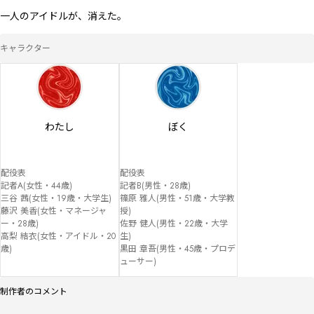
一人のアイドルが、消えた。
キャラクター
わたし
ぼく
配役表

配役表

記者A(女性・44歳)

記者B(男性・28歳)

三谷 茜(女性・19歳・大学生)

篠原 雅人(男性・51歳・大学教
藤沢 美香(女性・マネージャ
授)

ー・28歳)

佐野 健人(男性・22歳・大学
高梨 結衣(女性・アイドル・20
生)

歳)
黒田 章吾(男性・45歳・プロデ
ューサー)
制作者のコメント