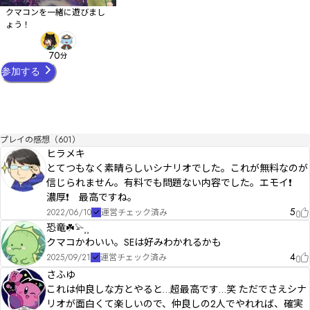
クマコンを一緒に遊びまし
ょう！
70
分
参加する
プレイの感想（601）
ヒラメキ
とてつもなく素晴らしいシナリオでした。これが無料なのが
信じられません。有料でも問題ない内容でした。エモイ❗
濃厚❗ 最高ですね。
5
2022/06/10
運営チェック済み
恐竜☘️𓅫⸒⸒
クマコかわいい。SEは好みわかれるかも
4
2025/09/21
運営チェック済み
さふゆ
これは仲良しな方とやると…超最高です…笑 ただでさえシナ
リオが面白くて楽しいので、仲良しの2人でやれれば、確実