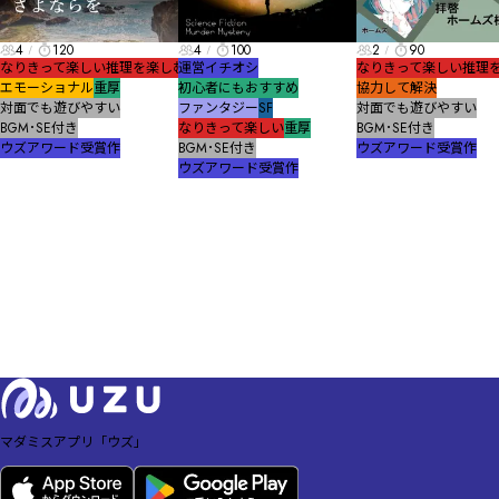
4
120
4
100
2
90
なりきって楽しい
推理を楽しむ
運営イチオシ
なりきって楽しい
推理
エモーショナル
重厚
初心者にもおすすめ
協力して解決
対面でも遊びやすい
ファンタジー
SF
対面でも遊びやすい
BGM･SE付き
なりきって楽しい
重厚
BGM･SE付き
ウズアワード受賞作
BGM･SE付き
ウズアワード受賞作
ウズアワード受賞作
マダミスアプリ「ウズ」