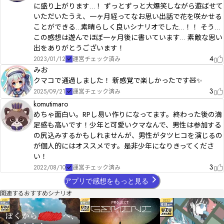
に盛り上がります…！ ずっとずっと大爆笑しながら遊ばせて
いただいたうえ、一ヶ月経ってなお思い出話で花を咲かせる
ことができる…素晴らしく良いシナリオでした…！！ そう…
この感想は遊んでほぼ一ヶ月後に書いています… 素敵な思い
出をありがとうございます！
4
2023/01/12
運営チェック済み
みお
クマコで通過しました！ 新感覚で楽しかったです🧸✨
3
2025/09/21
運営チェック済み
komutimaro
めちゃ面白い。RPし易い作りになってます。終わった後の満
足感も高いです！少年と可愛いクマなんで、男性は参加する
の尻込みするかもしれませんが、男性がタツヒコを演じるの
が個人的にはオススメです。是非少年になりきってくださ
い！
3
2022/08/10
運営チェック済み
アプリで感想をもっと見る
関連するおすすめシナリオ