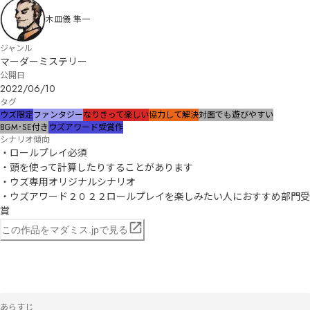
木皿儀 隼一
ジャンル
マーダーミステリー
公開日
2022/06/10
タグ
ウズ限定
ファンタジー
なりきって楽しい
協力して解決
対面でも遊びやすい
BGM･SE付き
ウズアワード受賞作
シナリオ傾向
・ロールプレイ必須

・頭を使って計算したりすることがあります

・ウズ専用オリジナルシナリオ

・ウズアワード２０２２ロールプレイを楽しみたい人におすすめ部門受
賞
この作品をマダミス.jpで見る
あらすじ