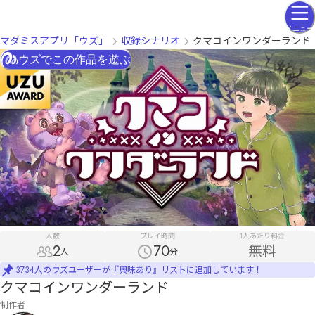
メニュー
マダミスアプリ「ウズ」
収録シナリオ
クマコインワンダーランド
ウズでこの作品を遊ぶ
人数
プレイ時間
1人あたり料金
2
70
無料
人
分
3734人のウズユーザーが『興味あり』リストに追加しています！
クマコインワンダーランド
制作者