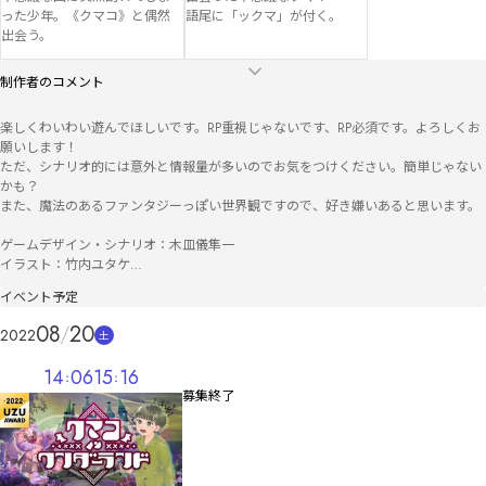
った少年。《クマコ》と偶然
語尾に「ックマ」が付く。
出会う。
制作者のコメント
楽しくわいわい遊んでほしいです。RP重視じゃないです、RP必須です。よろしくお
願いします！

ただ、シナリオ的には意外と情報量が多いのでお気をつけください。簡単じゃない
かも？

また、魔法のあるファンタジーっぽい世界観ですので、好き嫌いあると思います。

ゲームデザイン・シナリオ：木皿儀隼一

イラスト：竹内ユタケ

イベント予定
2023/08/30更新：ウズスタジオv2に移行

2022/07/29更新：タツヒコシナリオ微修正

08
20
2022
土
2022/07/14更新：エンディング分岐修正
14
06
15
16
募集終了