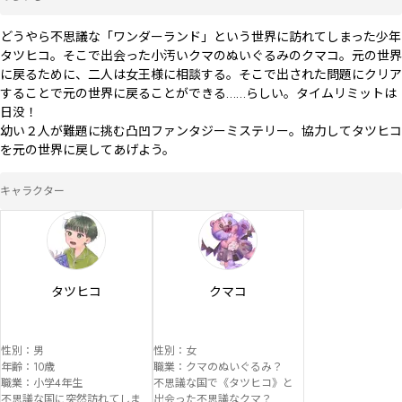
どうやら不思議な「ワンダーランド」という世界に訪れてしまった少年
タツヒコ。そこで出会った小汚いクマのぬいぐるみのクマコ。元の世界
に戻るために、二人は女王様に相談する。そこで出された問題にクリア
することで元の世界に戻ることができる……らしい。タイムリミットは
日没！

幼い２人が難題に挑む凸凹ファンタジーミステリー。協力してタツヒコ
を元の世界に戻してあげよう。
キャラクター
タツヒコ
クマコ
性別：男

性別：女

年齢：10歳

職業：クマのぬいぐるみ？

職業：小学4年生

不思議な国で《タツヒコ》と
不思議な国に突然訪れてしま
出会った不思議なクマ？
