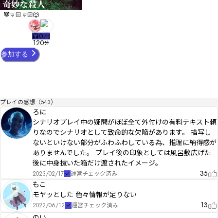
🐼🤜🏻🤛🏻🐺
0
/
10
120
分
参加する
プレイの感想（543）
ろに
シナリオプレイ中の疑問がほぼ全て外付けの有料テキスト頼
りなのでシナリオとして致命的な欠陥があります。 描写し
ないといけない部分がふわふわしている為、推理に納得感が
ありませんでした。 プレイ後の印象としては風呂敷広げた
後に中身抜いた箱だけ渡されたイメージ。
35
2023/02/17
運営チェック済み
もこ
モヤッとした 色々情報が足りない
13
2022/06/12
運営チェック済み
のい