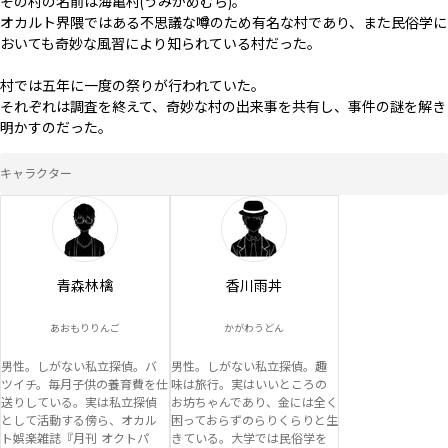
その村の名前は海亀村(うみがめむら)。

オカルト界隈ではある不思議な噂のため有名な村であり、また民俗学に
おいても奇妙な風習により知られている村だった。

村では五年に一度の祭りが行われていた。

それぞれは調査を終えて、奇妙な村の出来事を共有し、事件の謎を解き
明かすのだった。
キャラクター
青森林檎
香川雨丼
あおもりりんご
かがわうどん
男性。しがない私立探偵。バ
男性。しがない私立探偵。趣
ツイチ。毎月子供の養育費を仕
味は旅行。実はいいところの
送りしている。実は私立探偵
お坊ちゃんであり、金には全く
として活動する傍ら、オカル
困っておらずのらりくらりと生
ト娯楽雑誌『月刊 オクトパ
きている。大学では民俗学を