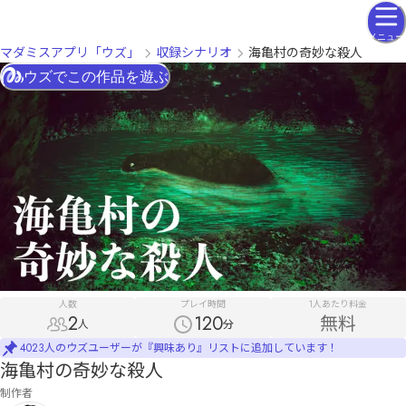
メニュー
マダミスアプリ「ウズ」
収録シナリオ
海亀村の奇妙な殺人
ウズでこの作品を遊ぶ
人数
プレイ時間
1人あたり料金
2
120
無料
人
分
4023人のウズユーザーが『興味あり』リストに追加しています！
海亀村の奇妙な殺人
制作者