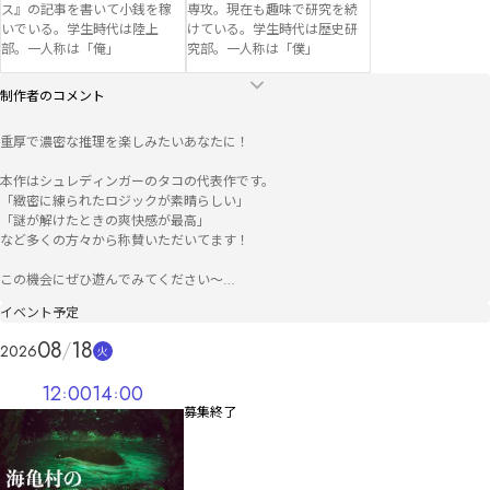
ス』の記事を書いて小銭を稼
専攻。現在も趣味で研究を続
いでいる。学生時代は陸上
けている。学生時代は歴史研
部。一人称は「俺」
究部。一人称は「僕」
制作者のコメント
重厚で濃密な推理を楽しみたいあなたに！

本作はシュレディンガーのタコの代表作です。

「緻密に練られたロジックが素晴らしい」

「謎が解けたときの爽快感が最高」

など多くの方々から称賛いただいてます！

この機会にぜひ遊んでみてください〜

イベント予定
○クレジット

シナリオ制作

08
18
2026
火
シュレディンガーのタコ

12
00
14
00
キャライラスト

募集終了
巴こけし

タイトルイラスト

Galva