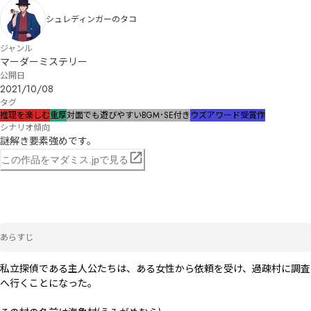
シュレディンガーのタコ
ジャンル
マーダーミステリー
公開日
2021/10/08
タグ
推理を楽しむ
重厚
対面でも遊びやすい
BGM･SE付き
ウズアワード受賞作
シナリオ傾向
謎解き要素強めです。
この作品をマダミス.jpで見る
あらすじ
私立探偵である主人公たちは、ある女性から依頼を受け、過疎村に調査
へ行くことになった。
