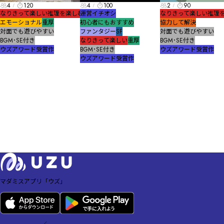
4
120
4
100
2
90
なりきって楽しい
推理を楽しむ
運営イチオシ
なりきって楽しい
推理
エモーショナル
重厚
初心者にもおすすめ
協力して解決
対面でも遊びやすい
ファンタジー
SF
対面でも遊びやすい
BGM･SE付き
なりきって楽しい
重厚
BGM･SE付き
ウズアワード受賞作
BGM･SE付き
ウズアワード受賞作
ウズアワード受賞作
マダミスアプリ「ウズ」