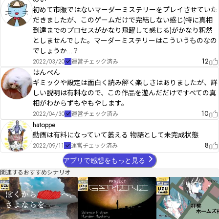
初めて市販ではないマーダーミステリーをプレイさせていた
だきましたが、このゲームだけで完結しない感じ(特に真相
到達までのプロセスがかなり飛躍して感じる)がかなり釈然
としませんでした。マーダーミステリーはこういうものなの
でしょうか…？
12
2022/03/20
運営チェック済み
はんぺん
ギミックや設定は面白く読み解く楽しさはありましたが、詳
しい説明は有料なので、この作品を遊んだだけですべての真
相がわからずもやもやします。
10
2022/04/30
運営チェック済み
hatoppe
動画は有料になっていて萎える 物語として未完成状態
8
2022/09/11
運営チェック済み
アプリで感想をもっと見る
関連するおすすめシナリオ