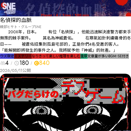
名偵探的血脈
綾部ヒサト・グループSNE
200X年，日本。 有位「名偵探」，他能迅速解決連警方都束手
無策的棘手案件。 其名為神威蒼佑。 在寒氣如針刺膚痛骨的冬
日—— 被蒼佑招集到孤島宅邸的，正是你們4名受邀的客人。
「能解開即將發生的事件之人。我將賦予他『神威』的財產。」 這
是能一攫千金和一舉成名的難得機會。受邀的客人們在此留宿，等待著事
ウズ限定
ミステリー
なりきって楽しい
推理を楽しむ
重厚
文章量が多い
BGM･SE付き
4
180
840
件發生。 黎明到來。在可疑聲響的引導之下，你們來到了現場。
映入眼簾的，是屍體橫躺的慘況。 ——屍首正是神威蒼佑本
2026/05/11
公開
人。 圍繞著血與宿命的物語，就此展開。