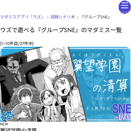
メニュー
マダミスアプリ「ウズ」
収録シナリオ
『グループSNE』
ウズで遊べる『グループSNE』のマダミス一覧
(
1
~
10
件目/
27
件中
)
NEW
翼望学園の清算