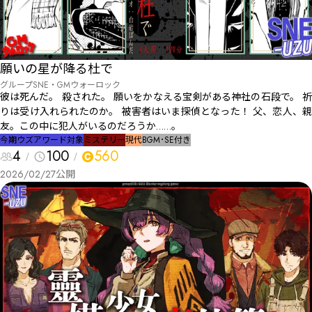
願いの星が降る杜で
グループSNE・GMウォーロック
彼は死んだ。 殺された。 願いをかなえる宝剣がある神社の石段で。 祈
りは受け入れられたのか。 被害者はいま探偵となった！ 父、恋人、親
友。この中に犯人がいるのだろうか……。
今期ウズアワード対象
ミステリー
現代
BGM･SE付き
4
100
560
2026/02/27
公開