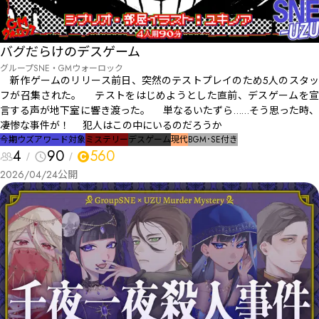
バグだらけのデスゲーム
グループSNE・GMウォーロック
新作ゲームのリリース前日、突然のテストプレイのため5人のスタッ
フが召集された。 テストをはじめようとした直前、デスゲームを宣
言する声が地下室に響き渡った。 単なるいたずら……そう思った時、
凄惨な事件が！ 犯人はこの中にいるのだろうか
今期ウズアワード対象
ミステリー
デスゲーム
現代
BGM･SE付き
4
90
560
2026/04/24
公開