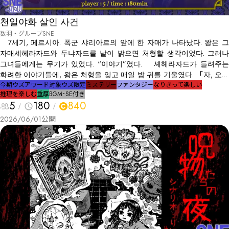
천일야화 살인 사건
数羽・グループSNE
7세기, 페르시아. 폭군 샤리아르의 앞에 한 자매가 나타났다. 왕은 그
자매――셰헤라자드와 두냐자드――를 날이 밝으면 처형할 생각이었다. 그러나
그녀들에게는 무기가 있었다. “이야기”였다. 셰헤라자드가 들려주는
화려한 이야기들에, 왕은 처형을 잊고 매일 밤 귀를 기울였다. 「자, 오늘
밤 들려드릴 이야기는 어느 점성술사의 이야기입니다. 혹은 어떤 영매사,
今期ウズアワード対象
ウズ限定
ミステリー
ファンタジー
なりきって楽しい
推理を楽しむ
重厚
BGM･SE付き
기사, 주술사, 연금술사의 이야기이기도 하지요. 먼저 점성술사에 대해
5
180
840
소개해야겠군요. 그 점성술사에게는 어떤 능력이 있었습니다. 마신에게
축복받은 그 눈은 미래를 꿰뚫어 보는――예언의 힘입니다. 그녀가 『파도의
2026/06/01
公開
저택』이라 불리는 곳에서 『죽음의 예언』을 하는 순간부터, 이야기는
시작됩니다. 『파도의 저택』에 있던 사람들은 전율했습니다. 그녀의 예
언은 『반드시 맞는다』고 알려져 있었기 때문입니다. 예, 맞습니다. 이것
은 『살인의 예언』으로 시작되는 이야기. 다시 말해, 어느 살인 사건의
이야기라고도 할 수 있겠지요」