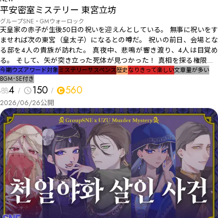
平安密室ミステリー 東宮立坊
グループSNE・GMウォーロック
天皇家の赤子が生後50日の祝いを迎えんとしている。 無事に祝いをす
ませれば次の東宮（皇太子）になるとの噂だ。 祝いの前日、会場とな
る邸を4人の貴族が訪れた。 真夜中、悲鳴が響き渡り、4人は目覚め
る。 そして、矢が突き立った死体が見つかった！ 真相を探る権限は4
人の貴族にのみあり、容疑者もまた彼らに絞られた……！ 手がかり
今期ウズアワード対象
ミステリー
サスペンス
歴史
なりきって楽しい
文章量が多い
BGM･SE付き
は……和歌?!
4
150
560
2026/06/26
公開