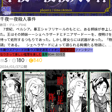
千夜一夜殺人事件
数羽・グループSNE
7世紀、ペルシア。暴王シャフリヤールのもとに、ある姉妹が参上し
た。王はその姉妹ーーシェヘラザードとドニアザードーーを、夜明けを
待って処刑するつもりであった。しかし彼女らには武器があった。「物
語」である。 シェヘラザードによって語られる絢爛たる物語に、王
は処刑を忘れて毎夜、耳を傾けた。 「さて今宵語りますのは、ある占
今期ウズアワード対象
ウズ限定
運営イチオシ
ミステリー
ファンタジー
なりきって楽しい
推理を楽しむ
重厚
BGM･SE付き
星術師の物語でございます。あるいはある霊媒師、騎士、呪詛師、錬金
5
180
840
術師の物語。 まずは占星術師についてご紹介するべきでしょう。そ
の占星術師には異能がありました。魔神に祝福されしその眼（まなこ）
2026/03/27
公開
は未来を見通すーー予言の力でございます。 彼女が『波の館』と呼
ばれる館にて、『死の予言』をするところから、物語は始まります。
『波の館』に居合わせた人々は戦慄しました。彼女の予言は『必ず当
たる』と言われていたのです。 ええ、ええ、その通りでございま
す。これは『殺人の予言』によって始まる物語。すなわち、ある殺人の
物語とも言えましょう」