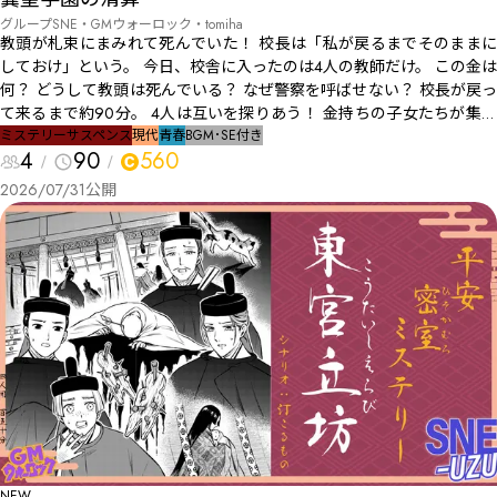
グループSNE・GMウォーロック・tomiha
教頭が札束にまみれて死んでいた！ 校長は「私が戻るまでそのままに
しておけ」という。 今日、校舎に入ったのは4人の教師だけ。 この金は
何？ どうして教頭は死んでいる？ なぜ警察を呼ばせない？ 校長が戻っ
て来るまで約90分。 4人は互いを探りあう――！ 金持ちの子女たちが集う
セレブな学園を舞台に教師たちが事件に挑む！！
ミステリー
サスペンス
現代
青春
BGM･SE付き
4
90
560
2026/07/31
公開
NEW