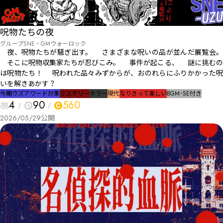
呪物たちの夜
グループSNE・GMウォーロック
夜、呪物たちが騒ぎ出す。 さまざまな呪いの品が並んだ展覧会。
そこに呪物収集家たちが忍びこみ。 ――事件が起こる、 謎に挑むの
は呪物たち！ 呪われた品々みずからが、おのれらにふりかかった呪
いを解きあかす？
今期ウズアワード対象
ミステリー
ホラー
現代
なりきって楽しい
BGM･SE付き
4
90
560
2026/05/29
公開