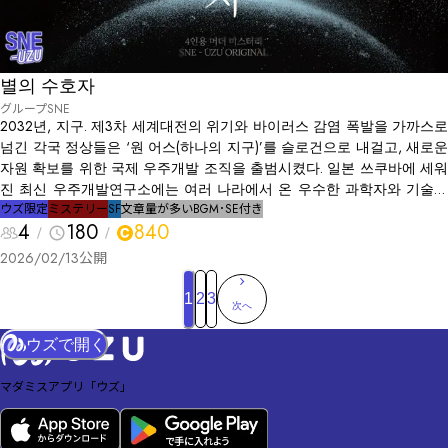
별의 수호자
グループSNE
2032년, 지구. 제3차 세계대전의 위기와 바이러스 감염 폭발을 가까스로
넘긴 각국 정상들은 ‘원 어스(하나의 지구)’를 슬로건으로 내걸고, 새로운
자원 확보를 위한 국제 우주개발 조직을 출범시켰다. 일본 쓰쿠바에 세워
진 최신 우주개발연구소에는 여러 나라에서 온 우수한 과학자와 기술자
들이 모여 있었다. 연구소가 설립 2주년을 맞이하기 직전의 어느 밤, 부지
ウズ限定
ミステリー
SF
文章量が多い
BGM･SE付き
4
180
840
내 시험동에서 비정상적인 방사선량을 알리는 경보가 울렸다. 직원들이
서둘러 옥외로 일시 대피한 직후, 다른 실험동에서 대규모 폭발이 발생한
2026/02/13
公開
다. 도대체 무슨 일이 일어난 것일까? 방사선 전문 직원이 주변 공기 정화
를 마친 뒤 폭발 현장을 확인하러 갔을 때, 멀리서도 단번에 알 수 있었다――
1
2
3
次へ
폭심지로 보이는 방 한가운데에 한 남자가 쓰러져 있었다. 당신들의 상사
이자 이 연구소의 소장이다. 그는 연구소가 심혈을 기울여 온 최신 대형
ウズで開く
실험장치 옆에서 숨을 거둔 채였고, 온몸은 폭발로 인해 심하게 불에 타
있었다.
マダミスアプリ「ウズ」