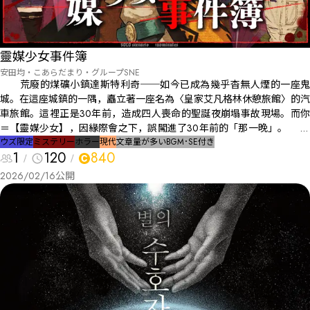
靈媒少女事件簿
安田均・こあらだまり・グループSNE
荒廢的煤礦小鎮達斯特利奇──如今已成為幾乎杳無人煙的一座鬼
城。在這座城鎮的一隅，矗立著一座名為〈皇家艾凡格林休憩旅館〉的汽
車旅館。這裡正是30年前，造成四人喪命的聖誕夜崩塌事故現場。而你
＝【靈媒少女】，因緣際會之下，誤闖進了30年前的「那一晚」。
在樓梯間的聖誕樹下，躺著旅館老闆漢克的遺體。而站在他身旁的，是三
ウズ限定
ミステリー
ホラー
現代
文章量が多い
BGM･SE付き
1
120
840
名幽靈：業務員艾迪、護理師蒂娜，以及漢克的兒子邁爾斯。他們向你傾
訴──希望你能解開這起事件的謎團，並將他們從漢克的遺憾中一併解
2026/02/16
公開
放。 是的，這起事件被當成崩塌事故而埋藏於歷史之中──但那確
實是一樁「謀殺」事件。 【靈媒少女】將與三名幽靈一同在汽車旅
館內四處調查，蒐集佚失的證詞與發現被隱藏的動機。為了揭開過去的真
相，一場僅限於一夜的調查劇，就此揭幕......