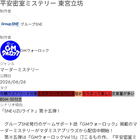
平安密室ミステリー 東宮立坊
制作者
グループSNE
制作者
GMウォーロック
ジャンル
マーダーミステリー
公開日
2026/06/26
タグ
今期ウズアワード対象
ミステリー
サスペンス
歴史
なりきって楽しい
文章量が多い
BGM･SE付き
シナリオ傾向
「SNE-UZUライト」第十五弾！

　グループSNE発行のゲームサポート誌『GMウォーロック』掲載のマ
ーダーミステリーがマダミスアプリウズから配信中開始！　

　第十五弾は『GMウォーロックVol.15』汀こるもの作、『平安密室ミ