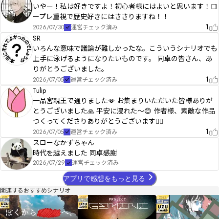
いやー！私は好きですよ！初心者様にはよいと思います！ロ
ープレ重視で歴史好きにはささりますね！！
1
2026/07/30
運営チェック済み
SR
いろんな意味で議論が難しかったな。こういうシナリオでも
上手に泳げるようになりたいものです。 同卓の皆さん、あ
りがとうございました。
1
2026/07/05
運営チェック済み
Tulip
一品宮親王で通りました🪭 お集まりいただいた皆様ありが
とうございました🙏 平安に浸れた〜😊 作者様、素敵な作品
つくってくださりありがとうございます🙇‍♀️
1
2026/07/05
運営チェック済み
スローなかずちゃん
時代を越えました 同卓感謝
2026/07/29
運営チェック済み
アプリで感想をもっと見る
関連するおすすめシナリオ