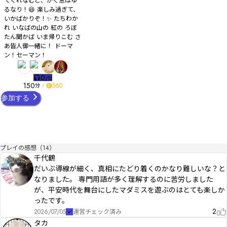
てくれなむと、かく思ほゆ
るなり！😆 楽しみ過ぎて、
いかばかりぞ！✨ たちわか
れ いなばの山の 紅の ろぼ
たん聞かば いま帰りこむ さ
あ皆人御一緒に！ ドーマ
ン！セーマン！
0
/
10
150
560
分
参加する
プレイの感想（14）
千代鶴
だいぶ導線が細く、真相にたどり着くのかなり難しいな？と
なりました。 専門用語が多く理解するのに苦労しました
が、平安時代を舞台にしたマダミスを遊ぶのはとても楽しか
ったです。
2
2026/07/05
運営チェック済み
タカ