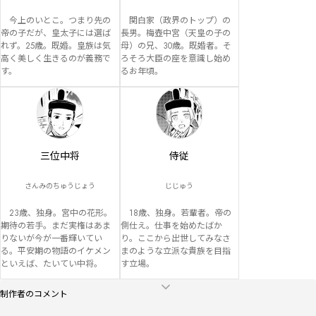
　今上のいとこ。つまり先の
　関白家（政界のトップ）の
帝の子だが、皇太子には選ば
長男。梅壺中宮（天皇の子の
れず。25歳。既婚。皇族は気
母）の兄、30歳。既婚者。そ
高く美しく生きるのが義務で
ろそろ大臣の座を意識し始め
す。
るお年頃。
三位中将
侍従
さんみのちゅうじょう
じじゅう
　23歳、独身。宮中の花形。
　18歳、独身。若輩者。帝の
期待の若手。まだ実権はあま
側仕え。仕事を始めたばか
りないが今が一番輝いてい
り。ここから出世してみなさ
る。平安期の物語のイケメン
まのような立派な貴族を目指
といえば、たいてい中将。
す立場。
制作者のコメント