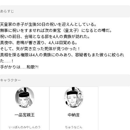
あらすじ
天皇家の赤子が生後50日の祝いを迎えんとしている。

無事に祝いをすませれば次の東宮（皇太子）になるとの噂だ。

祝いの前日、会場となる邸を4人の貴族が訪れた。

真夜中、悲鳴が響き渡り、4人は目覚める。

そして、矢が突き立った死体が見つかった！

真相を探る権限は4人の貴族にのみあり、容疑者もまた彼らに絞られ
た……！

手がかりは……和歌?!
キャラクター
一品宮親王
中納言
いっぽんのみやしんのう
ちゅうなごん