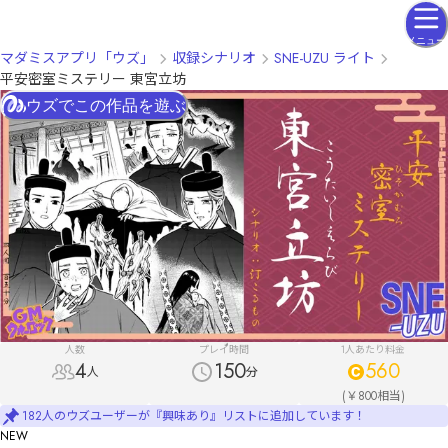
メニュー
マダミスアプリ「ウズ」
収録シナリオ
SNE-UZU ライト
平安密室ミステリー 東宮立坊
ウズでこの作品を遊ぶ
人数
プレイ時間
1人あたり料金
4
150
560
人
分
(￥800相当)
182人のウズユーザーが『興味あり』リストに追加しています！
NEW