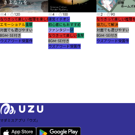
4
120
4
100
2
90
なりきって楽しい
推理を楽しむ
運営イチオシ
なりきって楽しい
推理
エモーショナル
重厚
初心者にもおすすめ
協力して解決
対面でも遊びやすい
ファンタジー
SF
対面でも遊びやすい
BGM･SE付き
なりきって楽しい
重厚
BGM･SE付き
ウズアワード受賞作
BGM･SE付き
ウズアワード受賞作
ウズアワード受賞作
マダミスアプリ「ウズ」