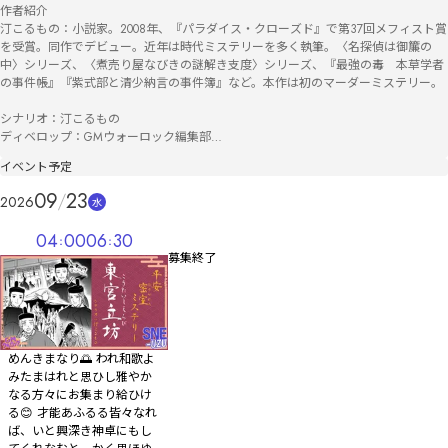
作者紹介

汀こるもの：小説家。2008年、『パラダイス・クローズド』で第37回メフィスト賞
を受賞。同作でデビュー。近年は時代ミステリーを多く執筆。〈名探偵は御簾の
中〉シリーズ、〈煮売り屋なびきの謎解き支度〉シリーズ、『最強の毒　本草学者
の事件帳』『紫式部と清少納言の事件簿』など。本作は初のマーダーミステリー。

シナリオ：汀こるもの

ディベロップ：GMウォーロック編集部

イラスト：D・キッサン

イベント予定
ウズ実装・一部アイテムイラスト：久保田光毅／グループSNE

編集：GMウォーロック編集部

09
23
2026
水
©GroupSNE
04
00
06
30
募集終了
めんきまなり🌅 われ和歌よ
みたまはれと思ひし雅やか
なる方々にお集まり給ひけ
る😊 才能あふるる皆々なれ
ば、いと興深き神卓にもし