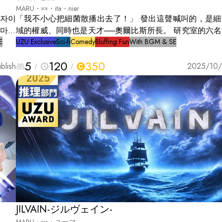
MARU・🍬・ita・nier
「我不小心把細菌散播出去了！」 發出這聲喊叫的，是細菌研究領
 마련
域的權威、同時也是天才──奧爾比斯所長。 研究室的六
E
急疏散，前往設置在地下的核子避難所。 封閉的空間，與世隔絕的
UZU Exclusive
Sci-fi
Comedy
Bluffing Fun
With BGM & SE
 셸터
地下深處。 外頭的人類或許早已滅亡... 而就在這樣的
5
120
350
blish
中，奧爾比斯所長的屍體，忽然在避難所內被發現了。 是自殺？是
2025/10/
意外？還是……
JILVAIN-ジルヴェイン-