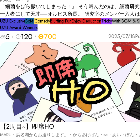
MARU・🍬・ita
「細菌をばら撒いてしまった！」 そう叫んだのは、細菌研究の第
一人者にして天才──オルビス所長。 研究室のメンバー六人
遽、地下に設けられた核シェルターに避難させられる。 閉ざされ
UZU Exclusive
Sci-fi
Comedy
Bluffing Fun
Enjoy Deduction
Tricky
With BGM & S
UZU Award Winners
た空間。電波の届かない場所。 外では人類が滅亡しているか
5
120
700
れない──そんな緊張のなか、シェルター内で突然、オルビス
2025/07/18
Pu
が死体となって発見される。 自殺か？事故か？それとも……
【2周目~】即席HO
MARU・浜名湖からお送りします。・からあげぱん・🍬・あい・ぽん・