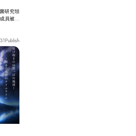
名成員被緊
緊張氛圍之
31
Publish