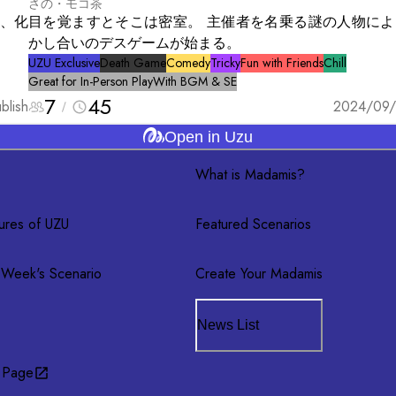
さの・モコ茶
、化
目を覚ますとそこは密室。 主催者を名乗る謎の人物によ
かし合いのデスゲームが始まる。
UZU Exclusive
Death Game
Comedy
Tricky
Fun with Friends
Chill
Great for In-Person Play
With BGM & SE
7
45
blish
2024/09/
Open in Uzu
What is Madamis?
ures of UZU
Featured Scenarios
 Week's Scenario
Create Your Madamis
News List
 Page