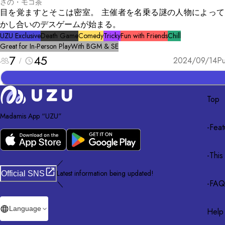
さの・モコ茶
目を覚ますとそこは密室。 主催者を名乗る謎の人物によって
かし合いのデスゲームが始まる。
UZU Exclusive
Death Game
Comedy
Tricky
Fun with Friends
Chill
Great for In-Person Play
With BGM & SE
7
45
2024/09/14
Pu
Top
Madamis App “UZU”
-
Feat
-
This
／
Latest information being updated!
Official SNS
-
FAQ
＼
Language
Help