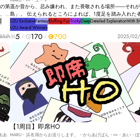
MARU・🍬・ユーマ
遥か昔から、忌み嫌われ、また畏敬される場所――それが
は、急
島」。 伝えられるところによれば、1度足を踏み入れた
E
と帰ってくることの出来ない、禁断の島である。 ある日、不意に
UZU Exclusive
Fantasy
Bluffing Fun
Tricky
Deep
Detailed Explanation
With 
UZU Award Winners
もし
その島の周囲を、狂気を孕むかのような嵐が取り巻いた。
5
170
700
所長
blish
まることなく、日に日にその勢いを増し、国「フリーダム
2025/02/
。
曾有の自然災害をもたらす。 この危機を前に、勇気ある
次々と調査隊として派遣されたが、誰一人として帰還を許
った。 そして、数多の犠牲の中で、ただ1人――ジーンだけが、帰
ってきたのだ。 「オニロ島に、すべての元凶がある。そ
ば、我々は救われる……」 ジーンの一言で、再び調査隊
れた。 あなた達は調査隊としてオニロ島を目指す。果たして島に
たどり着くことは出来るのか。嵐を止められるのか。
【1周目】即席HO
ああ
MARU・浜名湖からお送りします。・からあげぱん・🍬・あい・