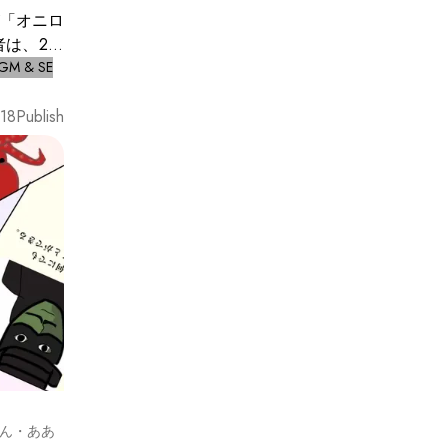
「オニロ
者は、2度
BGM & SE
 嵐は収
」へも未
18
Publish
者たちが
されなか
れを壊せ
が結成さ
ぽん・ああ