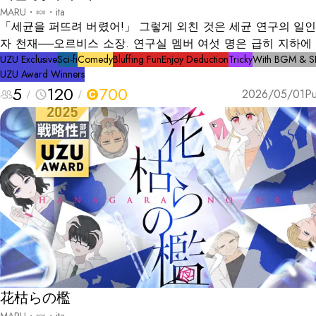
MARU・🍬・ita
「세균을 퍼뜨려 버렸어!」 그렇게 외친 것은 세균 연구의 일인자이
자 천재──오르비스 소장. 연구실 멤버 여섯 명은 급히 지하에
된 핵 셸터로 피신하게 된다. 닫힌 공간. 전파가 닿지 않는 장소. 밖
UZU Exclusive
Sci-fi
Comedy
Bluffing Fun
Enjoy Deduction
Tricky
With BGM & S
UZU Award Winners
에서는 인류가 멸망하고 있을지도 모른다──그런 긴장 속에서,
5
120
700
안에서 갑자기 오르비스 소장이 시체로 발견된다. 자살인가? 사고
2026/05/01
Pu
인가? 아니면…….
花枯らの檻