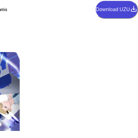
amis
Download UZU