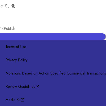
って、化
14
Publish
Terms of Use
Privacy Policy
Notations Based on Act on Specified Commercial Transactions
Review Guidelines
Media Kit