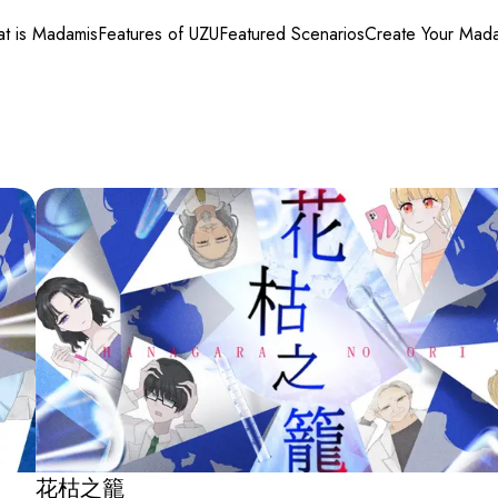
t is Madamis
Features of UZU
Featured Scenarios
Create Your Mad
花枯之籠