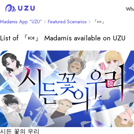
Wha
Madamis App “UZU”
Featured Scenarios
『🍬』
List of 『🍬』 Madamis available on UZU
시든 꽃의 우리