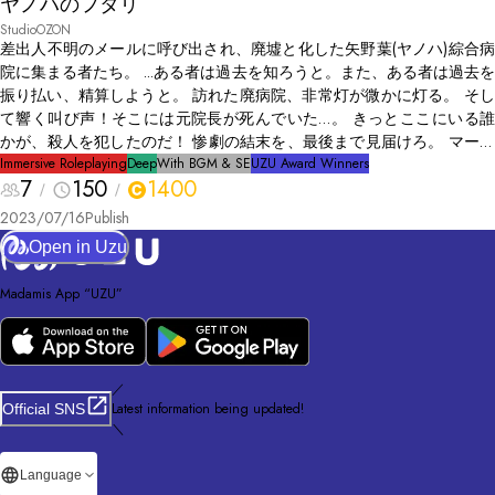
ヤノハのフタリ
StudioOZON
差出人不明のメールに呼び出され、廃墟と化した矢野葉(ヤノハ)綜合病
院に集まる者たち。 ...ある者は過去を知ろうと。また、ある者は過去を
振り払い、精算しようと。 訪れた廃病院、非常灯が微かに灯る。 そし
て響く叫び声！そこには元院長が死んでいた…。 きっとここにいる誰
かが、殺人を犯したのだ！ 惨劇の結末を、最後まで見届けろ。 マーダ
ーミステリー「ヤノハのフタリ」
Immersive Roleplaying
Deep
With BGM & SE
UZU Award Winners
7
150
1400
2023/07/16
Publish
Open in Uzu
Madamis App “UZU”
／
Latest information being updated!
Official SNS
＼
Language