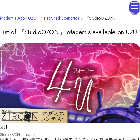
Menu
Madamis App “UZU”
Featured Scenarios
『StudioOZON』
List of 『StudioOZON』 Madamis available on UZU
4U
StudioOZON・Tikage