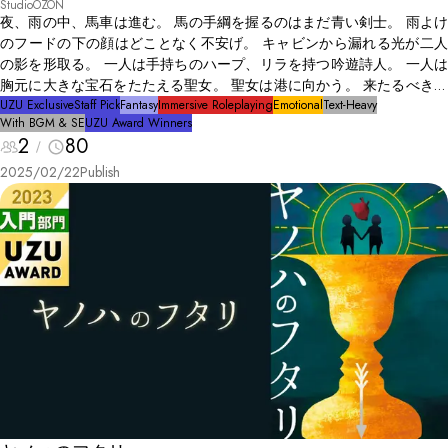
StudioOZON
夜、雨の中、馬車は進む。 馬の手綱を握るのはまだ青い剣士。 雨よけ
のフードの下の顔はどことなく不安げ。 キャビンから漏れる光が二人
の影を形取る。 一人は手持ちのハープ、リラを持つ吟遊詩人。 一人は
胸元に大きな宝石をたたえる聖女。 聖女は港に向かう。 来たるべき決
戦のために。 明日聖女は死する決戦を迎える。 剣士と吟遊詩人は港ま
UZU Exclusive
Staff Pick
Fantasy
Immersive Roleplaying
Emotional
Text-Heavy
With BGM & SE
UZU Award Winners
での護衛。 ほんの些細な一幕に過ぎない、 しかし剣士と吟遊詩人にと
2
80
っては 大きな決断と離別の物語。 旅路の先に待つ終わりが、 誰にも知
られることなく、 静かに始まろうとしていた。 馬車の影は夜に溶けて
2025/02/22
Publish
いく。 雨はただ静かに大地を叩く。 三人の行く末を歌う遠い旋律。