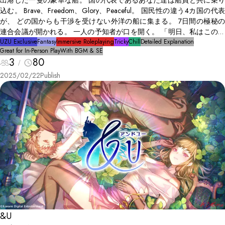
出港した一隻の豪華な船。 国の代表であるあなた達は船員と共に乗り
込む。 Brave、Freedom、Glory、Peaceful。 国民性の違う4カ国の代表
が、 どの国からも干渉を受けない外洋の船に集まる。 7日間の極秘の
連合会議が開かれる。 一人の予知者が口を開く。 「明日、私はこの中
の3名に殺されるようです」 「どこで、誰が、どうやって、私を殺害し
UZU Exclusive
Fantasy
Immersive Roleplaying
Tricky
Chill
Detailed Explanation
Great for In-Person Play
With BGM & SE
たか推察してください」 果たして揺れる波は、あなた達をどのような
3
80
航路に導くのだろうか。
2025/02/22
Publish
&U