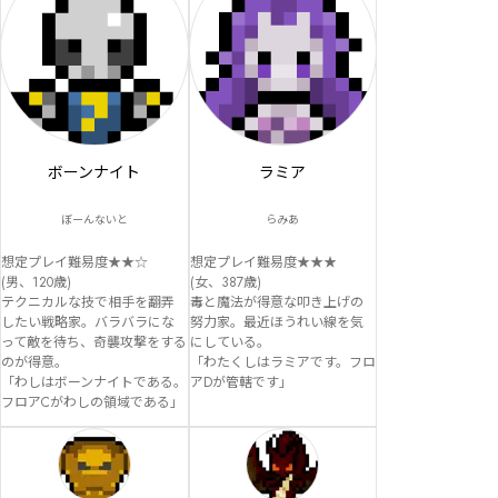
ボーンナイト
ラミア
ぼーんないと
らみあ
想定プレイ難易度★★☆

想定プレイ難易度★★★

(男、120歳)

(女、387歳)

テクニカルな技で相手を翻弄
毒と魔法が得意な叩き上げの
したい戦略家。バラバラにな
努力家。最近ほうれい線を気
って敵を待ち、奇襲攻撃をする
にしている。

のが得意。

「わたくしはラミアです。フロ
「わしはボーンナイトである。
アDが管轄です」
フロアCがわしの領域である」