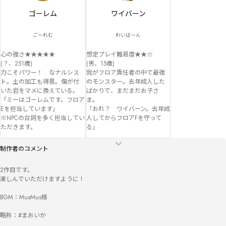
ゴーレム
ワイバーン
ごーれむ
わいばーん
心の強さ★★★★★

想定プレイ難易度★★☆

(？、251歳)

(男、15歳)

力こそパワー！　なナルシス
我がフロア責任者の中で最強
ト。土の加工も得意。傷が付
のモンスター。去年成人した
いた岩をマメに換えている。

ばかりで、まだまだお子さ
「ミーはゴーレムです。フロア
ま。

Eを担当しています」

「おれ？　ワイバーン。去年成
※NPCの台詞を多く担当してい
人してからフロアFを守って
ただきます。
る」
制作者のコメント
2作目です。

楽しんでいただけますように！

BGM：MusMus様

略称：#まおいか
