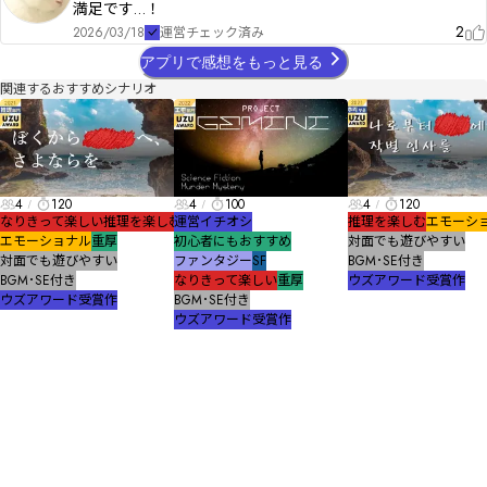
満足です…！
2
2026/03/18
運営チェック済み
アプリで感想をもっと見る
関連するおすすめシナリオ
4
120
4
100
4
120
なりきって楽しい
推理を楽しむ
運営イチオシ
推理を楽しむ
エモーシ
エモーショナル
重厚
初心者にもおすすめ
対面でも遊びやすい
対面でも遊びやすい
ファンタジー
SF
BGM･SE付き
BGM･SE付き
なりきって楽しい
重厚
ウズアワード受賞作
ウズアワード受賞作
BGM･SE付き
ウズアワード受賞作