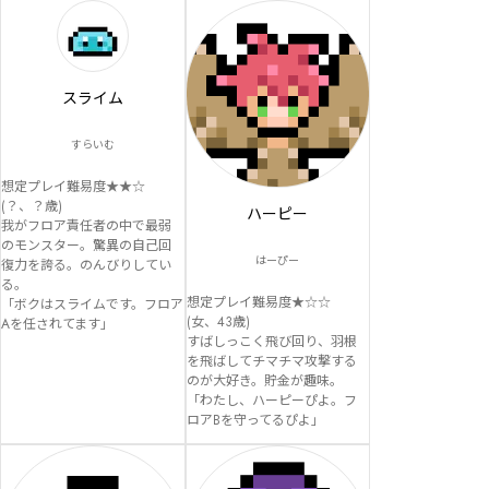
スライム
すらいむ
想定プレイ難易度★★☆

(？、？歳)

ハーピー
我がフロア責任者の中で最弱
のモンスター。驚異の自己回
はーぴー
復力を誇る。のんびりしてい
る。

想定プレイ難易度★☆☆

「ボクはスライムです。フロア
(女、43歳)

Aを任されてます」
すばしっこく飛び回り、羽根
を飛ばしてチマチマ攻撃する
のが大好き。貯金が趣味。

「わたし、ハーピーぴよ。フ
ロアBを守ってるぴよ」