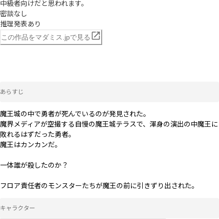
中級者向けだと思われます。

密談なし

推理発表あり
この作品をマダミス.jpで見る
あらすじ
魔王城の中で勇者が死んでいるのが発見された。

魔界メディアが空撮する自慢の魔王城テラスで、渾身の演出の中魔王に
敗れるはずだった勇者。

魔王はカンカンだ。

一体誰が殺したのか？

フロア責任者のモンスターたちが魔王の前に引きずり出された。
キャラクター