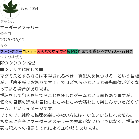
もみじ064
ジャンル
マーダーミステリー
公開日
2025/06/12
タグ
ファンタジー
コメディ
みんなでワイワイ
気軽に
対面でも遊びやすい
BGM･SE付き
シナリオ傾向
RP＞＞＞＞＞推理

■シナリオに関して■

マダミスとするならば重視されるべき「真犯人を見つける」という目標
が、「魔王様はお怒りです！」ではどちらかというと優先順位が低くな
っている場合があります。

推理をして犯人を当てることを楽しむゲームという面もありますが、
個々の目標の達成を目指しわちゃわちゃ会話をして楽しんでいただくゲ
ーム、というイメージです。

ですので、純粋に推理を楽しみたい方には向かないかもしれません。

ちなみに完全にマーダーミステリーの要素がないわけではなく、推理発
表も犯人への投票もそれによるED分岐もあります。
