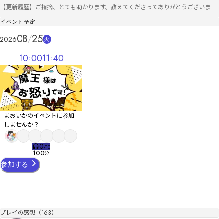
【更新履歴】ご指摘、とても助かります。教えてくださってありがとうございま
す！

イベント予定
2025/06/14(土)　シナリオのわかりにくい部分を修正、SEの音量を少し大きくしま
した。レポートの情報から、プレイ時間を修正しました。

08
25
2026
火
2025/06/16(月)　お問い合わせいただいた内容を元に、修正いたしました。

2025/09/23(火)　ご指摘により時系列矛盾が見つかりましたので、修正しました。

10
00
11
40
2025/10/19(日)　ご指摘により修正点が見つかりましたので、修正しました。

2026/05/28(木)　ゲームを混乱させていた一部情報を修正しました。

2026/07/20(月)　推理発表フェーズを改修し、開始時に鐘の音が鳴るようにしまし
た。またPCの画像を表示させて、誰の順番かわかりやすくしました。
まおいかのイベントに参加
しませんか？
0
/
10
100
分
参加する
プレイの感想（163）