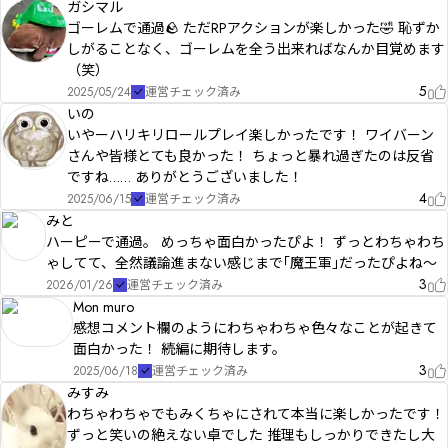
ガシマル
ゴーレムで通過🪨 ただRPアクションが楽しかった🤣 恥ずか
しがることなく、ゴーレムを全う出来ればなんか目覚めます
（笑）
5
2025/05/24
運営チェック済み
いの
いやーハリキリロールプレイ楽しかったです！ ワイバーン
さんや皆様とても良かった！ ちょっと暴れ過ぎたのは反省
ですね…… ありがとうございました！
4
2025/06/15
運営チェック済み
みと
ハーピーで通過。 めっちゃ面白かったぴよ！ ずっとわちゃわち
ゃしてて、全然議論進まない感じまで｢魔王軍｣だったぴよね〜
3
2026/01/26
運営チェック済み
Mon muro
感想コメント欄のようにわちゃわちゃ色々なことが起きて
面白かった！ 続編に期待します。
3
2025/06/18
運営チェック済み
みすみ
わちゃわちゃでもみくちゃにされて本当に楽しかったです！
ずっと笑いの絶えない卓でした 推理もしっかりできたし大