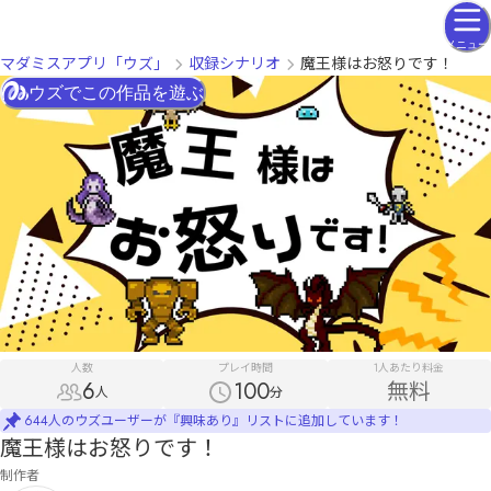
メニュー
マダミスアプリ「ウズ」
収録シナリオ
魔王様はお怒りです！
ウズでこの作品を遊ぶ
人数
プレイ時間
1人あたり料金
6
100
無料
人
分
644人のウズユーザーが『興味あり』リストに追加しています！
魔王様はお怒りです！
制作者