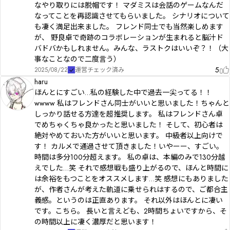
なやり取りには脱帽です！ マダミスは会話のゲームなんだ
なってことを再認識させてもらいました。 シナリオについて
も凄く満足出来ました。 フレンド同士でも当然楽しめます
が、 野良卓で奇跡のコラボレーションが生まれると脳汁ド
バドバかもしれません。みんな、ラストクはいいぞ？！（大
事なことなので二度言う）
5
2025/08/22
運営チェック済み
haru
ほんとにすごい…私の経験した中で過去一尖ってる！！
wwww 私はフレンドさん同士がいいと思いました！ちゃんと
しっかり話せる方達を超推奨します。 私はフレンドさん卓
でめちゃくちゃ良かったと思いました！ そして、初心者は
絶対やめておいた方がいいと思います。 中級者以上向けで
す！ カルメで通過させて頂きました！いやーー、すごい。
時間は多分100分超えます。 私の卓は、本編のみで130分越
えでした…笑 それで感想戦も盛り上がるので、ほんと時間に
は余裕をもつことをオススメします…笑 感想にもありました
が、作者さんが考えた軌道に乗せられはするので、ご都合主
義感。というのは正直あります。 それ以外はほんとに凄い
です。こちら。 長いと言えども、2時間ちょいですから、そ
の時間以上に凄く濃厚だと思います！