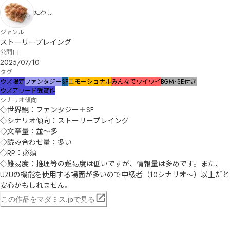
たわし
ジャンル
ストーリープレイング
公開日
2025/07/10
タグ
ウズ限定
ファンタジー
SF
エモーショナル
みんなでワイワイ
BGM･SE付き
ウズアワード受賞作
シナリオ傾向
◇世界観：ファンタジー＋SF

◇シナリオ傾向：ストーリープレイング

◇文章量：並〜多

◇読み合わせ量：多い

◇RP：必須

◇難易度：推理等の難易度は低いですが、情報量は多めです。また、
UZUの機能を使用する場面が多いので中級者（10シナリオ〜）以上だと
安心かもしれません。
この作品をマダミス.jpで見る