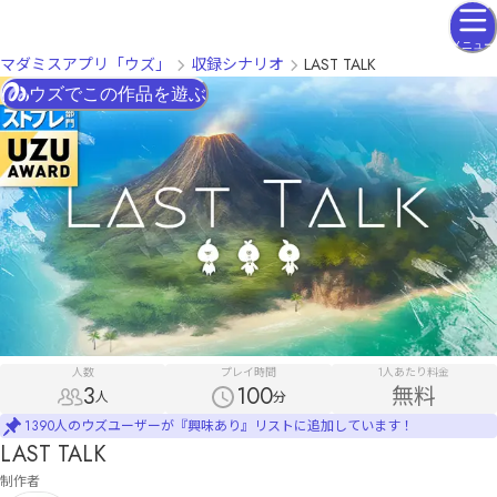
メニュー
マダミスアプリ「ウズ」
収録シナリオ
LAST TALK
ウズでこの作品を遊ぶ
人数
プレイ時間
1人あたり料金
3
100
無料
人
分
1390人のウズユーザーが『興味あり』リストに追加しています！
LAST TALK
制作者