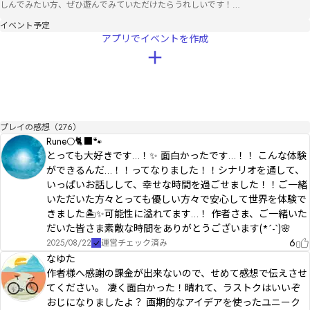
しんでみたい方、ぜひ遊んでみていただけたらうれしいです！

イベント予定
【スペシャルサンクス】

アプリでイベントを作成
テスプにご協力いただいたみなさま！

システム＆専門知識で相談にのってくださったヘリオスさん！

【クレジット】

◯BGM

・魔王魂

https://maou.audio/

プレイの感想（276）
Rune🌕🐈‍⬛🐾
・DOVA-SYNDROME

https://dova-s.jp/

とっても大好きです…！✨ 面白かったです…！！ こんな体験
ができるんだ…！！ってなりました！！シナリオを通して、
◯エンディング

いっぱいお話しして、幸せな時間を過ごせました！！ご一緒
・『ハレルヤ・ネットワーク』／龍崎一さま

いただいた方々とっても優しい方々で安心して世界を体験で
きました🏝️✨可能性に溢れてます…！ 作者さま、ご一緒いた
◯画像

だいた皆さま素敵な時間をありがとうございます(*´-`)🌸
・photoAC

https://www.photo-ac.com/

6
2025/08/22
運営チェック済み
なゆた
【制作者の辛味レビュー（制作者比）】

作者様へ感謝の課金が出来ないので、せめて感想で伝えさせ
甘い ☆★☆☆☆ 辛い

てください。 凄く面白かった！晴れて、ラストクはいいぞ
クセ強めの甘口シナリオです
おじになりましたよ？ 画期的なアイデアを使ったユニーク