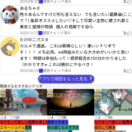
5
2025/08/22
運営チェック済み
あるちゃそ
色々あるんですけど何も言えない…でも言いたい葛藤😭(ここ
で？) 是非オススメしたい♡そして可愛い生物に癒され愛と
勇気と冒険の物語…個人の見解です😆💦
3
2025/12/17
運営チェック済み
たけのこパスタ
カルメで通過。 これは素晴らしい！凄いシナリオで
す！！！ メモ必須。A4用紙みたいな大きめがいいかと思い
ます！ 時間は余裕もって！感想戦含め150分かかりました
（かかりすぎw これは絶対にやるべき！
3
2025/08/23
運営チェック済み
アプリで感想をもっと見る
関連するおすすめシナリオ
4
120
4
100
2
90
なりきって楽しい
推理を楽しむ
運営イチオシ
なりきって楽しい
推理
エモーショナル
重厚
初心者にもおすすめ
協力して解決