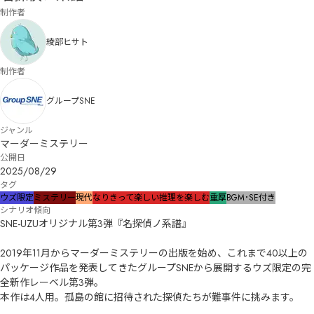
制作者
綾部ヒサト
制作者
グループSNE
ジャンル
マーダーミステリー
公開日
2025/08/29
タグ
ウズ限定
ミステリー
現代
なりきって楽しい
推理を楽しむ
重厚
BGM･SE付き
シナリオ傾向
SNE-UZUオリジナル第3弾『名探偵ノ系譜』

2019年11月からマーダーミステリーの出版を始め、これまで40以上の
パッケージ作品を発表してきたグループSNEから展開するウズ限定の完
全新作レーベル第3弾。

本作は4人用。孤島の館に招待された探偵たちが難事件に挑みます。
