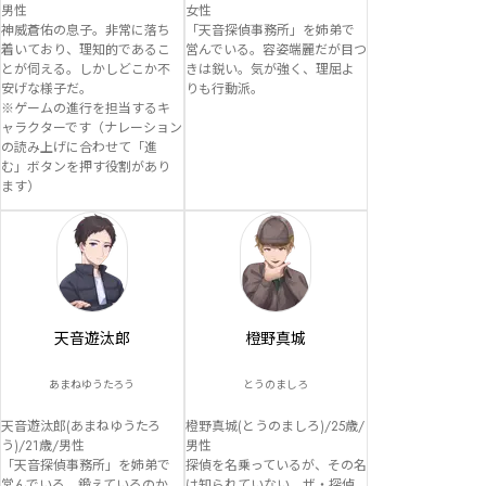
男性

女性

神威蒼佑の息子。非常に落ち
「天音探偵事務所」を姉弟で
着いており、理知的であるこ
営んでいる。容姿端麗だが目つ
とが伺える。しかしどこか不
きは鋭い。気が強く、理屈よ
安げな様子だ。

りも行動派。
※ゲームの進行を担当するキ
ャラクターです（ナレーション
の読み上げに合わせて「進
む」ボタンを押す役割があり
ます）
天音遊汰郎
橙野真城
あまねゆうたろう
とうのましろ
天音遊汰郎(あまねゆうたろ
橙野真城(とうのましろ)/25歳/
う)/21歳/男性

男性

「天音探偵事務所」を姉弟で
探偵を名乗っているが、その名
営んでいる。鍛えているのか、
は知られていない。ザ・探偵