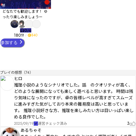
どなたでも歓迎します！ ゆ
ったり楽しみましょうー
0
/
10
180
840
分
参加する
プレイの感想（74）
ヒロ
推理小説のようなシナリオでした。話 のクオリティが高く、
どのような展開になっても楽しく遊べると思います。 時間は残
り気味になったのですが、卓の皆様レベルが高すぎてスムーズ
に進みすぎた気がしており本来の難易度は高いと思っていま
す。 推理小説好きな方、推理を楽しみたい方は目いっぱい楽し
める良作でした。
3
2025/09/19
運営チェック済み
あるちゃそ