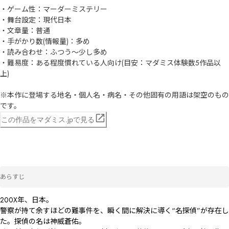
・ゲーム性：マーダーミステリー

・舞台設定：現代日本

・文章量：普通

・手がかり数(情報量)：多め

・読み合わせ：ふつう～少し多め

・難易度：ある程度慣れている人向け(目安：マダミス体験数5作品以
上)

※本作に登場する地名・個人名・病名・その他固有の用語は架空のもの
です。
この作品をマダミス.jpで見る
あらすじ
200X年、日本。

警察が持て余すほどの難事件を、瞬く間に解決に導く“名探偵”が存在し
た。探偵の名は神威蒼佑。
