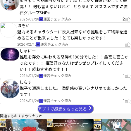
めちゃくちゃ面白かったです🤤 とにかく推理が楽しくて最
高！！ 何も言えないけれど…とりあえず オススメです💕流
石グループSNE✨️
2
2026/03/28
運営チェック済み
ほそか
魅力あるキャラクターに没入出来ながら推理をして物語を進
めることが出来ました！とても楽しかったです！
1
2026/02/15
運営チェック済み
しゅにー
推理を存分に味わえる怒涛の180分でした！！最高に面白か
ったです！！ 推理好きな方はぜひぜひプレイしてくださ
い！！超おすすめです！！
1
2026/01/26
運営チェック済み
しらす
悦子で通過しました。 満足感の高いシナリオで楽しかった
です！
1
2026/01/26
運営チェック済み
アプリで感想をもっと見る
関連するおすすめシナリオ