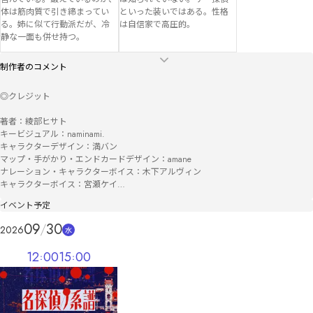
体は筋肉質で引き締まってい
といった装いではある。性格
る。姉に似て行動派だが、冷
は自信家で高圧的。
静な一面も併せ持つ。
制作者のコメント
◎クレジット

著者：綾部ヒサト

キービジュアル：naminami.

キャラクターデザイン：満バン

マップ・手がかり・エンドカードデザイン：amane

ナレーション・キャラクターボイス：木下アルヴィン

キャラクターボイス：宮瀬ケイ

BGM：雲海音楽商店、DOVA-SYNDROME

イベント予定
Ⓒ2025 GroupSNE
09
30
2026
水
12
00
15
00