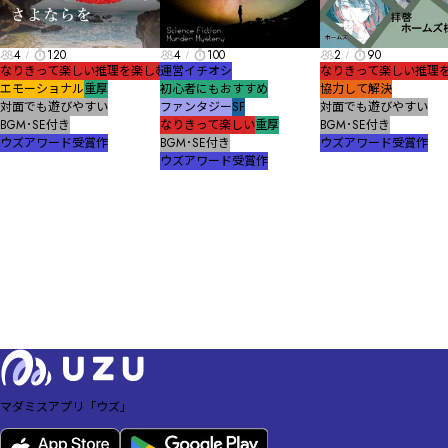
4
120
4
100
2
90
なりきって楽しい
推理を楽しむ
運営イチオシ
なりきって楽しい
推理
エモーショナル
重厚
初心者にもおすすめ
協力して解決
対面でも遊びやすい
ファンタジー
SF
対面でも遊びやすい
BGM･SE付き
なりきって楽しい
重厚
BGM･SE付き
ウズアワード受賞作
BGM･SE付き
ウズアワード受賞作
ウズアワード受賞作
マダミスアプリ「ウズ」