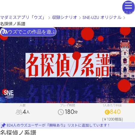
メニュー
マダミスアプリ「ウズ」
収録シナリオ
SNE-UZU オリジナル
名探偵ノ系譜
ウズでこの作品を遊ぶ
人数
プレイ時間
1人あたり料金
4
180
840
人
分
(￥1200相当)
824人のウズユーザーが『興味あり』リストに追加しています！
名探偵ノ系譜