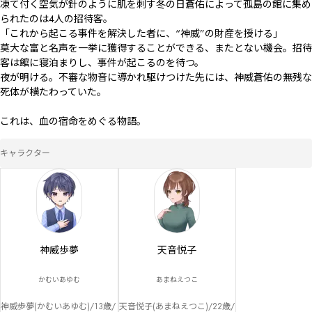
凍て付く空気が針のように肌を刺す冬の日――蒼佑によって孤島の館に集め
られたのは4人の招待客。

「これから起こる事件を解決した者に、“神威”の財産を授ける」

莫大な富と名声を一挙に獲得することができる、またとない機会。招待
客は館に寝泊まりし、事件が起こるのを待つ。

夜が明ける。不審な物音に導かれ駆けつけた先には、神威蒼佑の無残な
死体が横たわっていた。

これは、血の宿命をめぐる物語。
キャラクター
神威歩夢
天音悦子
かむいあゆむ
あまねえつこ
神威歩夢(かむいあゆむ)/13歳/
天音悦子(あまねえつこ)/22歳/