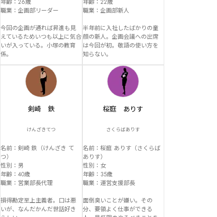
年齢：26歳

年齢：22歳

職業：企画部リーダー

職業：企画部新人

今回の企画が通れば昇進も見
半年前に入社したばかりの童
えているためいつも以上に気合
顔の新人。企画会議への出席
いが入っている。小塚の教育
は今回が初。敬語の使い方を
係。
知らない。
剣崎 鉄
桜庭 ありす
けんざきてつ
さくらばありす
名前：剣崎 鉄（けんざき て
名前：桜庭 ありす（さくらば 
つ）

ありす）

性別：男

性別：女

年齢：40歳

年齢：35歳

職業：営業部長代理

職業：運営支援部長

損得勘定至上主義者。口は悪
面倒臭いことが嫌い。その
いが、なんだかんだ世話好き
分、要領よく仕事ができる