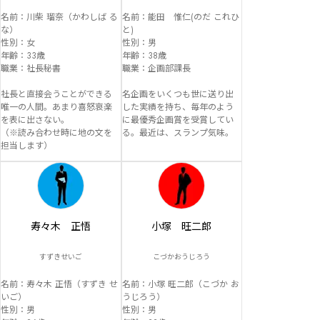
名前：川柴 瑠奈（かわしば る
名前：能田　惟仁(のだ これひ
な）

と)

性別：女

性別：男

年齢：33歳

年齢：38歳

職業：社長秘書

職業：企画部課長

社長と直接会うことができる
名企画をいくつも世に送り出
唯一の人間。あまり喜怒哀楽
した実績を持ち、毎年のよう
を表に出さない。

に最優秀企画賞を受賞してい
（※読み合わせ時に地の文を
る。最近は、スランプ気味。
担当します）
寿々木 正悟
小塚 旺二郎
すずきせいご
こづかおうじろう
名前：寿々木 正悟（すずき せ
名前：小塚 旺二郎（こづか お
いご）

うじろう）

性別：男

性別：男
