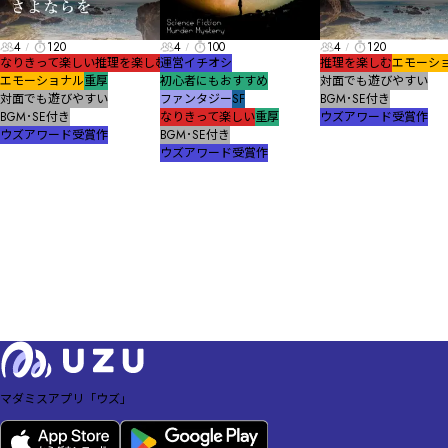
4
120
4
100
4
120
なりきって楽しい
推理を楽しむ
運営イチオシ
推理を楽しむ
エモーシ
エモーショナル
重厚
初心者にもおすすめ
対面でも遊びやすい
対面でも遊びやすい
ファンタジー
SF
BGM･SE付き
BGM･SE付き
なりきって楽しい
重厚
ウズアワード受賞作
ウズアワード受賞作
BGM･SE付き
ウズアワード受賞作
マダミスアプリ「ウズ」