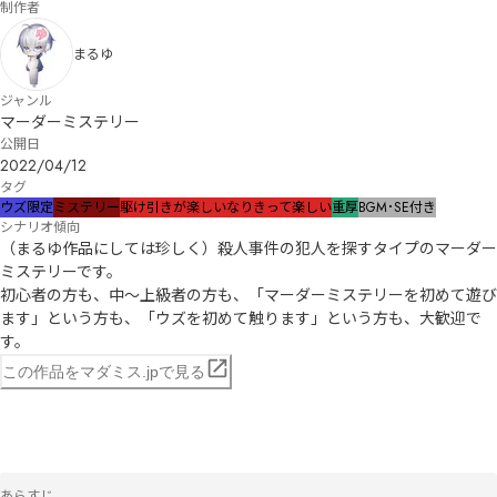
制作者
まるゆ
ジャンル
マーダーミステリー
公開日
2022/04/12
タグ
ウズ限定
ミステリー
駆け引きが楽しい
なりきって楽しい
重厚
BGM･SE付き
シナリオ傾向
（まるゆ作品にしては珍しく）殺人事件の犯人を探すタイプのマーダー
ミステリーです。

初心者の方も、中〜上級者の方も、「マーダーミステリーを初めて遊び
ます」という方も、「ウズを初めて触ります」という方も、大歓迎で
す。
この作品をマダミス.jpで見る
あらすじ