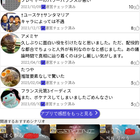
プレイヤーのパワーバランスが悪い
　　テストプレイにご参加いただいた皆様

10
2023/10/09
運営チェック済み
†ユースケ†サンタマリア
●修正履歴

キャラによっては不遇
　2022年10月12日

8
　公開半年を記念して、サムネを一新しました。

2023/12/17
運営チェック済み
　内容に変更はありません。

アメミヤ
久しぶりに面白い役を引けたなと思いました。ただ、配役的
　2023年10月14日

な都合でちょっと人外が有利なのかなと感じました。あの議
　v2版としてリニューアルしました。

論時間で真相に辿り着くのは少し厳しい気がします。
　ストーリーや各自の秘密など内容に大きな変更はありませんが、手がかり機能の
実装や読み合わせシーンの追加など、さらに楽しく遊びやすくなっています。

6
2022/04/15
運営チェック済み
観戦機能もつきましたので、既プレイの方もまたこの物語をお楽しみください。
たつや
推理要素なしで驚いた
5
2025/02/04
運営チェック済み
フランス元第3イーディス
また、ボケナスしてしまいましたごめんなさい
5
2023/05/10
運営チェック済み
アプリで感想をもっと見る
関連するおすすめシナリオ