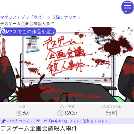
メニュー
マダミスアプリ「ウズ」
収録シナリオ
デスゲーム企画会議殺人事件
ウズでこの作品を遊ぶ
人数
プレイ時間
1人あたり料金
6
120
無料
人
分
2935人のウズユーザーが『興味あり』リストに追加しています！
デスゲーム企画会議殺人事件