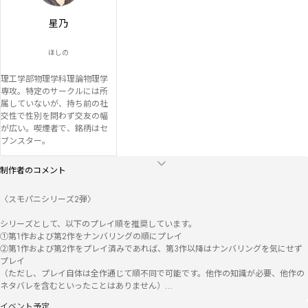
星乃
ほしの
理工学部物理学科理論物理学
専攻。特定のサークルには所
属していないが、持ち前の社
交性で性別を問わず交友の幅
が広い。喫煙者で、銘柄はセ
ブンスター。
制作者のコメント
〈スモパニシリーズ2弾〉

シリーズとして、以下のプレイ順を推奨しています。

①第1作および第2作をナンバリングの順にプレイ

②第1作および第2作をプレイ済みであれば、第3作以降はナンバリングを気にせず
プレイ

（ただし、プレイ自体は全作通じて順不同で可能です。他作の知識が必要、他作の
ネタバレを含むといったことはありません）

イベント予定