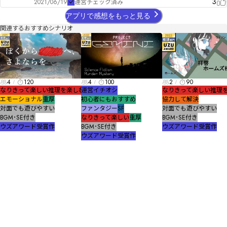
3
2021/06/19
運営チェック済み
アプリで感想をもっと見る
関連するおすすめシナリオ
4
120
4
100
2
90
なりきって楽しい
推理を楽しむ
運営イチオシ
なりきって楽しい
推理
エモーショナル
重厚
初心者にもおすすめ
協力して解決
対面でも遊びやすい
ファンタジー
SF
対面でも遊びやすい
BGM･SE付き
なりきって楽しい
重厚
BGM･SE付き
ウズアワード受賞作
BGM･SE付き
ウズアワード受賞作
ウズアワード受賞作