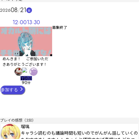
第１作『Smoker’s Panic』

第２作『オカルト研には手を出すな！』

08
21
2026
金
第３作『闇に滴る』

第４作『シガーウォーズ』

12
00
13
30
第4.5作『女には向かない授業』
募集終了
めんきま！ ご参加いただ
きありがとうございます！
0
/
10
90
分
参加する
プレイの感想（350）
瑠璃
キャラシ読むのも議論時間も短いのでがんがん話していくの