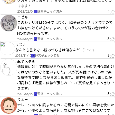
をおすすめします！！ ちゃんと議論すれば真相にたどりつ
けます！
4
2022/02/04
運営チェック済み
コゼキ
このシナリオは90分ではなく、60分弱のシナリオですので
お気をつけください。また、そのうち2/3が読み合わせと
HOの読み込みです。
3
2025/05/28
運営チェック済み
リズナ
なんとも言えない読みづらさは何なんだ…(´･ω･`)
3
2023/11/10
運営チェック済み
🐬ヤスダ🐬
情報量に対して時間が足りない気がしましたので初心者向け
ではないのかなと思いました。 人が死ぬ話ではないので楽
な気持ちでRPしながら楽しめます。 前作も通過しましたが
相変わらず緻密に伏線が張られていて真相を見てすっきりで
きます。
3
2021/05/23
運営チェック済み
りょー
ナレーションに読ませるのに初見で読みにくい漢字を使いた
がる、小説のような時系列、など初心者向きではないです