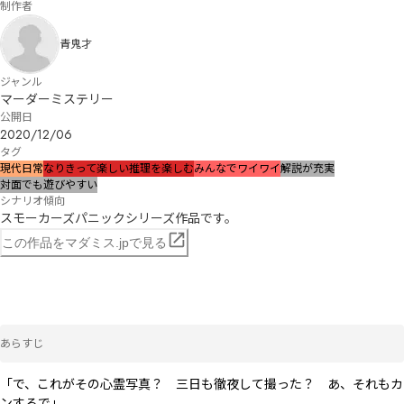
制作者
青鬼才
ジャンル
マーダーミステリー
公開日
2020/12/06
タグ
現代
日常
なりきって楽しい
推理を楽しむ
みんなでワイワイ
解説が充実
対面でも遊びやすい
シナリオ傾向
スモーカーズパニックシリーズ作品です。
この作品をマダミス.jpで見る
あらすじ
「で、これがその心霊写真？　三日も徹夜して撮った？　あ、それもカ
ンするで」
