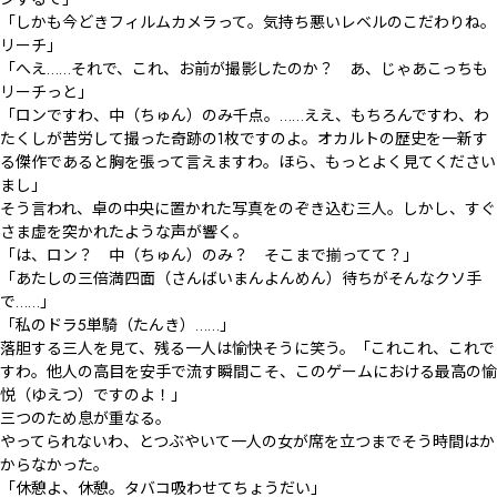
「しかも今どきフィルムカメラって。気持ち悪いレベルのこだわりね。
リーチ」

「へえ……それで、これ、お前が撮影したのか？　あ、じゃあこっちも
リーチっと」

「ロンですわ、中（ちゅん）のみ千点。……ええ、もちろんですわ、わ
たくしが苦労して撮った奇跡の1枚ですのよ。オカルトの歴史を一新す
る傑作であると胸を張って言えますわ。ほら、もっとよく見てください
まし」

そう言われ、卓の中央に置かれた写真をのぞき込む三人。しかし、すぐ
さま虚を突かれたような声が響く。

「は、ロン？　中（ちゅん）のみ？　そこまで揃ってて？」

「あたしの三倍満四面（さんばいまんよんめん）待ちがそんなクソ手
で……」

「私のドラ5単騎（たんき）……」

落胆する三人を見て、残る一人は愉快そうに笑う。「これこれ、これで
すわ。他人の高目を安手で流す瞬間こそ、このゲームにおける最高の愉
悦（ゆえつ）ですのよ！」

三つのため息が重なる。

やってられないわ、とつぶやいて一人の女が席を立つまでそう時間はか
からなかった。

「休憩よ、休憩。タバコ吸わせてちょうだい」
