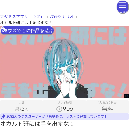
メニュー
マダミスアプリ「ウズ」
収録シナリオ
オカルト研には手を出すな！
ウズでこの作品を遊ぶ
人数
プレイ時間
1人あたり料金
3
90
無料
人
分
2082人のウズユーザーが『興味あり』リストに追加しています！
オカルト研には手を出すな！