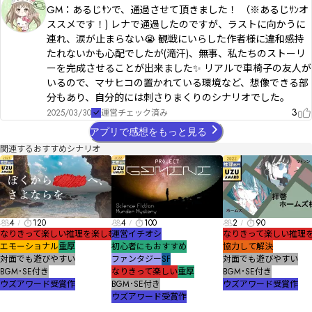
GM：あるじｻﾝで、通過させて頂きました！ （※あるじｻﾝオ
ススメです！) レナで通過したのですが、ラストに向かうに
連れ、涙が止まらない😭 観戦にいらした作者様に違和感持
たれないかも心配でしたが(滝汗)、無事、私たちのストーリ
ーを完成させることが出来ました✨ リアルで車椅子の友人が
いるので、マサヒコの置かれている環境など、想像できる部
分もあり、自分的には刺さりまくりのシナリオでした。
3
2025/03/30
運営チェック済み
アプリで感想をもっと見る
関連するおすすめシナリオ
4
120
4
100
2
90
なりきって楽しい
推理を楽しむ
運営イチオシ
なりきって楽しい
推理
エモーショナル
重厚
初心者にもおすすめ
協力して解決
対面でも遊びやすい
ファンタジー
SF
対面でも遊びやすい
BGM･SE付き
なりきって楽しい
重厚
BGM･SE付き
ウズアワード受賞作
BGM･SE付き
ウズアワード受賞作
ウズアワード受賞作