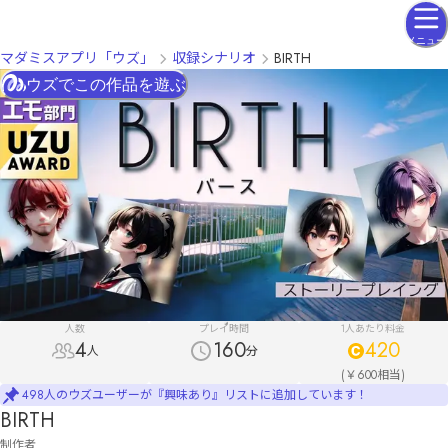
メニュー
マダミスアプリ「ウズ」
収録シナリオ
BIRTH
ウズでこの作品を遊ぶ
人数
プレイ時間
1人あたり料金
4
160
420
人
分
(￥600相当)
498人のウズユーザーが『興味あり』リストに追加しています！
BIRTH
制作者