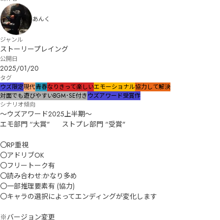
あんく
ジャンル
ストーリープレイング
公開日
2025/01/20
タグ
ウズ限定
現代
青春
なりきって楽しい
エモーショナル
協力して解決
対面でも遊びやすい
BGM･SE付き
ウズアワード受賞作
シナリオ傾向
〜ウズアワード2025上半期〜

エモ部門 “大賞"      ストプレ部門 “受賞"

〇RP重視

〇アドリブOK

〇フリートーク有

〇読み合わせ:かなり多め

〇一部推理要素有 (協力)

〇キャラの選択によってエンディングが変化します

※バージョン変更
