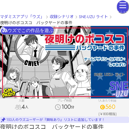
メニュー
マダミスアプリ「ウズ」
収録シナリオ
SNE-UZU ライト
夜明けのボコスコ バックヤードの事件
ウズでこの作品を遊ぶ
人数
プレイ時間
1人あたり料金
4
100
560
人
分
(￥800相当)
153人のウズユーザーが『興味あり』リストに追加しています！
夜明けのボコスコ バックヤードの事件