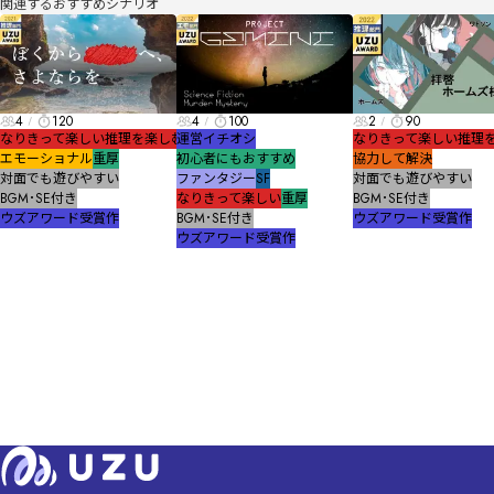
関連するおすすめシナリオ
4
120
4
100
2
90
なりきって楽しい
推理を楽しむ
運営イチオシ
なりきって楽しい
推理
エモーショナル
重厚
初心者にもおすすめ
協力して解決
対面でも遊びやすい
ファンタジー
SF
対面でも遊びやすい
BGM･SE付き
なりきって楽しい
重厚
BGM･SE付き
ウズアワード受賞作
BGM･SE付き
ウズアワード受賞作
ウズアワード受賞作