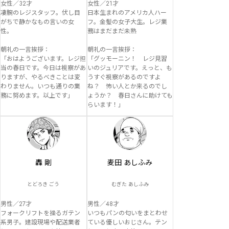
女性／32才

女性／21才

凄腕のレジスタッフ。伏し目
日本生まれのアメリカ人ハー
がちで静かなもの言いの女
フ。金髪の女子大生。レジ業
性。

務はまだまだ未熟

朝礼の一言挨拶：

朝礼の一言挨拶：

「おはようございます。レジ担
「グッモーニン！　レジ見習
当の春日です。今日は視察があ
いのジュリアです。えっと、も
りますが、やるべきことは変
うすぐ視察があるのですよ
わりません。いつも通りの業
ね？　怖い人とか来るのでし
務に努めます。以上です」
ょうか？　春日さんに助けても
らいます！」
轟 剛
麦田 あしふみ
とどろき ごう
むぎた あしふみ
男性／27才

男性／48才

フォークリフトを操るガテン
いつもパンの匂いをまとわせ
系男子。建設現場や配送業者
ている優しいおじさん。テン