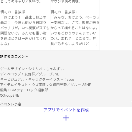
としてのキャリアを持つ。

ヤワンヤ店の古株。

朝礼の一言挨拶

朝礼の一言挨拶：

「おはよう！　品出し担当の
「みんな、おはよう。ベーカリ
轟だ！　今日も朝から段取り
ー麦田だよ。さて、視察が来る
バッチリだ。いつ視察が来ても
からって構えることはないよ。
問題ないぞ。みんなも重い物
いつもどおりのまんまでいい
を運ぶときは一声かけてくれ
のさ。あれ？　ところで、店
よな」
長がみえないようだけど……」
制作者のコメント
ゲームデザイン・シナリオ：しゃみずい

ディベロップ：友野詳／グループSNE

キービジュアル・キャラクターイラスト：coco

アイテムイラスト・ウズ実装：久保田光毅／グループSNE

編集：GMウォーロック編集部

©GroupSNE
イベント予定
アプリでイベントを作成