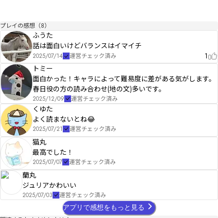
プレイの感想（8）
ふうた
話は面白いけどバランスはイマイチ
1
2025/07/14
運営チェック済み
トミー
面白かった！キャラによって難易度に差がある気がします。
春日役の方の読み合わせ(地の文)多いです。
2025/12/09
運営チェック済み
くゆた
よく読まないとね😂
2025/07/21
運営チェック済み
猫丸
最高でした！
2025/07/07
運営チェック済み
蘭丸
ジュリアかわいい
2025/07/03
運営チェック済み
アプリで感想をもっと見る