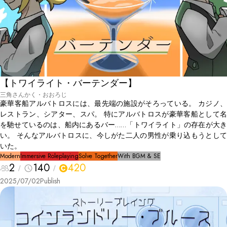
【トワイライト・バーテンダー】
三角さんかく・おおろじ
豪華客船アルバトロスには、最先端の施設がそろっている。 カジノ、
レストラン、シアター、スパ。 特にアルバトロスが豪華客船として名
を馳せているのは、船内にあるバー……「トワイライト」の存在が大き
い。 そんなアルバトロスに、今しがた二人の男性が乗り込もうとして
いた。
Modern
Immersive Roleplaying
Solve Together
With BGM & SE
2
140
420
2025/07/02
Publish