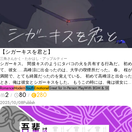
【シガーキスを君と】
三角さんかく・たかはし・アップルティー
シガーキス。 間接キスのようにタバコの火を共有する行為だ。 初め
て、彼女……高峰涼に出会ったのは、大学の喫煙所だった。 春。 桜が
満開で、とても綺麗だったのを覚えている。 初めて高峰涼と出会った
とき、俺は彼女とシガーキスをした。 もうこの時には、俺は彼女に恋
をしていたのだと思う。
Romance
Modern
Youth
Emotional
Great for In-Person Play
With BGM & SE
2
80
280
2025/10/08
Publish