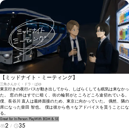
【ミッドナイト・ミーティング】
三角さんかく・ドラ・ぱゆ
東京行きの夜行バスが動き出してから、しばらくしても眠気は来なかっ
た。 窓の外はすでに暗く、街の輪郭がところどころ途切れている。
僕、長谷川 直人は最終面接のため、東京に向かっていた。 偶然、隣の
席になった柴田 智也。 僕は彼から色々なアドバイスを貰うことにな
る。
Great for In-Person Play
With BGM & SE
2
35