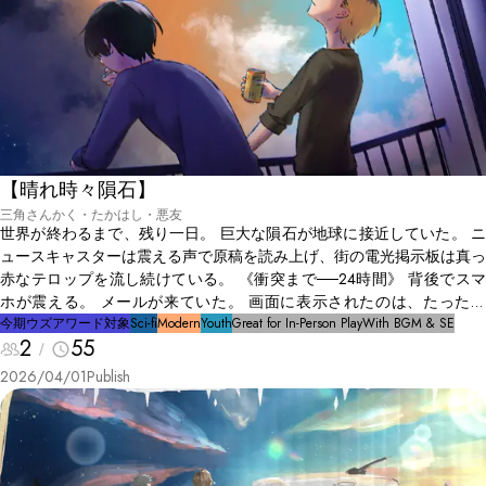
【晴れ時々隕石】
三角さんかく・たかはし・悪友
世界が終わるまで、残り一日。 巨大な隕石が地球に接近していた。 ニ
ュースキャスターは震える声で原稿を読み上げ、街の電光掲示板は真っ
赤なテロップを流し続けている。 《衝突まで──24時間》 背後でスマ
ホが震える。 メールが来ていた。 画面に表示されたのは、たった一
行。 『会えないか？』 差出人は、親友の青山 和幸(あおやま かずゆき)
今期ウズアワード対象
Sci-fi
Modern
Youth
Great for In-Person Play
With BGM & SE
2
55
からだった。
2026/04/01
Publish