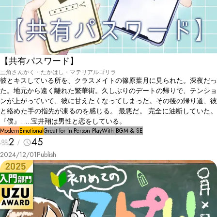
【共有パスワード】
三角さんかく・たかはし・マテリアルゴリラ
彼とキスしている所を、クラスメイトの篠原葉月に見られた。深夜だっ
た。地元から遠く離れた繁華街。久しぶりのデートの帰りで、テンショ
ンが上がっていて、彼に甘えたくなってしまった。その後の帰り道、彼
と絡めた手の指先が凍るのを感じる。 最悪だ。 完全に油断していた。
『僕』……宝井翔は男性と恋をしている。
Modern
Emotional
Great for In-Person Play
With BGM & SE
2
45
2024/12/01
Publish