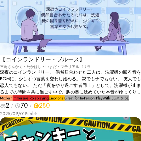
【コインランドリー・ブルース】
三角さんかく・たかはし・いまだ・マテリアルゴリラ
深夜のコインランドリー。 偶然居合わせた二人は、洗濯機の回る音を
BGMに、少しずつ言葉を交わし始める。 親でも子でもない。 友人でも
恋人でもない。 ただ「夜をやり過ごす者同士」として、洗濯機が止ま
るまでの時間を共に過ごす中で、胸の奥に沈めていた本音がゆっくりと
顔を出していく。 これは繋がらないはずだった二つの孤独が、ほんの
Modern
Immersive Roleplaying
Emotional
Great for In-Person Play
With BGM & SE
2
70
280
わずかに重なった夜の物語。
2025/09/01
Publish