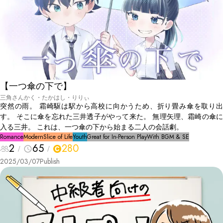
【一つ傘の下で】
三角さんかく・たかはし・りりぃ
突然の雨。 霜崎駆は駅から高校に向かうため、折り畳み傘を取り出
す。 そこに傘を忘れた三井透子がやって来た。 無理矢理、霜崎の傘に
入る三井。 これは、一つ傘の下から始まる二人の会話劇。
Romance
Modern
Slice of Life
Youth
Great for In-Person Play
With BGM & SE
2
65
280
2025/03/07
Publish