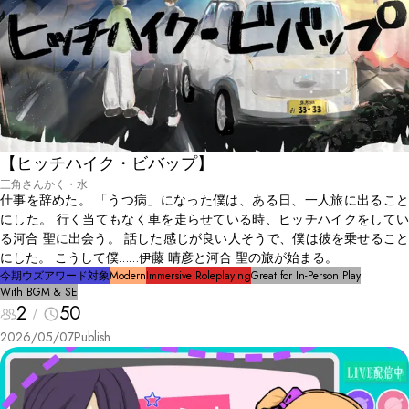
【ヒッチハイク・ビバップ】
三角さんかく・水
仕事を辞めた。 「うつ病」になった僕は、ある日、一人旅に出ること
にした。 行く当てもなく車を走らせている時、ヒッチハイクをしてい
る河合 聖に出会う。 話した感じが良い人そうで、僕は彼を乗せること
にした。 こうして僕……伊藤 晴彦と河合 聖の旅が始まる。
今期ウズアワード対象
Modern
Immersive Roleplaying
Great for In-Person Play
With BGM & SE
2
50
2026/05/07
Publish