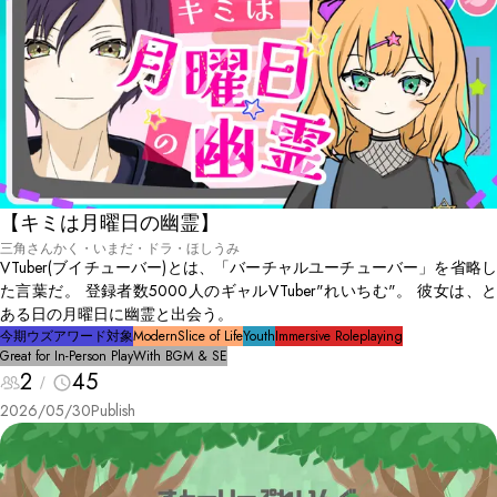
【キミは月曜日の幽霊】
三角さんかく・いまだ・ドラ・ほしうみ
VTuber(ブイチューバー)とは、「バーチャルユーチューバー」を省略し
た言葉だ。 登録者数5000人のギャルVTuber"れいちむ"。 彼女は、と
ある日の月曜日に幽霊と出会う。
今期ウズアワード対象
Modern
Slice of Life
Youth
Immersive Roleplaying
Great for In-Person Play
With BGM & SE
2
45
2026/05/30
Publish