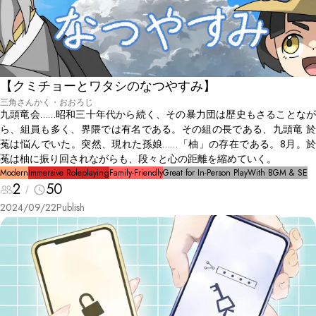
【クミチョーとワタシのなつやすみ】
三角さんかく・おおろじ
九頭竜会……昭和三十年代から続く、その暴力団は歴史もさることなが
ら、組員も多く、界隈では有名である。その組の長である、九頭竜 於
菟は悩んでいた。突然、現れた孫娘……「柚」の存在である。8月。於
菟は柚に振り回されながらも、段々と心の距離を縮めていく。
Modern
Immersive Roleplaying
Family-Friendly
Great for In-Person Play
With BGM & SE
2
50
2024/09/22
Publish