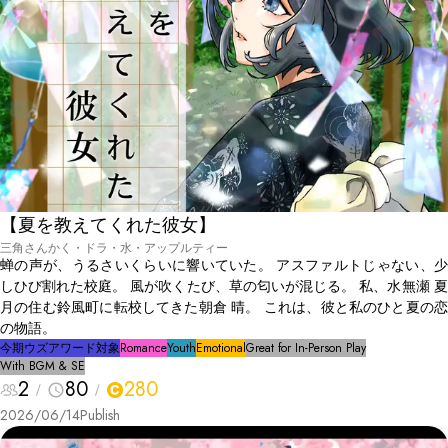
【夏を教えてくれた彼女】
三角さんかく・ドラ・水・アップルティー
蝉の声が、うるさいくらいに響いていた。 アスファルトじゃない、少
しひび割れた校庭。 風が吹くたび、草の匂いが混じる。 私、水無瀬 夏
月の住む鈴風町に転校してきた朝倉 晴。 これは、彼と私のひと夏の恋
の物語。
今期ウズアワード対象
Romance
Youth
Emotional
Great for In-Person Play
With BGM & SE
2
80
280
2026/06/14
Publish