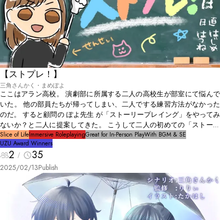
【ストプレ！】
三角さんかく・まめぽよ
ここはアラン高校。 演劇部に所属する二人の高校生が部室にて悩んで
いた。 他の部員たちが帰ってしまい、二人でする練習方法がなかった
のだ。 すると顧問の ぽよ先生 が「ストーリープレイング」をやってみ
ないか？と二人に提案してきた。 こうして二人の初めての「ストーリ
ープレイング」が始まる。
Slice of Life
Immersive Roleplaying
Great for In-Person Play
With BGM & SE
UZU Award Winners
2
35
2025/02/13
Publish