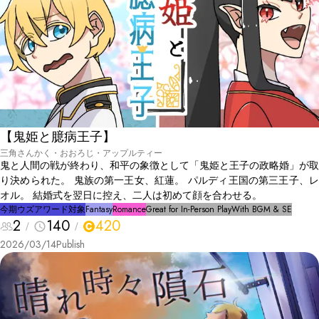
【鬼姫と臆病王子】
三角さんかく・おおろじ・アップルティー
鬼と人間の戦が終わり、和平の象徴として「鬼姫と王子の政略婚」が取
り決められた。 鬼族の第一王女、紅蓮。 パルディ王国の第三王子、レ
オル。 結婚式を翌日に控え、二人は初めて顔を合わせる。
今期ウズアワード対象
Fantasy
Romance
Great for In-Person Play
With BGM & SE
2
140
420
2026/03/14
Publish