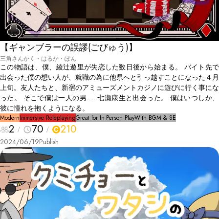
【ギャンブラーの誤謬(ごびゅう)】
三角さんかく・はるか・ぽん
この物語は、僕、綾辻遊里が失恋した数日後から始まる。 バイト先で
出会った僕の想い人が、就職の為に他県へと引っ越すことになった４月
上旬。友人たちと、新宿のアミューズメントカジノに遊びに行く事にな
った。 そこで僕は一人の男……七瀬康生と出会った。 僕はいつしか、
彼に憧れを抱くようになる。
Modern
Immersive Roleplaying
Great for In-Person Play
With BGM & SE
2
70
210
2024/06/19
Publish