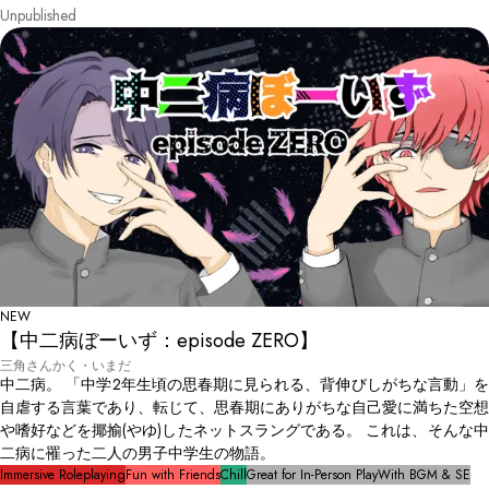
Unpublished
NEW
【中二病ぼーいず：episode ZERO】
三角さんかく・いまだ
中二病。 「中学2年生頃の思春期に見られる、背伸びしがちな言動」を
自虐する言葉であり、転じて、思春期にありがちな自己愛に満ちた空想
や嗜好などを揶揄(やゆ)したネットスラングである。 これは、そんな中
二病に罹った二人の男子中学生の物語。
Immersive Roleplaying
Fun with Friends
Chill
Great for In-Person Play
With BGM & SE