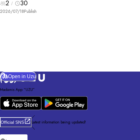
2
30
2026/07/18
Publish
Open in Uzu
Madamis App “UZU”
／
Latest information being updated!
Official SNS
＼