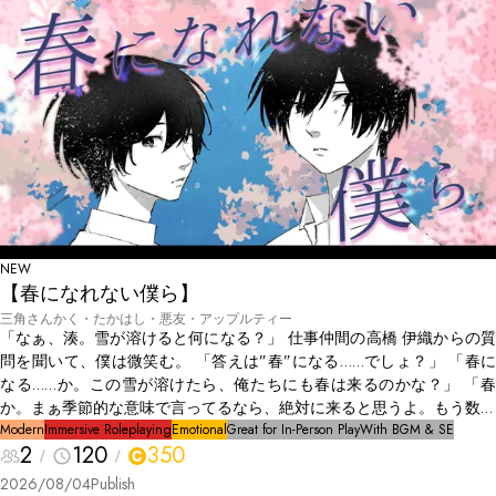
NEW
【春になれない僕ら】
三角さんかく・たかはし・悪友・アップルティー
「なぁ、湊。雪が溶けると何になる？」 仕事仲間の高橋 伊織からの質
問を聞いて、僕は微笑む。 「答えは”春”になる……でしょ？」 「春に
なる……か。この雪が溶けたら、俺たちにも春は来るのかな？」 「春
か。まぁ季節的な意味で言ってるなら、絶対に来ると思うよ。もう数週
間もすれば、暖かくなるだろうし、桜も咲く」 「違う意味だってこと
Modern
Immersive Roleplaying
Emotional
Great for In-Person Play
With BGM & SE
2
120
350
くらい分かってるだろ？」 僕らに春は来ない。 僕らは「春を売る人」
だから。
2026/08/04
Publish