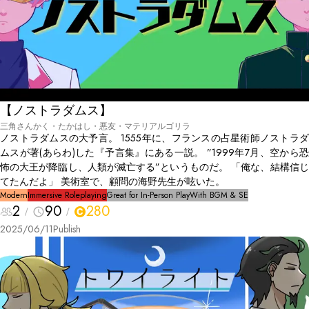
【ノストラダムス】
三角さんかく・たかはし・悪友・マテリアルゴリラ
ノストラダムスの大予言。 1555年に、フランスの占星術師ノストラダ
ムスが著(あらわ)した『予言集』にある一説。 ”1999年7月、空から恐
怖の大王が降臨し、人類が滅亡する”というものだ。 「俺な、結構信じ
てたんだよ」 美術室で、顧問の海野先生が呟いた。
Modern
Immersive Roleplaying
Great for In-Person Play
With BGM & SE
2
90
280
2025/06/11
Publish