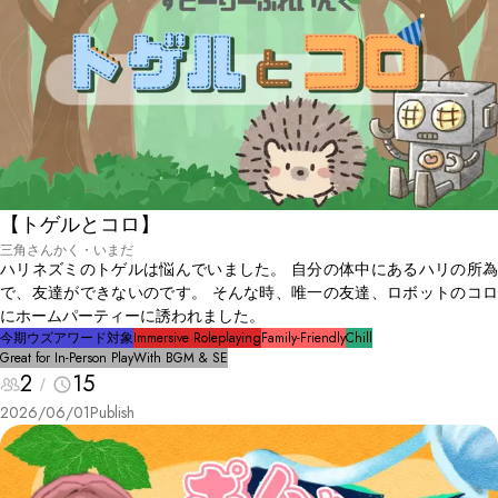
【トゲルとコロ】
三角さんかく・いまだ
ハリネズミのトゲルは悩んでいました。 自分の体中にあるハリの所為
で、友達ができないのです。 そんな時、唯一の友達、ロボットのコロ
にホームパーティーに誘われました。
今期ウズアワード対象
Immersive Roleplaying
Family-Friendly
Chill
Great for In-Person Play
With BGM & SE
2
15
2026/06/01
Publish