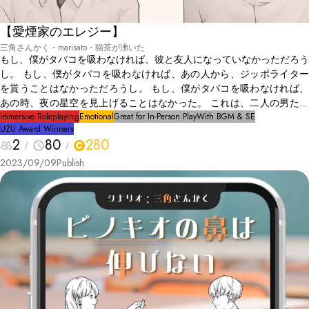
【愛煙家のエレジー】
三角さんかく・marisato・猫茶が沸いた
もし、僕がタバコを吸わなければ、彼と友人になっていなかっただろう
し。 もし、僕がタバコを吸わなければ、あの人から、ジッポライター
を貰うことはなかっただろうし。 もし、僕がタバコを吸わなければ、
あの時、夜の星空を見上げることはなかった。 これは、二人の男たち
が紡ぐ、友情の物語。
Immersive Roleplaying
Emotional
Great for In-Person Play
With BGM & SE
UZU Award Winners
2
80
280
2023/09/09
Publish