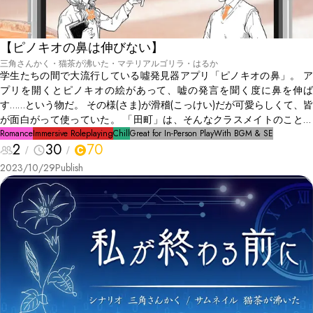
【ピノキオの鼻は伸びない】
三角さんかく・猫茶が沸いた・マテリアルゴリラ・はるか
学生たちの間で大流行している噓発見器アプリ「ピノキオの鼻」。 ア
プリを開くとピノキオの絵があって、嘘の発言を聞く度に鼻を伸ば
す……という物だ。 その様(さま)が滑稽(こっけい)だが可愛らしくて、皆
が面白がって使っていた。 「田町」は、そんなクラスメイトのことを
馬鹿だと思っている。 「倉田」もそんな「田町」の意見に賛同してい
Romance
Immersive Roleplaying
Chill
Great for In-Person Play
With BGM & SE
2
30
70
た。 しかし、「倉田」の尊敬する心理学者が「ピノキオの鼻」を監修
していると知り……
2023/10/29
Publish