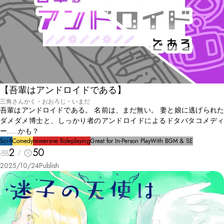
【吾輩はアンドロイドである】
三角さんかく・おおろじ・いまだ
吾輩はアンドロイドである。 名前は、まだ無い。 妻と娘に逃げられた
ダメダメ博士と、しっかり者のアンドロイドによるドタバタコメディ
ー……かも？
Sci-fi
Comedy
Immersive Roleplaying
Great for In-Person Play
With BGM & SE
2
50
2025/10/24
Publish