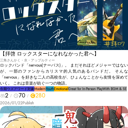
【拝啓 ロックスターになれなかった君へ】
三角さんかく・水・アップルティー
ロックバンド「nervous(ナーバス)」。 まだそれほどメジャーではない
が、一部のファンからカリスマ的人気のあるバンドだ。 そんな
「nervous」を好きな二人の高校生が、ひょんなことから友情を深めて
いく。 これは音楽が紡ぐ一つの物語。
今期ウズアワード対象
Modern
Youth
Emotional
Great for In-Person Play
With BGM & SE
2
70
280
2026/01/22
Publish