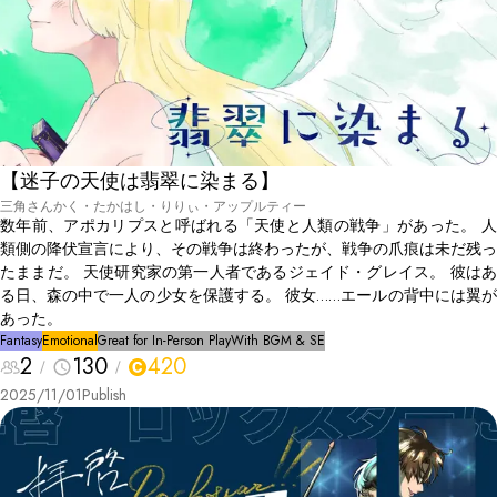
【迷子の天使は翡翠に染まる】
三角さんかく・たかはし・りりぃ・アップルティー
数年前、アポカリプスと呼ばれる「天使と人類の戦争」があった。 人
類側の降伏宣言により、その戦争は終わったが、戦争の爪痕は未だ残っ
たままだ。 天使研究家の第一人者であるジェイド・グレイス。 彼はあ
る日、森の中で一人の少女を保護する。 彼女……エールの背中には翼が
あった。
Fantasy
Emotional
Great for In-Person Play
With BGM & SE
2
130
420
2025/11/01
Publish