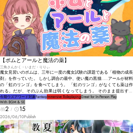
【ポムとアールと魔法の薬】
三角さんかく・いまだ・りりぃ
魔女見習いのポムは、三年に一度の魔女試験の課題である「植物の成長
剤」を作っていた。 しかし調合の最中、使い魔の黒猫……アールが材料
の「虹のリンゴ」を食べてしまう。 「虹のリンゴ」がなくても薬は作
れる。だが、そのぶん効果は弱くなってしまう。 そのまま提出する
か、師匠に正直に話して今回の試験を諦めるか……ポムは思い悩むのだ
今期ウズアワード対象
Fantasy
Immersive Roleplaying
Great for In-Person Play
With BGM & SE
った。
2
15
2026/06/10
Publish