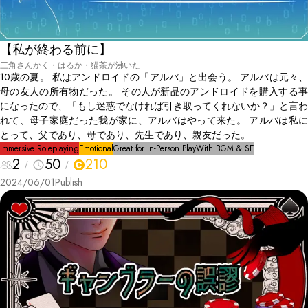
【私が終わる前に】
三角さんかく・はるか・猫茶が沸いた
10歳の夏。 私はアンドロイドの「アルバ」と出会う。 アルバは元々、
母の友人の所有物だった。 その人が新品のアンドロイドを購入する事
になったので、「もし迷惑でなければ引き取ってくれないか？」と言わ
れて、母子家庭だった我が家に、アルバはやって来た。 アルバは私に
とって、父であり、母であり、先生であり、親友だった。
Immersive Roleplaying
Emotional
Great for In-Person Play
With BGM & SE
2
50
210
2024/06/01
Publish