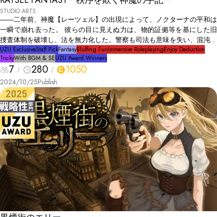
RÄTSEL FANTASYー秩序を欺く神魔の手記ー
STUDIO ARTS
――二年前、神魔【レーツェル】の出現によって、ノクターナの平和は
一瞬で崩れ去った。 彼らの目に見えぬ力は、物的証拠等を基にした旧
捜査体制を破壊し、法を無力化した。警察も司法も意味を失い、混沌が
広がる中で、無法者たちが闇に蠢き始めた。 それでも、私たちは生き
UZU Exclusive
Staff Pick
Fantasy
Bluffing Fun
Immersive Roleplaying
Enjoy Deduction
Tricky
With BGM & SE
UZU Award Winners
るために足掻く。法の秩序が失われた今、唯一の希望は魔証探偵【シグ
7
280
1050
ル】たちだ。 彼らは論理と推理だけを武器に魔法に抗っている。 ――
神魔【レーツェル】の謎は未だ解明されていない。 なぜ彼らが現れた
2024/10/25
Publish
のか、その答えはまだ見えない。それでも、探偵たちがこの混沌とした
世界に希望を取り戻す鍵だと信じている。 この世界の夜は長く、そし
て冷たい。だけど、夜明けはいつか必ず訪れるはず。 ――あなたたち
が、それまで生き延びることが出来れば。