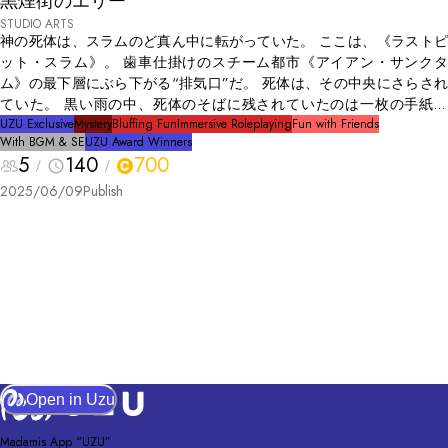
黒煙街のエリー
STUDIO ARTS
神の死体は、スラムのど真ん中に転がっていた。 ここは、《ラストピ
ット・スラム》。 歯車仕掛けのスチーム都市《アイアン・サンクタ
ム》の最下層にぶら下がる“排気口”だ。 死体は、その中央にさらされ
ていた。 黒い雨の中、死体のそばに残されていたのは一枚の手紙。
「神は死んだ」 人は呟く。 「……“エリー”が死んだんじゃないか？」
UZU Exclusive
Mystery
Bluffing Fun
Immersive Roleplaying
Fun with Friends
With BGM & SE
UZU Award Winners
エリー。誰も顔を見たことはないが、誰もが助けられたと語る。 死ん
5
140
700
だのは、果たして本当に彼女だったのか？ 誰が、何のために──“神”を
殺したのか？
2025/06/09
Publish
Open in Uzu
Madamis App “UZU”