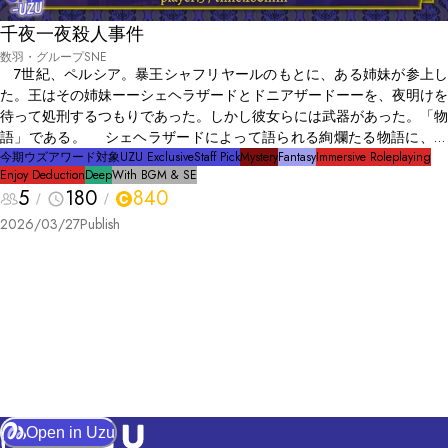
千夜一夜殺人事件
数羽・グループSNE
7世紀、ペルシア。暴王シャフリヤールのもとに、ある姉妹が参上し
た。王はその姉妹ーーシェヘラザードとドニアザードーーを、夜明けを
待って処刑するつもりであった。しかし彼女らには武器があった。「物
語」である。 シェヘラザードによって語られる絢爛たる物語に、王
は処刑を忘れて毎夜、耳を傾けた。 「さて今宵語りますのは、ある占
今期ウズアワード対象
UZU Exclusive
Staff Pick
Mystery
Fantasy
Immersive Roleplaying
Enjoy Deduction
Deep
With BGM & SE
星術師の物語でございます。あるいはある霊媒師、騎士、呪詛師、錬金
5
180
840
術師の物語。 まずは占星術師についてご紹介するべきでしょう。そ
の占星術師には異能がありました。魔神に祝福されしその眼（まなこ）
2026/03/27
Publish
は未来を見通すーー予言の力でございます。 彼女が『波の館』と呼
ばれる館にて、『死の予言』をするところから、物語は始まります。
『波の館』に居合わせた人々は戦慄しました。彼女の予言は『必ず当
たる』と言われていたのです。 ええ、ええ、その通りでございま
す。これは『殺人の予言』によって始まる物語。すなわち、ある殺人の
物語とも言えましょう」
Open in Uzu