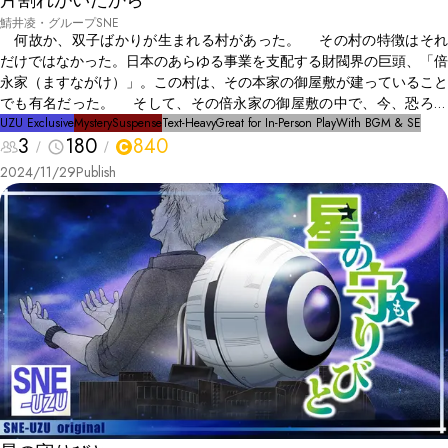
片割れがいたから
鯖井凌・グループSNE
何故か、双子ばかりが生まれる村があった。 その村の特徴はそれ
だけではなかった。日本のあらゆる事業を支配する財閥界の巨頭、「倍
永家（ますながけ）」。この村は、その本家の御屋敷が建っていること
でも有名だった。 そして、その倍永家の御屋敷の中で、今、恐ろし
い事件が起きていた。 ことの発端は3日前。直近に身罷っていた倍永
UZU Exclusive
Mystery
Suspense
Text-Heavy
Great for In-Person Play
With BGM & SE
3
180
840
家の総帥は、遺産の分配率を記した遺言書を残しており、それがこの
日、親族一同の前で読み上げられたのだ。そこには、こう書かれてい
2024/11/29
Publish
た。 「遺産は全て、7人の孫に譲渡する。7人の中で唯一1人で生まれた
桜子に4分の3を、残りの6人、松壱、松弐、竹壱、竹弐、梅壱、梅弐に
は、残りの遺産を公平に分けた24分の1を譲渡する。」 孫へ遺産を送
るのは、倍永家にとっては慣例のことである。つまり、波乱を呼んだの
はこの遺産分配率だった。意味不明な差別を受けた6名は当然怒りをあ
らわにするも、この手続きは粛々と進行していった。 そして、次の
日の朝。御屋敷の中央にある井戸の中で、恐ろしいものが発見される。
殺害された、桜子の遺体である。 当然即座に警察が呼ばれ、日をま
たいで捜査が進められたが、決定的な証拠が無く、いまだに犯人を特定
できずにいた。 その理由に、倍永家の親族達は気づいていた。なぜ
なら、死体があった御屋敷とは別に、警察が調べられないもうひとつの
屋敷、通称「副屋敷」がこの本家の離れにあったからだ。そこは、倍永
家が創業から長い時間をかけて警察組織に根回しし、刑事不介入の地と