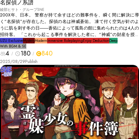
名探偵ノ系譜
綾部ヒサト・グループSNE
200X年、日本。 警察が持て余すほどの難事件を、瞬く間に解決に導
く“名探偵”が存在した。探偵の名は神威蒼佑。 凍て付く空気が針のよ
うに肌を刺す冬の日――蒼佑によって孤島の館に集められたのは4人の
招待客。 「これから起こる事件を解決した者に、“神威”の財産を授け
る」 莫大な富と名声を一挙に獲得することができる、またとない機
UZU Exclusive
Mystery
Modern
Immersive Roleplaying
Enjoy Deduction
Deep
With BGM & SE
会。招待客は館に寝泊まりし、事件が起こるのを待つ。 夜が明ける。
4
180
840
不審な物音に導かれ駆けつけた先には、神威蒼佑の無残な死体が横たわ
っていた。 これは、血の宿命をめぐる物語。
2025/08/29
Publish