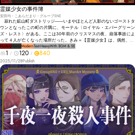
霊媒少女の事件簿
安田均・こあらだまり・グループSNE
寂れた鉱山町ダストリッジ――いまやほとんど人影のないゴーストタ
ウンとなったこの町の片隅に、モーテル〈ロイヤル・エバーグリーン
ズ・レスト〉がある。ここは30年前のクリスマスの夜、崩落事故によ
って４人が亡くなった場所だった。きみ＝【霊媒少女】は、偶然、30
年前の“あの夜”に迷い込む。 階段ホールのクリスマスツリーの根元
Mystery
Horror
Modern
Text-Heavy
With BGM & SE
1
120
840
には主人ハンクの遺体。その傍らに立つのは三人の幽霊――セールスマ
ンのエディ、看護師のティナ、ハンクの息子マイルズ。彼らは訴える
2025/11/28
Publish
──この事件を解決し、ハンクの無念から自分たちを解放してほしい
と。 そう。事件は崩落事故として埋もれた――けれど、あれはたしか
に“殺人”だった。 【霊媒少女】は三人の幽霊とともにモーテルを巡
り、失われた証言と隠された動機を拾い集める。過去の真実を解き明か
す、一夜限りの捜査劇が始まった。