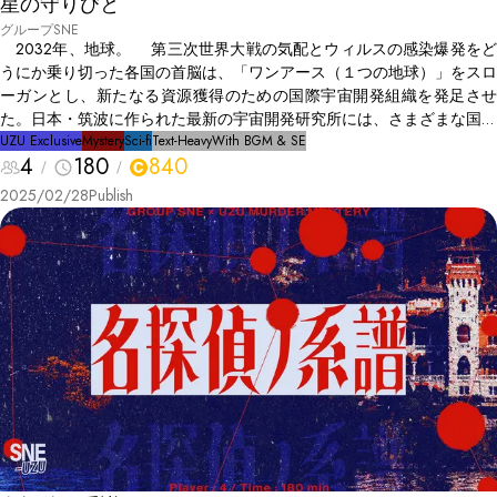
星の守りびと
して作り上げた屋敷だったのである。さらにその副屋敷は現在、遺産分
グループSNE
配に最も関係する孫7名の部屋でもあった。 これを予感していた親族
2032年、地球。 第三次世界大戦の気配とウィルスの感染爆発をど
達は、死体が見つかってすぐに、全ての人物、特に孫6名が副屋敷へ入
うにか乗り切った各国の首脳は、「ワンアース（１つの地球）」をスロ
ることを禁じ、副屋敷内のあらゆるものをその場に留め置いていた。そ
ーガンとし、新たなる資源獲得のための国際宇宙開発組織を発足させ
して、これだけ周りに証拠が見つからないとなって、とうとうしびれを
た。日本・筑波に作られた最新の宇宙開発研究所には、さまざまな国か
切らし、孫6名、3組の双子であるあなた達に命令をする。親族と警察
ら優秀な科学者・技術者たちが集う。その研究所が２周年の節目を直前
UZU Exclusive
Mystery
Sci-fi
Text-Heavy
With BGM & SE
達が取り囲む監視下の元、この副屋敷を調査せよと。24時間以内に犯
4
180
840
に控えた夜のこと、敷地内の試験棟で異常な放射線量を知らせる警報が
人が見つからなければ、孫6名の共犯であることにすると。 あなた達
鳴った。職員たちが慌てて屋外へ一時避難したところ、直後に別の実験
2025/02/28
Publish
は、半ば無理やりに副屋敷へ押し込まれたのだった。
棟で大規模な爆発が発生。いったい何が？ 放射線専門の職員が周囲
の空気洗浄を済ませたのち、爆発現場を見に行くと、遠巻きにでもわか
った――爆心地であろう部屋の真ん中に男が倒れている。 あなたた
ちの上司、この研究所の所長だ。 彼は、この研究所肝入りの最新大
型実験装置のそばで息絶えており、全身が爆発により焼けただれてい
た。