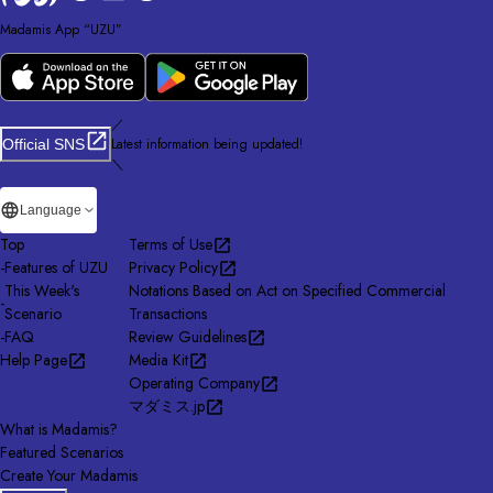
Madamis App “UZU”
／
Latest information being updated!
Official SNS
＼
Language
Top
Terms of Use
-
Features of UZU
Privacy Policy
This Week's
Notations Based on Act on Specified Commercial
-
Scenario
Transactions
-
FAQ
Review Guidelines
Help Page
Media Kit
Operating Company
マダミス.jp
What is Madamis?
Featured Scenarios
Create Your Madamis