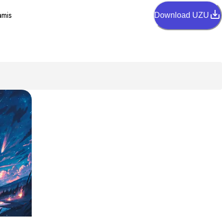
amis
Download UZU