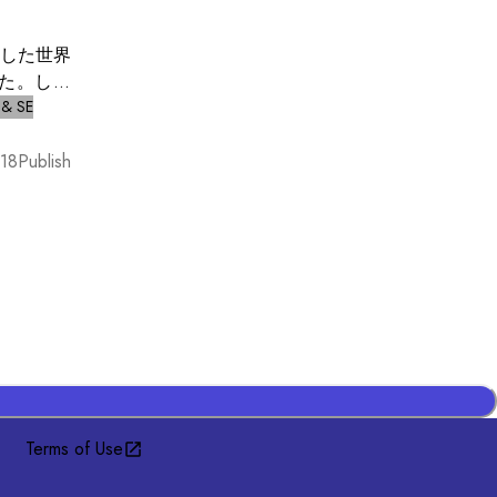
壊した世界
た。しか
難を余儀
 & SE
旗を翻す
12年
18
Publish
化された身
実験を行
争統合軍
戦争は宇宙
Terms of Use