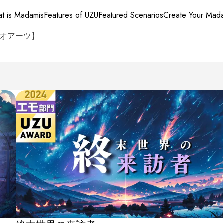
t is Madamis
Features of UZU
Featured Scenarios
Create Your Mad
ジオアーツ】