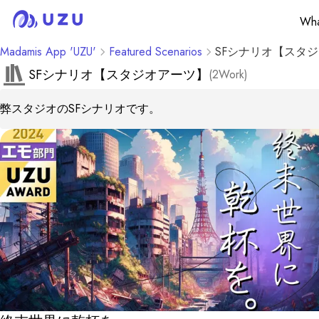
Wha
Madamis App 'UZU'
Featured Scenarios
SFシナリオ【スタ
SFシナリオ【スタジオアーツ】
(
2
Work
)
弊スタジオのSFシナリオです。