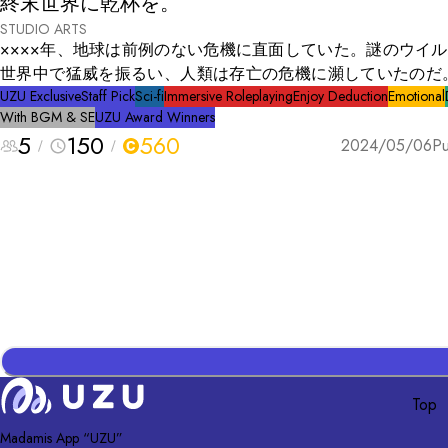
終末世界に乾杯を。
STUDIO ARTS
××××年、地球は前例のない危機に直面していた。謎のウイ
世界中で猛威を振るい、人類は存亡の危機に瀕していたのだ。
の未知の病原体は驚異的な速さで広がり、かつて数十億人を誇
UZU Exclusive
Staff Pick
Sci-fi
Immersive Roleplaying
Enjoy Deduction
Emotional
With BGM & SE
UZU Award Winners
人類は、わずか十数年のうちに数百万人へと激減してしまった
5
150
560
界各地で文明は崩壊し、生き残った人々は食料や水、そして安
2024/05/06
Pu
避難場所を求めて絶望的な戦いを強いられていた。 人類は各
研究シェルターを作り、ウイルスに対抗する策を練っている。
こは、日本・東京にある研究シェルター。 日本で最も優秀な
者が集まるこのシェルターで、ある日一人の研究員が死亡して
のが発見される。 荒廃した世界で起こった悲劇の真相を解き明か
せ。
Top
Madamis App “UZU”