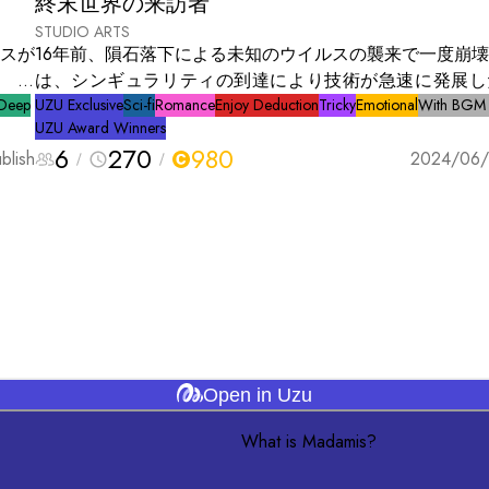
終末世界の来訪者
STUDIO ARTS
ルスが
16年前、隕石落下による未知のウイルスの襲来で一度崩
 こ
は、シンギュラリティの到達により技術が急速に発展し
った
Deep
し、その1年後、再び多数の隕石が飛来。人類は地下に避
UZU Exclusive
Sci-fi
Romance
Enjoy Deduction
Tricky
Emotional
With BGM
UZU Award Winners
。世
なくされた。 その隕石は異星人によるもので、人類は反
6
270
980
全な
blish
ため、コールドスリープを実施、AIの発展に希望を託した。 
2024/06/
地に
後、AIがコールドスリープを解除し、目覚めた人々は強
 こ
体能力を持っていた。これは、残された研究者たちが人体
研究
った結果であった。彼らは異星人に対抗するために異星抗
いる
（ECUF）を結成し、3年間の地表戦争で異星人を排除。
戦争へと発展した。 異星人の星を「Nebulus」 コールドスリープ
から目覚めた新人類を「Defrosted」と呼んだ。
Open in Uzu
What is Madamis?