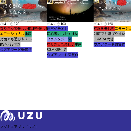
4
120
4
100
4
120
なりきって楽しい
推理を楽しむ
運営イチオシ
推理を楽しむ
エモーシ
エモーショナル
重厚
初心者にもおすすめ
対面でも遊びやすい
対面でも遊びやすい
ファンタジー
SF
BGM･SE付き
BGM･SE付き
なりきって楽しい
重厚
ウズアワード受賞作
ウズアワード受賞作
BGM･SE付き
ウズアワード受賞作
マダミスアプリ「ウズ」