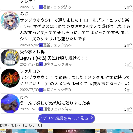
ました！
3
2022/07/18
運営チェック済み
みお
サンゾウホウシ(?)で通りました！ ロールプレイとっても楽
しい✨ マダミスはじめての友達を2人交えて遊びました！み
んなずっと笑ってて楽しそうにしててよかったです🐬 同じ
シリーズのシナリオも遊びたいです！
2
2025/09/02
運営チェック済み
愛シ亭オレ男
ENJOY！(成仏) 天竺は鳴り続ける！！
2
2024/12/12
運営チェック済み
ファルコン
サンゾウホウシ？ で通過しました！メンタル 強めに持って
ください！ （中の人メンタル弱くて 大変な事になった...w）
2
2022/07/30
運営チェック済み
青木
うーんて感じが感想戦に残りました笑
2
2022/06/17
運営チェック済み
アプリで感想をもっと見る
関連するおすすめシナリオ