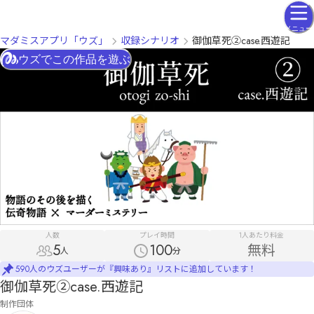
メニュー
マダミスアプリ「ウズ」
収録シナリオ
御伽草死②case.西遊記
ウズでこの作品を遊ぶ
人数
プレイ時間
1人あたり料金
5
100
無料
人
分
590人のウズユーザーが『興味あり』リストに追加しています！
御伽草死②case.西遊記
制作団体