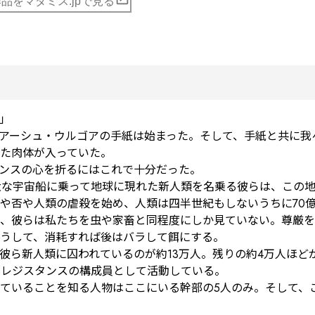
品をマダミス.jpで見る


アーシュ・ウルゴアの手紙は始まった。そして、手紙と共に我
た肉体が入っていた。

ンスの心を折るにはこれで十分だった。

大な宇宙船に乗って地球に現れた新人類を名乗る彼らは、この
否や人類の虐殺を始め、人類は四半世紀もしないうちに70億人
、彼らは私たちを虫や家畜と同程度にしか見ていない。尊厳を
うして、消耗すれば後はバラして餌にする。

、彼ら新人類に囚われているのが約13万人。残りの約4万人ほ
うレジスタンスの構成員として活動している。

ていることを知る人物はここにいる幹部の5人のみ。そして、