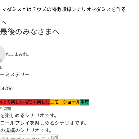
マダミスとは？
ウズの特徴
収録シナリオ
マダミスを作る
まへ
最後のみなさまへ
ねこまみれ。
ル
ーミステリー
04/06
きって楽しい
推理を楽しむ
エモーショナル
重厚
オ傾向
を楽しめるシナリオです。

ロールプレイを楽しめるシナリオです。

の規模のシナリオです。