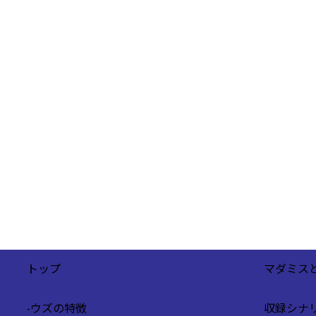
トップ
マダミス
-
ウズの特徴
収録シナ