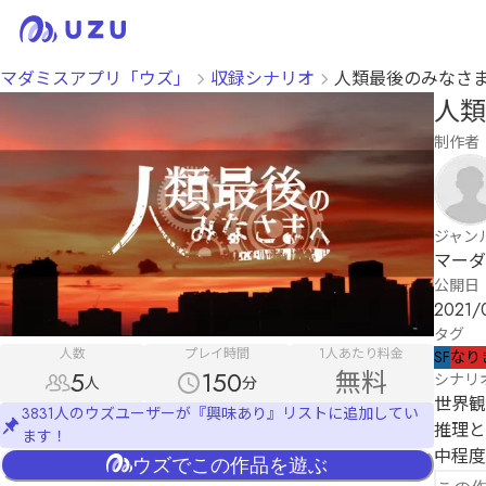
マダミスアプリ「ウズ」
収録シナリオ
人類最後のみなさ
人類
制作者
ジャン
マーダ
公開日
2021/
タグ
人数
プレイ時間
1人あたり料金
SF
なり
5
150
無料
シナリ
人
分
世界観
3831人のウズユーザーが『興味あり』リストに追加してい
推理と
ます！
中程度
ウズでこの作品を遊ぶ