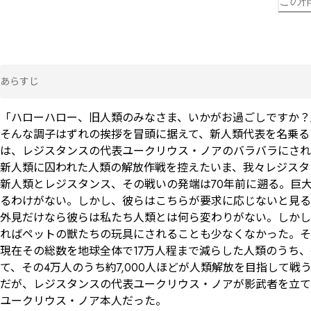
この作
あらすじ
「ハローハロー、旧人類のみなさま、いかがお過ごしですか？」
そんな調子はずれの挨拶を冒頭に据えて、新人類代表を名乗る
は、レジスタンスの代表ユークリウス・ノアのバラバラにされ
新人類に囚われた人類の解放作戦を控えたいま、我々レジスタ
新人類とレジスタンス、その戦いの発端は70年前に遡る。巨
るわけがない。しかし、彼らはこちらが要求に応じないと見るや
外見だけなら彼らは私たち人類とは何ら変わりがない。しかし
ればペットの獣たちの玩具にされることも少なくなかった。そ
現在その総数を地球全体で17万人程まで減らした人類のうち
て、その4万人のうち約7,000人ほどが人類解放を目指して戦
だが、レジスタンスの代表ユークリウス・ノアが影武者を立て
ユークリウス・ノア本人だった。
