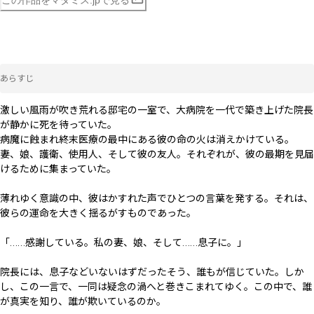
あらすじ
激しい風雨が吹き荒れる邸宅の一室で、大病院を一代で築き上げた院長
が静かに死を待っていた。

病魔に蝕まれ終末医療の最中にある彼の命の火は消えかけている。

妻、娘、護衛、使用人、そして彼の友人。それぞれが、彼の最期を見届
けるために集まっていた。

薄れゆく意識の中、彼はかすれた声でひとつの言葉を発する。それは、
彼らの運命を大きく揺るがすものであった。

「……感謝している。私の妻、娘、そして……息子に。」

院長には、息子などいないはずだった――そう、誰もが信じていた。しか
し、この一言で、一同は疑念の渦へと巻きこまれてゆく。この中で、誰
が真実を知り、誰が欺いているのか。
