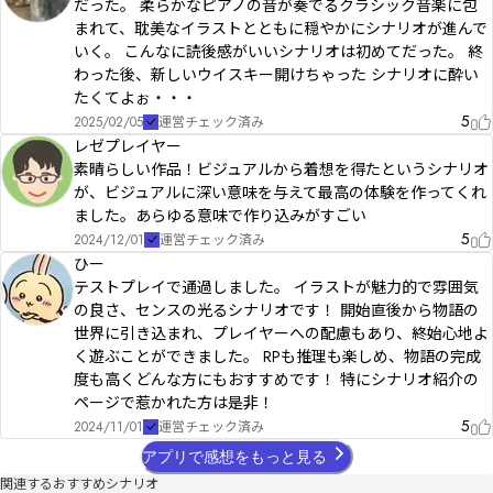
だった。 柔らかなピアノの音が奏でるクラシック音楽に包
まれて、耽美なイラストとともに穏やかにシナリオが進んで
いく。 こんなに読後感がいいシナリオは初めてだった。 終
わった後、新しいウイスキー開けちゃった シナリオに酔い
たくてよぉ・・・
5
2025/02/05
運営チェック済み
レゼプレイヤー
素晴らしい作品！ビジュアルから着想を得たというシナリオ
が、ビジュアルに深い意味を与えて最高の体験を作ってくれ
ました。あらゆる意味で作り込みがすごい
5
2024/12/01
運営チェック済み
ひー
テストプレイで通過しました。 イラストが魅力的で雰囲気
の良さ、センスの光るシナリオです！ 開始直後から物語の
世界に引き込まれ、プレイヤーへの配慮もあり、終始心地よ
く遊ぶことができました。 RPも推理も楽しめ、物語の完成
度も高くどんな方にもおすすめです！ 特にシナリオ紹介の
ページで惹かれた方は是非！
5
2024/11/01
運営チェック済み
アプリで感想をもっと見る
関連するおすすめシナリオ