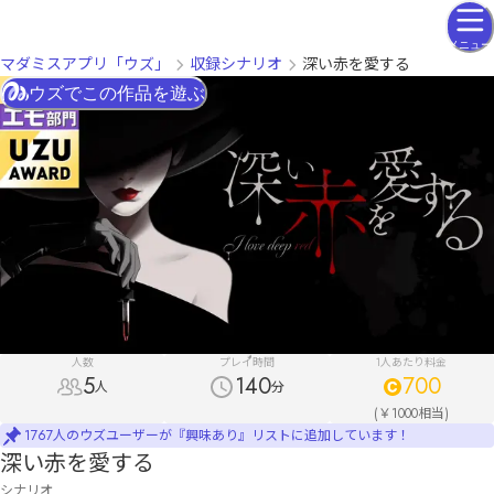
メニュー
マダミスアプリ「ウズ」
収録シナリオ
深い赤を愛する
ウズでこの作品を遊ぶ
人数
プレイ時間
1人あたり料金
5
140
700
人
分
(￥1000相当)
1767人のウズユーザーが『興味あり』リストに追加しています！
深い赤を愛する
シナリオ