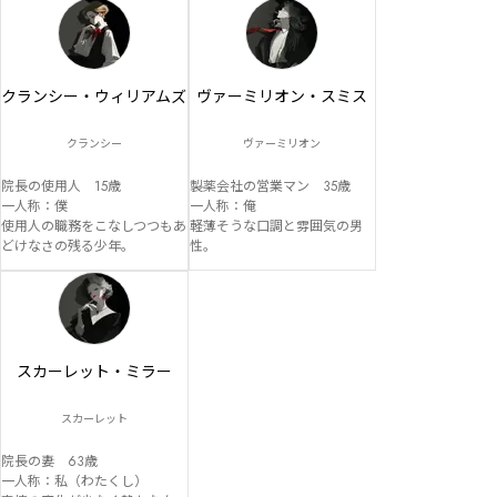
クランシー・ウィリアムズ
ヴァーミリオン・スミス
クランシー
ヴァーミリオン
院長の使用人　15歳

製薬会社の営業マン　35歳

一人称：僕

一人称：俺

使用人の職務をこなしつつもあ
軽薄そうな口調と雰囲気の男
どけなさの残る少年。
性。
スカーレット・ミラー
スカーレット
院長の妻　63歳

一人称：私（わたくし）
