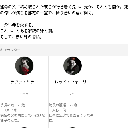
運命の糸に絡め取られた彼らが行き着く先は、光か、それとも闇か。死
の匂いが満ちる邸宅の一室で、探り合いの幕が開く。

「深い赤を愛する」

これは、とある家族の罪と罰。

――そして、赤い絆の物語。
キャラクター
ラヴァ・ミラー
レッド・フォーリー
ラヴァ
レッド
院長の娘　28歳

院長の護衛　29歳

一人称：私

一人称：俺

病気の父を前にして不安げな
仕事に忠実で真面目そうな男
様子の女性。
性。