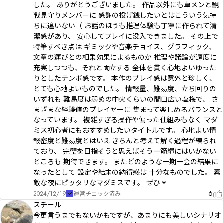
した。 ありがとうございました。 作品以外にも卓メンと観
戦見守りメンバーに 感謝の投げ銭したいとはこういう気持
ちに違いない（ お話のほうも推理体験も丁寧に作られて清
潔感があり、 安心してプレイに没入できました。 その上で
特筆すべき点は ギミックや音楽チョイス、グラフィック、
文章の運びとの相乗効果によるものか 推理や議論が適度に
充実しつつも、それと両立する 全体を貫く心地よいゆった
りとしたテンポ感です。 本作のプレイ感は意外と珍しく、
とても心地よいものでした。 情報量、難易度、立ち回りの
いずれも 難易度は弱めの中火くらいの間口広い塩梅で、 さ
まざまな経験値のプレイヤーに 集まって楽しめるバランスと
なっています。 複雑すぎる操作や偏った仕組みもなく マダ
ミス初心者にもおすすめしたいタイトルです。 心地よい情
報密度と難易度とはいえ きちんと考えて解く過程が練られ
ており、 完璧を目指そうと思えばそう一筋縄にはいかない
ところも 期待できます。 またどのような一期一会の結果に
なったとして 設定や結末の納得感は 十分なものでした。 素
敵な夜にピッタリなマダミスです。 ぜひ🍷
6
2024/12/19
運営チェック済み
スチール
今更言うまでもないかもですが、あまりにも美しいシナリオ