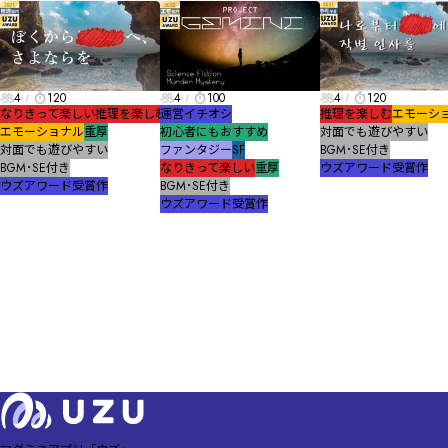
4
120
4
100
4
120
なりきって楽しい
推理を楽しむ
運営イチオシ
推理を楽しむ
エモーシ
エモーショナル
重厚
初心者にもおすすめ
対面でも遊びやすい
対面でも遊びやすい
ファンタジー
SF
BGM･SE付き
BGM･SE付き
なりきって楽しい
重厚
ウズアワード受賞作
ウズアワード受賞作
BGM･SE付き
ウズアワード受賞作