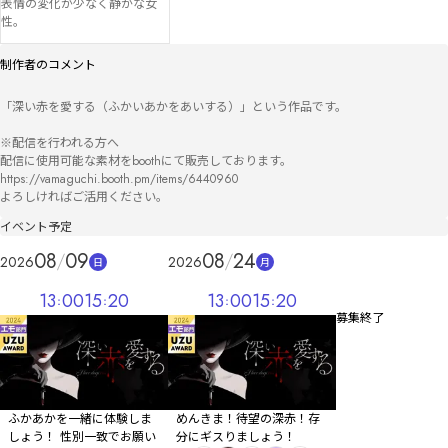
表情の変化が少なく静かな女
性。
制作者のコメント
「深い赤を愛する（ふかいあかをあいする）」という作品です。

※配信を行われる方へ

配信に使用可能な素材をboothにて販売しております。

https://vamaguchi.booth.pm/items/6440960

よろしければご活用ください。
イベント予定
08
09
08
24
2026
2026
日
月
13
00
15
20
13
00
15
20
募集終了
ふかあかを一緒に体験しま
めんきま！待望の深赤！存
しょう！ 性別一致でお願い
分にギスりましょう！