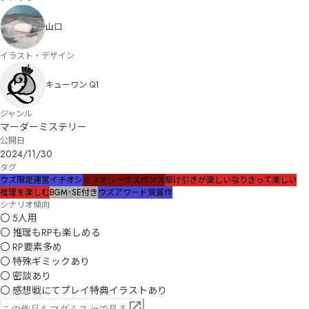
山口
イラスト・デザイン
キューワン Q1
ジャンル
マーダーミステリー
公開日
2024/11/30
タグ
ウズ限定
運営イチオシ
ミステリー
サスペンス
駆け引きが楽しい
なりきって楽しい
推理を楽しむ
BGM･SE付き
ウズアワード受賞作
シナリオ傾向
〇 5人用

〇 推理もRPも楽しめる

〇 RP要素多め

〇 特殊ギミックあり

〇 密談あり

〇 感想戦にてプレイ特典イラストあり
この作品をマダミス.jpで見る