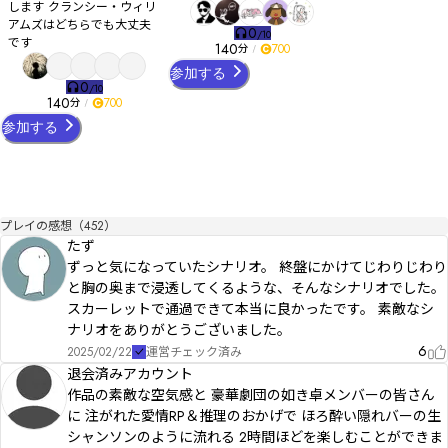
します クランシー・ウィリ
アムズはどちらでも大丈夫
0
/
10
です
140
700
分
参加する
0
/
10
140
700
分
参加する
プレイの感想（452）
たず
ずっと気になっていたシナリオ。 終盤にかけてじわりじわり
と胸の奥まで浸透してくるような、そんなシナリオでした。
スカーレットで通過できて本当に良かったです。 素敵なシ
ナリオをありがとうございました。
6
2025/02/22
運営チェック済み
退会済みアカウント
作品の素敵な空気感と 豪華劇団の如き卓メンバーの皆さん
に 注がれた愛情RP＆推理のおかげで ほろ酔い隠れバーの生
シャンソンのように流れる 2時間ほどを楽しむことができま