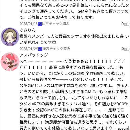
イでも関係なく楽しめるので是非気になったら気になったタ
イミングで通過してください。 GM今作もさせて頂きますの
で、ご依頼いつでもお待ちしております。
6
2025/01/18
運営チェック済み
ゆきりん
素敵なメンバー6人と最高のシナリオを体験出来ました😆 い
い夢見れそうです😊
5
2025/01/29
運営チェック済み
アスパラドッグ
⟡.·*.······································⟡.·*. うわぁぁあ！！！！！！ ｱﾞｱﾞｱﾞ
ｱﾞｱﾞ！！！！！ 最高に最高すぎる最高な最高でした！ も
う、いいから、とにかくこの妖の國(全作)通過して欲しい、
最初から最後までずーーーっと楽しかった！！！ そして、
公認GMというのは中途半端なものでは無いですよ。 ちゃん
とその名に相応しい素晴らしすぎるGMに、もう思わず感想
戦で席から立って拍手(拍手はしてないかもしれない)！！ ス
タジオARTSの素敵すぎるシナリオ達と、その魅力を3000％
引き出す公認GMがこの世には存在して、、、！ 是非そこ
に、最高に大好きな人達を集めて遊ぶ事を強く強く強く強く
推奨します！ 満足度が何百倍も違うと思うし、それくらい
労力を割いてでも体験して欲しいなって思います🎈 ーspecial