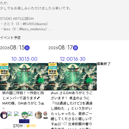
たが、

少しでもお楽しみいただけましたら幸いです。

STUDIO ARTS公認GM 

・さとう（X：@KUKKUdayone）

・kazu（X：@kazu_madamisu）

イベント予定
タイトル読み：あやかしのくにーぎゆうをたたえしほうこうー

08
15
08
17
2026
2026
土
月
使用させていただいた音源：Audio stock：otologic
10
30
15
00
12
00
16
30
募集終了
募集終了
妖の國二作目！一作目と同
shun.さんGMありがとうご
じメンバーで送ります💕
ざいます！ 卓主のように
MAYO様、GMありがとう🙏
「1は通過したけど2を通過
✨
し損ねた…」という方がい
らっしゃったら、是非ご一
緒してくださると嬉しいで
2
/
10
す🙏🏻´-♡ 立卓祈願の奢り
270
980
分