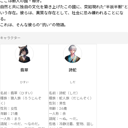
ここは獣人の國・緑牙。

自然と共に独自の文化を築き上げたこの國に、突如現れた”半妖半獣”と
いう存在。彼らは、異質な存在として、社会に忌み嫌われることにな
る。

これは、そんな彼らの”抗い”の物語。
キャラクター
翡翠
詩蛇
ひすい
しだ
名前：翡翠（ひすい）

名前：詩蛇（しだ）

種族：狼人族（ろうじんぞ
種族：蛇人族（だじんぞく）

く）

性別：男性

性別：女性

年齢：26歳

年齢：21歳

一人称：余

一人称：まろ

語尾：〜ぬ。〜だ。

語尾：〜のだ、〜なのだ。

性格：冷静沈着、堅物、話し