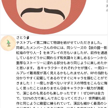
さとう🩰
テストプレイ第二陣にて物語を紡がせていただきました。
同卓したメンバーさんの中には、同シリーズの【妖の國─影
紅焔の守り人─】を未プレイの方もいましたが、前作を通過
しているかどうかに関わらず和気藹々と楽しめるシーンから
重厚なストーリーに浸れる部分もあり同じように楽しめたか
と思います。 各キャラクターそれぞれクセが強く、一見ロー
ルプレイ難易度が高く見えるかもしれませんが、RPの指針も
分かりやすく記載してあるのですぐにキャラを掴むことがで
きました！！一度しか遊べないマダミスの特性をこんなに悔
しく思ったことはありません🥲全キャラクター魅力が満載
で、演じるのも見るのも楽しかったです！！ぜひRPは全力
で、120%の力で楽しんでおこなってください！ 世界観も前
作と同じように緻密に練られていて、演出も細かく最高のシ