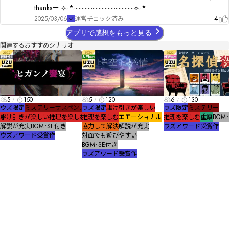
thanksー ⟡.·*.·······································⟡.·*.
4
2025/03/06
運営チェック済み
アプリで感想をもっと見る
関連するおすすめシナリオ
5
150
5
120
6
130
ウズ限定
ミステリー
サスペンス
ウズ限定
駆け引きが楽しい
ウズ限定
ミステリー
駆け引きが楽しい
推理を楽しむ
推理を楽しむ
エモーショナル
推理を楽しむ
重厚
BGM
解説が充実
BGM･SE付き
協力して解決
解説が充実
ウズアワード受賞作
ウズアワード受賞作
対面でも遊びやすい
BGM･SE付き
ウズアワード受賞作