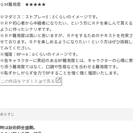
ＧＭ難易度　★★★★★

※マダミス：ストプレ＝5：5くらいのイメージです。

※ＲＰ初心者から中級者になりたい、という方にＲＰを楽しんで貰える
ように作ったシナリオです。

※ＲＰ難易度は高いと思いますが、ＲＰをするためのテキストを充実さ
せております。ＲＰを楽しめるようになりたい！という方はぜひ挑戦し
てみてください。

※推理：RP＝4：6くらいのイメージです。

※各キャラクターに表記のあるRP難易度とは、キャラクターの心情に寄
り添う難易度ではなく、口調や性格などを合わせる難易度です。

※恥ずかしがらず全力でRPすることを強く強く推奨いたします。
この作品をマダミス.jpで見る
あらすじ
時は妖術師全盛期。
