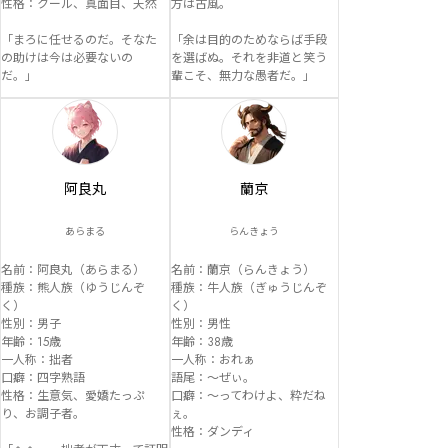
性格：クール、真面目、天然

方は古風。

「まろに任せるのだ。そなた
「余は目的のためならば手段
の助けは今は必要ないの
を選ばぬ。それを非道と笑う
だ。」
輩こそ、無力な愚者だ。」
阿良丸
蘭京
あらまる
らんきょう
名前：阿良丸（あらまる）

名前：蘭京（らんきょう）

種族：熊人族（ゆうじんぞ
種族：牛人族（ぎゅうじんぞ
く）

く）

性別：男子

性別：男性

年齢：15歳

年齢：38歳

一人称：拙者

一人称：おれぁ

口癖：四字熟語

語尾：～ぜぃ。

性格：生意気、愛嬌たっぷ
口癖：〜ってわけよ、粋だね
り、お調子者。

ぇ。

性格：ダンディ
