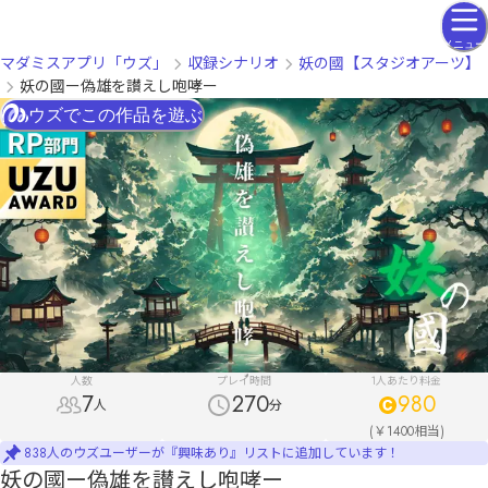
メニュー
マダミスアプリ「ウズ」
収録シナリオ
妖の國【スタジオアーツ】
妖の國ー偽雄を讃えし咆哮ー
ウズでこの作品を遊ぶ
人数
プレイ時間
1人あたり料金
7
270
980
人
分
(￥1400相当)
838人のウズユーザーが『興味あり』リストに追加しています！
妖の國ー偽雄を讃えし咆哮ー