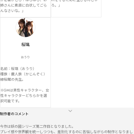
が必要かしら？ほらほら、お
れを守るために生きるんじゃ
姉さんに素直に白状してごら
ろ。」
んなさいな。」
桜璃
おうり
名前：桜璃（おうり）

種族：鹿人族（かじんぞく）

緑桜館の先生。

※GMは男性キャラクター、女
性キャラクターどちらかを選
択可能です。
制作者のコメント
今作は妖の國シリーズ第二作目となりました。

プレイ感や世界観を統一しつつも、差別化するのに苦悩しながらの制作となりまし