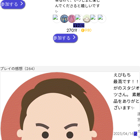
卓なので、いっしょに楽し
参加する
んでくださると嬉しいです
✨
2
/
10
270
980
分
参加する
プレイの感想（264）
えびもち
最高です！！
がのスタジオ
ツさん。 素
品をありがと
ざいます✨
2025/04/16