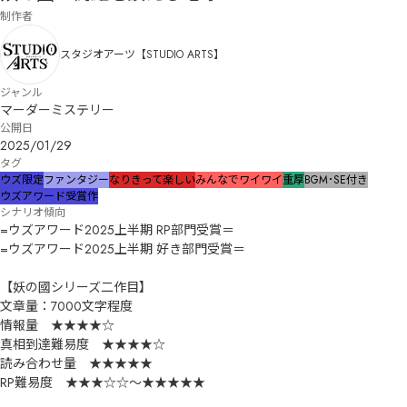
制作者
スタジオアーツ【STUDIO ARTS】
ジャンル
マーダーミステリー
公開日
2025/01/29
タグ
ウズ限定
ファンタジー
なりきって楽しい
みんなでワイワイ
重厚
BGM･SE付き
ウズアワード受賞作
シナリオ傾向
=ウズアワード2025上半期 RP部門受賞＝

=ウズアワード2025上半期 好き部門受賞＝

【妖の國シリーズ二作目】

文章量：7000文字程度

情報量　★★★★☆

真相到達難易度　★★★★☆

読み合わせ量　★★★★★

RP難易度　★★★☆☆～★★★★★
