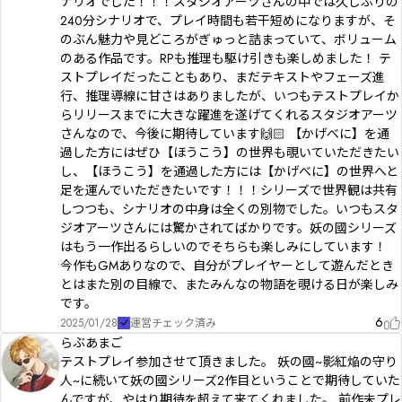
ナリオでした！！！スタジオアーツさんの中では久しぶりの
240分シナリオで、プレイ時間も若干短めになりますが、そ
のぶん魅力や見どころがぎゅっと詰まっていて、ボリューム
のある作品です。RPも推理も駆け引きも楽しめました！ テ
ストプレイだったこともあり、まだテキストやフェーズ進
行、推理導線に甘さはありましたが、いつもテストプレイか
らリリースまでに大きな躍進を遂げてくれるスタジオアーツ
さんなので、今後に期待しています🙌🏻 【かげべに】を通
過した方にはぜひ【ほうこう】の世界も覗いていただきたい
し、【ほうこう】を通過した方には【かげべに】の世界へと
足を運んでいただきたいです！！！シリーズで世界観は共有
しつつも、シナリオの中身は全くの別物でした。いつもスタ
ジオアーツさんには驚かされてばかりです。妖の國シリーズ
はもう一作出るらしいのでそちらも楽しみにしています！
今作もGMありなので、自分がプレイヤーとして遊んだとき
とはまた別の目線で、またみんなの物語を覗ける日が楽しみ
です。
6
2025/01/28
運営チェック済み
らぶあまご
テストプレイ参加させて頂きました。 妖の國~影紅焔の守り
人~に続いて妖の國シリーズ2作目ということで期待していた
んですが、やはり期待を超えて来てくれました。 前作未プレ