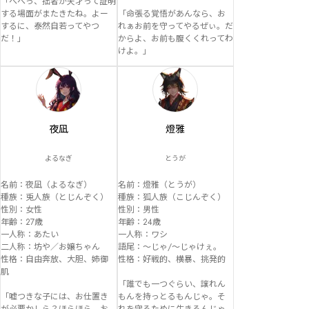
「へへっ、拙者が天才って証明
する場面がまたきたね。よー
「命張る覚悟があんなら、お
するに、泰然自若ってやつ
れぁお前を守ってやるぜぃ。だ
だ！」
からよ、お前も腹くくれってわ
けよ。」
夜凪
燈雅
よるなぎ
とうが
名前：夜凪（よるなぎ）

名前：燈雅（とうが）

種族：兎人族（とじんぞく）

種族：狐人族（こじんぞく）

性別：女性

性別：男性

年齢：27歳

年齢：24歳

一人称：あたい

一人称：ワシ

二人称：坊や／お嬢ちゃん

語尾：〜じゃ/〜じゃけぇ。

性格：自由奔放、大胆、姉御
性格：好戦的、横暴、挑発的

肌

「誰でも一つぐらい、譲れん
「嘘つきな子には、お仕置き
もんを持っとるもんじゃ。そ