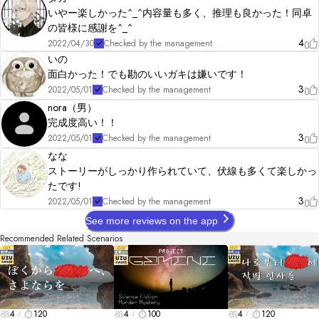
いやー楽しかった^_^内容量も多く、推理も良かった！同卓
の皆様に感謝を^_^
4
2022/04/30
Checked by the management
いの
面白かった！でも勘のいいガキは嫌いです！
3
2022/05/01
Checked by the management
nora（男）
完成度高い！！
3
2022/05/01
Checked by the management
なな
ストーリーがしっかり作られていて、伏線も多くて楽しかっ
たです!
3
2022/05/01
Checked by the management
See more reviews on the app
Recommended Related Scenarios
4
120
4
100
4
120