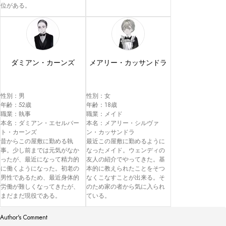
ダミアン・カーンズ
メアリー・カッサンドラ
性別：男

性別：女

年齢：52歳

年齢：18歳

職業：執事

職業：メイド

本名：ダミアン・エセルバー
本名：メアリー・シルヴァ
ト・カーンズ

ン・カッサンドラ

昔からこの屋敷に勤める執
最近この屋敷に勤めるように
事。少し前までは元気がなか
なったメイド。ウェンディの
ったが、最近になって精力的
友人の紹介でやってきた。基
に働くようになった。初老の
本的に教えられたことをそつ
男性であるため、最近身体的
なくこなすことが出来る。そ
労働が難しくなってきたが、
のため家の者から気に入られ
Author's Comment