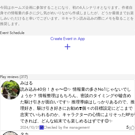
今回はホームズ企画に参加することになり、初の6人シナリオとなります。作者自
身その情報量の多さに少し気がめいりながら作成しましたが、どうか最後までお楽
しみいただけると幸いでございます。※キャラシ読み込みの際にメモを取ることを
推奨します。
Event Schedule
Create Event in App
Play reviews (317)
みはる
読み込み40分！きゃ〜😊✨ 情報量の多さNo.1じゃないでし
ょうか？ 情報整理はもちろん、密談のタイミングや嘘含め
た駆け引きが面白いです✨ 推理導線はしっかりあるので、推
理好き、駆け引き好きにお勧め❣️個々の目標設定にどこまで
忠実でいられるのか、キャラクターの心情によりそったRPが
できれば、どんな結末でも楽しめるはずです😊✨
5
2024/10/31
Checked by the management
タカ