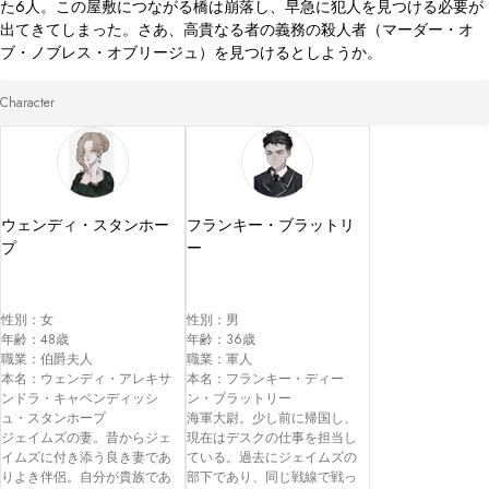
た6人。この屋敷につながる橋は崩落し、早急に犯人を見つける必要が
出てきてしまった。さあ、高貴なる者の義務の殺人者（マーダー・オ
ブ・ノブレス・オブリージュ）を見つけるとしようか。
Character
ウェンディ・スタンホー
フランキー・ブラットリ
プ
ー
性別：女

性別：男

年齢：48歳

年齢：36歳

職業：伯爵夫人

職業：軍人

本名：ウェンディ・アレキサ
本名：フランキー・ディー
ンドラ・キャベンディッシ
ン・ブラットリー

ュ・スタンホープ

海軍大尉。少し前に帰国し、
ジェイムズの妻。昔からジェ
現在はデスクの仕事を担当し
イムズに付き添う良き妻であ
ている。過去にジェイムズの
りよき伴侶。自分が貴族であ
部下であり、同じ戦線で戦っ