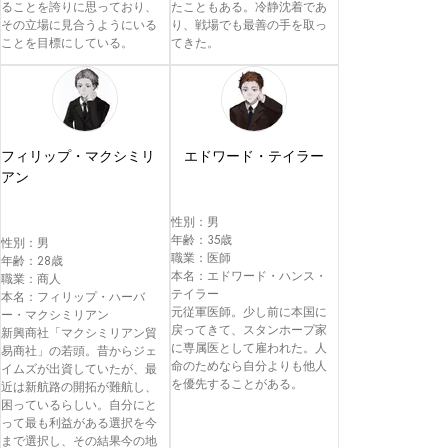
ることを誇りに思っており、
たこともある。冷静沈着であ
その立場に見合うようにいる
り、戦場でも最善の手を取っ
ことを目標にしている。
フィリップ・マクシミリ
エドワード・テイラー
アン
性別：男

年齢：35歳

性別：男

職業：医師

年齢：28歳

本名：エドワード・ハンス・
職業：商人

テイラー

本名：フィリップ・ハーバ
元従軍医師。少し前に本国に
ー・マクシミリアン

戻ってきて、スタンホープ家
新興商社「マクシミリアン貿
に専属医として雇われた。人
易商社」の若頭。昔からジェ
命のためなら自分よりも他人
イムズが出資していたが、最
近は新航路の開拓が難航し、
困っているらしい。自分にと
って最も利益がある選択を今
まで選択し、その結果今の地