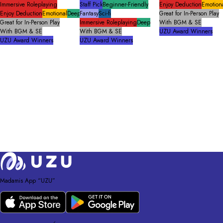
Immersive Roleplaying
Staff Pick
Beginner-Friendly
Enjoy Deduction
Emotion
Enjoy Deduction
Emotional
Deep
Fantasy
Sci-fi
Great for In-Person Play
Great for In-Person Play
Immersive Roleplaying
Deep
With BGM & SE
With BGM & SE
With BGM & SE
UZU Award Winners
UZU Award Winners
UZU Award Winners
Madamis App “UZU”