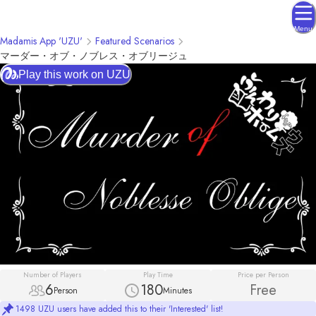
Menu
Madamis App 'UZU'
Featured Scenarios
マーダー・オブ・ノブレス・オブリージュ
Play this work on UZU
Number of Players
Play Time
Price per Person
6
180
Free
Person
Minutes
1498 UZU users have added this to their 'Interested' list!