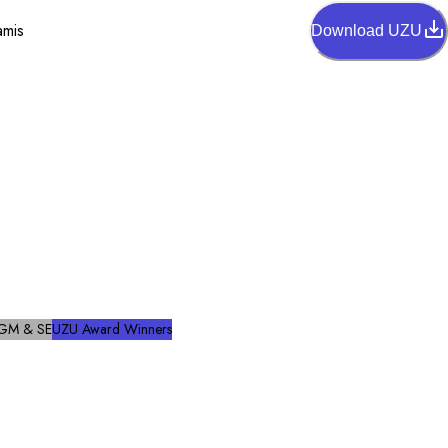
amis
Download UZU
BGM & SE
UZU Award Winners