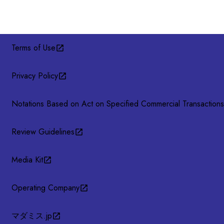
Terms of Use
Privacy Policy
Notations Based on Act on Specified Commercial Transactions
Review Guidelines
Media Kit
Operating Company
マダミス.jp