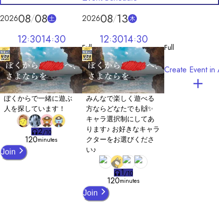
08
08
08
13
2026
2026
土
木
12
30
14
30
12
30
14
30
Full
Full
Create Event in
ぼくからで一緒に遊ぶ
みんなで楽しく遊べる
人を探しています！
方ならどなたでも🙌✨
キャラ選択制にしてあ
ります♪ お好きなキャラ
2
/
10
120
クターをお選びくださ
minutes
い♪
Join
1
/
10
120
minutes
Join