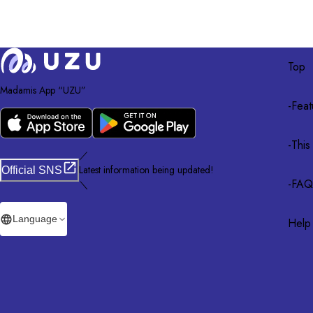
Top
Madamis App “UZU”
-
Feat
-
This
／
Latest information being updated!
Official SNS
-
FAQ
＼
Language
Help