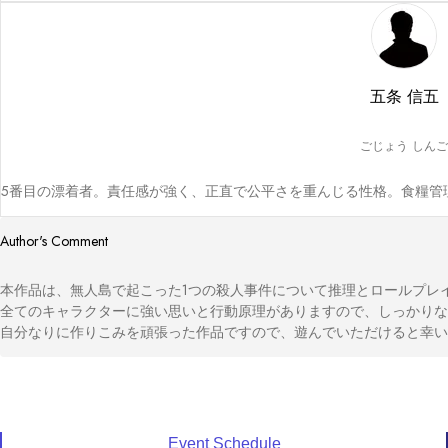
五条 信五
ごじょう しんご
5番目の漂着者。責任感が強く、正直で公平さを重んじる性格。食糧管
Author's Comment
本作品は、無人島で起こった1つの殺人事件について推理とロールプレイ
全てのキャラクターに強い思いと行動原理がありますので、しっかりなり
自分なりに作りこみを頑張った作品ですので、遊んでいただけると幸い
Event Schedule