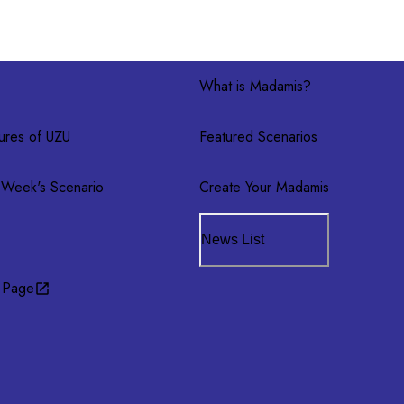
What is Madamis?
ures of UZU
Featured Scenarios
 Week's Scenario
Create Your Madamis
News List
 Page