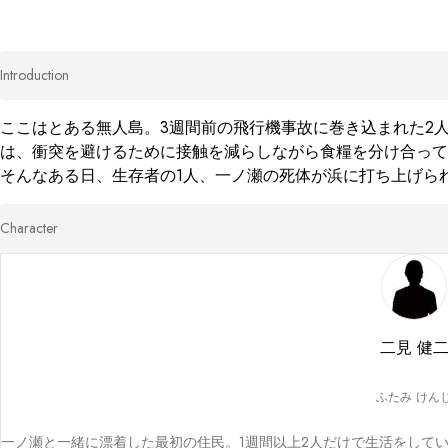
Introduction
ここはとある無人島。3週間前の飛行機事故に巻き込まれた2
は、衝突を避けるために接触を減らしながら食糧を分け合って
そんなある日、生存者の1人、一ノ瀬の死体が浜に打ち上げら
Character
二見 健
ふたみ けん
一ノ瀬と一緒に漂着した最初の住民。1週間以上2人だけで生活をして