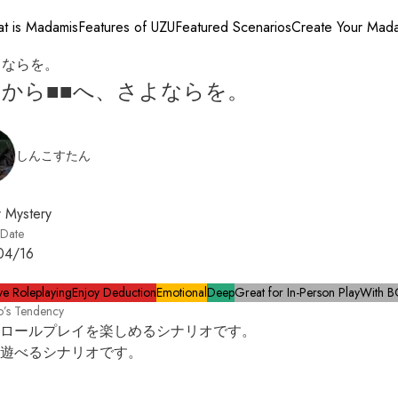
t is Madamis
Features of UZU
Featured Scenarios
Create Your Mad
よならを。
から■■へ、さよならを。
しんこすたん
 Mystery
 Date
04/16
ve Roleplaying
Enjoy Deduction
Emotional
Deep
Great for In-Person Play
With 
o’s Tendency
ロールプレイを楽しめるシナリオです。

遊べるシナリオです。