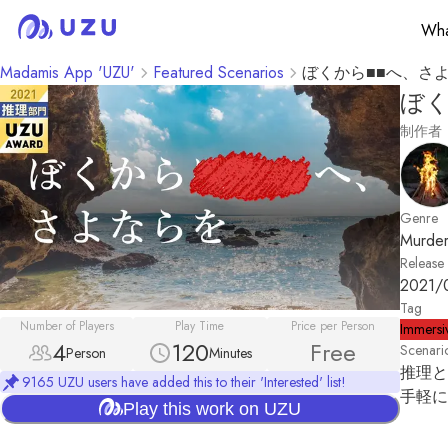
Wha
Madamis App 'UZU'
Featured Scenarios
ぼくから■■へ、さ
ぼく
制作者
Genre
Murder
Release
2021/
Tag
Number of Players
Play Time
Price per Person
Immersi
4
120
Free
Scenari
Person
Minutes
推理と
9165 UZU users have added this to their 'Interested' list!
手軽に
Play this work on UZU