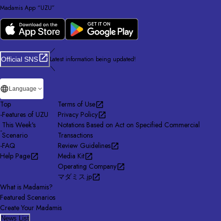
Madamis App “UZU”
／
Latest information being updated!
Official SNS
＼
Language
Top
Terms of Use
-
Features of UZU
Privacy Policy
This Week's
Notations Based on Act on Specified Commercial
-
Scenario
Transactions
-
FAQ
Review Guidelines
Help Page
Media Kit
Operating Company
マダミス.jp
What is Madamis?
Featured Scenarios
Create Your Madamis
News List