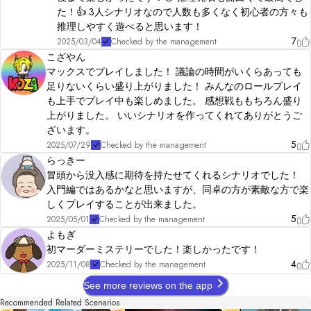
た！👍 3人シナリオなので人数も多くなく初心者の方々も
推理しやすく遊べると思います！
7
2025/03/04
Checked by the management
こざやん
マックスでプレイしました！ 議論の時間がいくらあっても
足りないくらい盛り上がりました！ みんなのロールプレイ
も上手でプレイ中も楽しめました。 感想戦ももちろん盛り
上がりました。 いいシナリオを作ってくれてありがとうご
ざいます。
5
2025/07/29
Checked by the management
らっきー
冒頭から没入感に期待を持たせてくれるシナリオでした！
入門編ではあるかなと思いますが、同卓の方が素敵な方で楽
しくプレイすることが出来ました。
5
2025/05/01
Checked by the management
よもぎ
初マーダーミステリーでした！楽しかったです！
4
2025/11/08
Checked by the management
See more reviews on the app
Recommended Related Scenarios