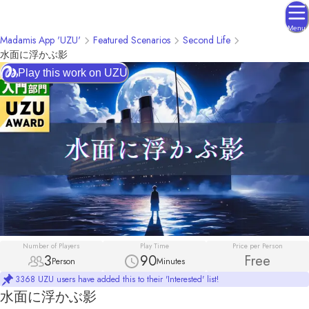
Menu
Madamis App 'UZU'
Featured Scenarios
Second Life
水面に浮かぶ影
Play this work on UZU
Number of Players
Play Time
Price per Person
3
90
Free
Person
Minutes
3368 UZU users have added this to their 'Interested' list!
水面に浮かぶ影