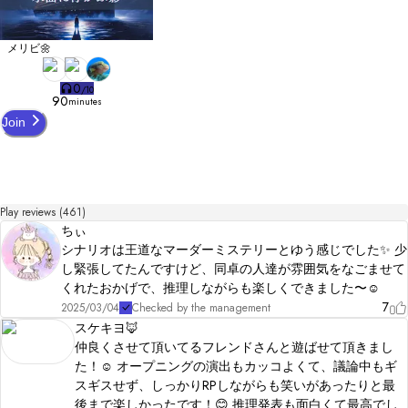
メリビ🌼
0
/
10
90
minutes
Join
Play reviews (461)
ちぃ
シナリオは王道なマーダーミステリーとゆう感じでした✨️ 少
し緊張してたんですけど、同卓の人達が雰囲気をなごませて
くれたおかげで、推理しながらも楽しくできました〜☺️
7
2025/03/04
Checked by the management
スケキヨ🦊
仲良くさせて頂いてるフレンドさんと遊ばせて頂きまし
た！☺️ オープニングの演出もカッコよくて、議論中もギ
スギスせず、しっかりRPしながらも笑いがあったりと最
後まで楽しかったです！😊 推理発表も面白くて最高でし