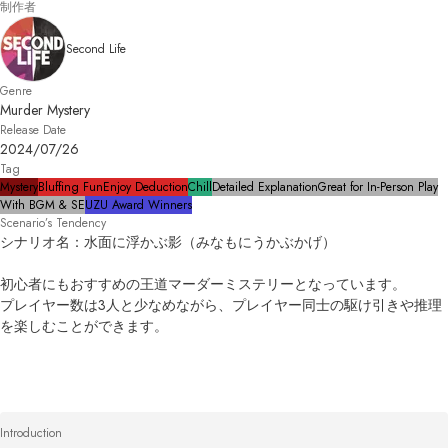
制作者
Second Life
Genre
Murder Mystery
Release Date
2024/07/26
Tag
Mystery
Bluffing Fun
Enjoy Deduction
Chill
Detailed Explanation
Great for In-Person Play
With BGM & SE
UZU Award Winners
Scenario’s Tendency
シナリオ名：水面に浮かぶ影（みなもにうかぶかげ）

初心者にもおすすめの王道マーダーミステリーとなっています。

プレイヤー数は3人と少なめながら、プレイヤー同士の駆け引きや推理
を楽しむことができます。
Introduction