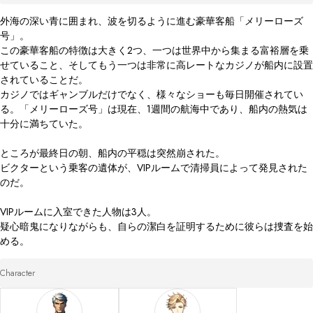
外海の深い青に囲まれ、波を切るように進む豪華客船「メリーローズ
号」。

この豪華客船の特徴は大きく2つ、一つは世界中から集まる富裕層を乗
せていること、そしてもう一つは非常に高レートなカジノが船内に設置
されていることだ。

カジノではギャンブルだけでなく、様々なショーも毎日開催されてい
る。「メリーローズ号」は現在、1週間の航海中であり、船内の熱気は
十分に満ちていた。

ところが最終日の朝、船内の平穏は突然崩された。

ビクターという乗客の遺体が、VIPルームで清掃員によって発見された
のだ。

VIPルームに入室できた人物は3人。

疑心暗鬼になりながらも、自らの潔白を証明するために彼らは捜査を始
める。
Character