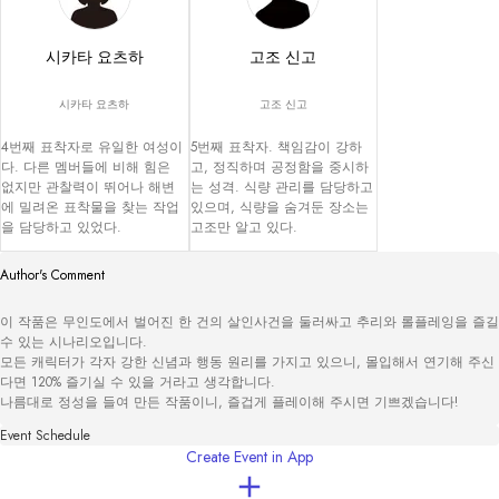
시카타 요츠하
고조 신고
시카타 요츠하
고조 신고
4번째 표착자로 유일한 여성이
5번째 표착자. 책임감이 강하
다. 다른 멤버들에 비해 힘은 
고, 정직하며 공정함을 중시하
없지만 관찰력이 뛰어나 해변
는 성격. 식량 관리를 담당하고 
에 밀려온 표착물을 찾는 작업
있으며, 식량을 숨겨둔 장소는 
을 담당하고 있었다.
고조만 알고 있다.
Author's Comment
이 작품은 무인도에서 벌어진 한 건의 살인사건을 둘러싸고 추리와 롤플레잉을 즐길 
수 있는 시나리오입니다.

모든 캐릭터가 각자 강한 신념과 행동 원리를 가지고 있으니, 몰입해서 연기해 주신
다면 120% 즐기실 수 있을 거라고 생각합니다.

나름대로 정성을 들여 만든 작품이니, 즐겁게 플레이해 주시면 기쁘겠습니다!
Event Schedule
Create Event in App