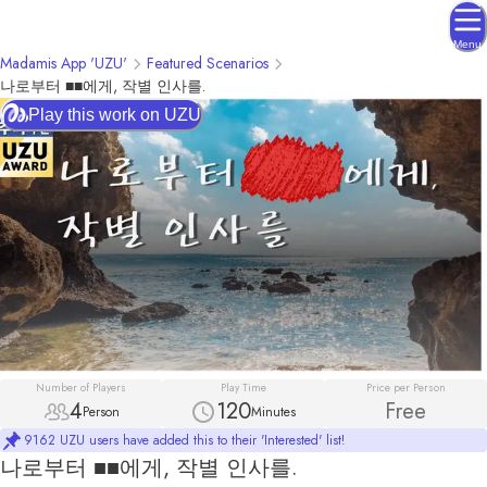
Menu
Madamis App 'UZU'
Featured Scenarios
나로부터 ■■에게, 작별 인사를.
Play this work on UZU
Number of Players
Play Time
Price per Person
4
120
Free
Person
Minutes
9162 UZU users have added this to their 'Interested' list!
나로부터 ■■에게, 작별 인사를.