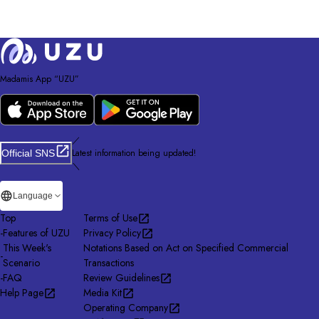
Madamis App “UZU”
／
Latest information being updated!
Official SNS
＼
Language
Top
Terms of Use
-
Features of UZU
Privacy Policy
This Week's
Notations Based on Act on Specified Commercial
-
Scenario
Transactions
-
FAQ
Review Guidelines
Help Page
Media Kit
Operating Company