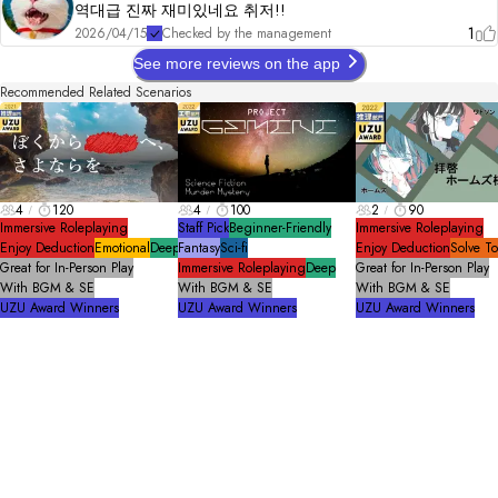
역대급 진짜 재미있네요 취저!!
1
2026/04/15
Checked by the management
See more reviews on the app
Recommended Related Scenarios
4
120
4
100
2
90
Immersive Roleplaying
Staff Pick
Beginner-Friendly
Immersive Roleplaying
Enjoy Deduction
Emotional
Deep
Fantasy
Sci-fi
Enjoy Deduction
Solve T
Great for In-Person Play
Immersive Roleplaying
Deep
Great for In-Person Play
With BGM & SE
With BGM & SE
With BGM & SE
UZU Award Winners
UZU Award Winners
UZU Award Winners