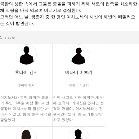
극한의 상황 속에서 그들은 충돌을 피하기 위해 서로의 접촉을 최소화한 
채 식량을 나눠 먹으며 버티기로 결심한다.

그러던 어느 날, 생존자 중 한 명인 이치노세의 시신이 해변에 떠밀려오
는 것이 발견된다.
Character
후타미 켄지
미타니 미츠키
후타미 켄지
미타니 미츠키
이치노세와 함께 표착한 최초
선박 사고로 인해 표착한 세 번
의 주민. 1주일 이상 둘이서만 
째 표착자. 리더십은 있지만 성
생활해 이치노세와 절친한 사
격이 거칠며, 이치노세와는 견
이가 되었고, 함께 뗏목 제작을 
원지간이었다. 총 관리를 담당
담당했다.
하고 있었다.